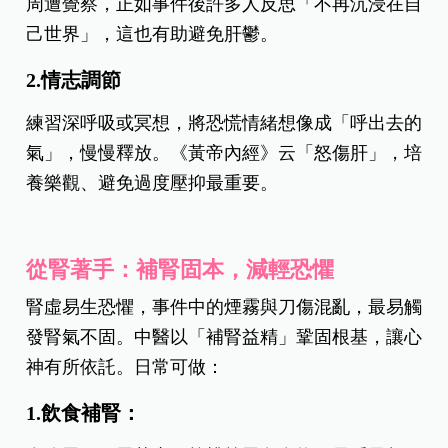
周遭覺察，正如事件後許多人反思「不再沉浸在自
己世界」，這也有助避免肝鬱。
2.情志調節
練習深呼吸或冥想，將恐慌情緒想像成「呼出去的
氣」，慢慢釋放。《黃帝內經》云「怒傷肝」，培
養樂觀、避免過度壓抑最重要。
從腎著手：補腎固本，減輕恐懼
腎虛易生恐懼，事件中的煙霧與刀傷混亂，最易觸
發腎氣不固。中醫以「補腎益精」鞏固根基，讓心
神有所依託。
日常可做：
1.飲食補腎：