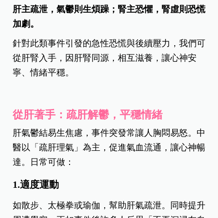
肝主疏泄，氣鬱則生煩躁；腎主恐懼，腎虛則恐慌
加劇。
針對此類事件引發的急性恐慌與後續壓力，我們可
從肝腎入手，因肝腎同源，相互滋養，讓心神安
寧、情緒平穩。
從肝著手：疏肝解鬱，平穩情緒
肝氣鬱結易生焦慮，事件突發常讓人胸悶易怒。中
醫以「疏肝理氣」為主，促進氣血流通，讓心神暢
達。
日常可做：
1.適度運動
如散步、太極拳或瑜伽，幫助肝氣疏泄。同時提升