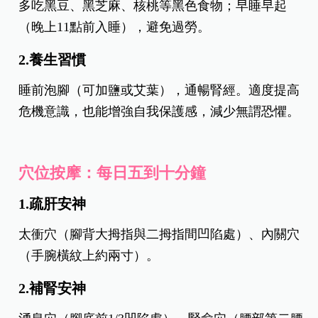
多吃黑豆、黑芝麻、核桃等黑色食物；早睡早起
（晚上11點前入睡），避免過勞。
2.養生習慣
睡前泡腳（可加鹽或艾葉），通暢腎經。適度提高
危機意識，也能增強自我保護感，減少無謂恐懼。
穴位按摩：每日五到十分鐘
1.疏肝安神
太衝穴（腳背大拇指與二拇指間凹陷處）、內關穴
（手腕橫紋上約兩寸）。
2.補腎安神