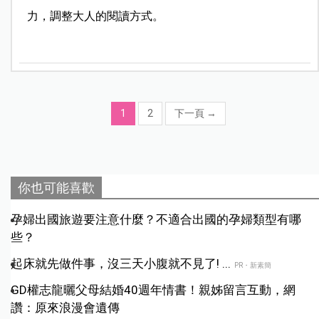
力，調整大人的閱讀方式。
1
2
下一頁
→
你也可能喜歡
孕婦出國旅遊要注意什麼？不適合出國的孕婦類型有哪
些？
起床就先做件事，沒三天小腹就不見了! ...
PR・新素簡
GD權志龍曬父母結婚40週年情書！親姊留言互動，網
讚：原來浪漫會遺傳