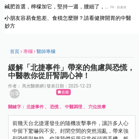
減肥首選，檸檬加它，堅持一週，腰細了，...
PR・新素簡
小朋友容易食慾差、食積怎麼辦？請看健脾開胃的中醫
妙方
首頁
專欄
醫師專欄
緩解「北捷事件」帶來的焦慮與恐慌，
中醫教你從肝腎調心神！
作者： 馬光醫療網 | 發表日期：2025-12-23
收藏
分享
關鍵字：
北捷事件
、
恐慌
、
中醫調理
、
穴位按摩
前幾天台北捷運發生的隨機攻擊事件，讓許多人心
中留下驚嚇與不安。封閉空間的突然混亂，帶來強
烈恐慌與無助，也讓我們反思日常低頭滑手機、戴