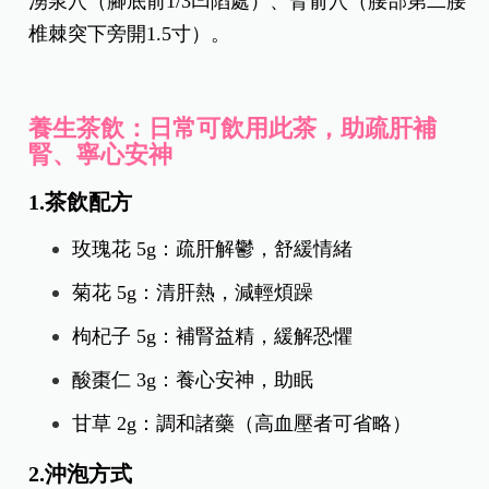
湧泉穴（腳底前1/3凹陷處）、腎俞穴（腰部第二腰
椎棘突下旁開1.5寸）。
養生茶飲：日常可飲用此茶，助疏肝補
腎、寧心安神
1.茶飲配方
玫瑰花 5g：疏肝解鬱，舒緩情緒
菊花 5g：清肝熱，減輕煩躁
枸杞子 5g：補腎益精，緩解恐懼
酸棗仁 3g：養心安神，助眠
甘草 2g：調和諸藥（高血壓者可省略）
2.沖泡方式