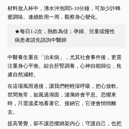
材料放入杯中，沸水沖泡悶5-10分鐘，可加少許蜂
蜜調味。連續飲用一周，觀察身心變化。
★每日1-2次，熱飲為佳；孕婦、兒童或慢性
病患者請先諮詢中醫師
中醫養生重在「治未病」，尤其社會事件後，更需
注重身心平衡。綜合肝腎調養，心神自能歸位，焦
慮自然減輕。
在這場風雨過後，讓我們輕輕深呼吸，把心放軟。
世間無常，如風過湖面，漣漪終會平息。恐懼來
時，只需溫柔地看著它、接納它，它便會悄悄離
去。
提高警覺，卻不讓恐懼綁架内心；守護自己，也把