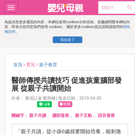
Toggle
navigation
為提供您更多優質的內容，本網站使用cookies分析技術。若繼續閱覽本網站內
容，即表示您同意我們使用 cookies， 關於更多cookies資訊請閱讀我們的
隱私
權說明
。
我知道了
首頁
育兒
親子教育
醫師傳授共讀技巧 促進孩童腦部發
展 從親子共讀開始
作者： 實習記者 曹恩輔 | 發表日期：2019-04-05
收藏
關鍵字：
親子共讀
、
腦部發展
、
親子互動
、
語言發展
「親子共讀」從小孩0歲就要開始培養，能刺激