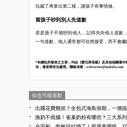
玩膩了再拿出第二樣，讓孩子有事情做。
當孩子吵到別人先道歉
若是孩子不慎吵到他人，記得先向他人道歉
一句道歉，他人通常都可欣然接受，而不會繼
*本網站所發表之文章，均由《嬰兒與母親》及其他相關著作
洽，違者將依法處理。聯絡信箱：
webservice@mababy.com
你也可能喜歡
出國花費難抓？全包式海島假期，一價搞
換奶不燒腦！雀巢奶粉有哪些？三大系列
金宇彬、申敏兒結婚了！挺過鼻咽癌，1