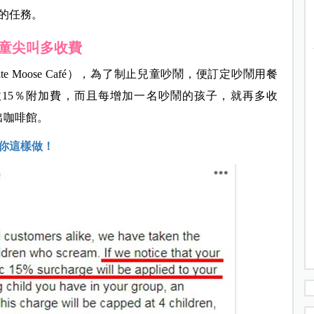
的任務。
童尖叫多收費
e Moose Café），為了制止兒童吵鬧，便訂定吵鬧用餐
15％附加費，而且每增加一名吵鬧的孩子，就再多收
出咖啡館。
你這樣做！