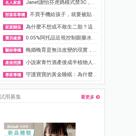
Janet謝怡芬虎媽模式禁3C，看...
名人家庭
不買手機給孩子，就要被貼「...
部落客專欄
為什麼不想或不敢生二胎？這8...
家庭關係
0.05%阿托品近視控制眼藥水納...
寶貝健康
晚婚晚育是無法改變的現實，...
醫師專欄
小說家青竹酒產後成半植物人...
產後照護
守護寶寶的黃金睡眠：為什麼...
專家專欄
試用募集
看更多