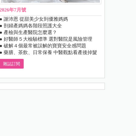
2026年7月號
● 謝沛恩 從甜美少女到優雅媽媽
● 剖婦產媽媽各階段照護大全
● 產檢與生產醫院怎麼選？
● 好醫師５大檢驗標準 選對醫院是風險管理
● 破解４個最常被誤解的寶寶安全感問題
● 藥膳、茶飲、日常保養 中醫觀點看產後掉髮
雜誌訂閱