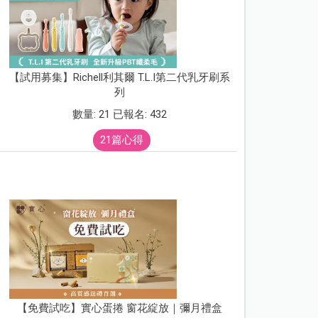
【試用募集】Richell利其爾 T.L.I第二代乳牙刷系
列
數量: 21 已報名: 432
21篇心得
【免費試吃】實心蛋捲 窗花綻放｜彌月禮盒