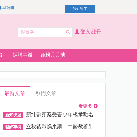
私權說明
。
我知道了
登入|註冊
師
採購年鑑
寵粉月月抽
最新文章
熱門文章
看更多
新北割頸案受害少年楊承勳名...
新知快遞
立秋後秋燥來襲！中醫教養肺...
醫師專欄