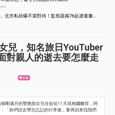
路商店
」北市私幼爆不當對待！監視器揭76起虐童畫
兒，知名旅日YouTuber
面對親人的逝去要怎麼走
收藏
，兩個剛滿月的雙胞胎女兒在短短11天就相繼離世，阿
捨：「妳們回去帶完忘記的行李後，要再回來找我們