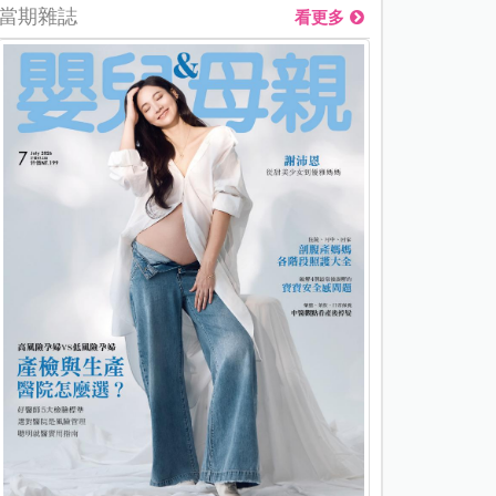
當期雜誌
看更多