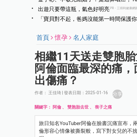
出遊只要帶這瓶，氣色好明亮
PR・三得利健康網
「寶貝對不起，爸媽沒能第一時間保護你
面，家長痛心提告
首頁
懷孕
名人家庭
相繼11天送走雙胞胎女
阿倫面臨最深的痛，
出傷痛？
作者： 王佳琦 | 發表日期：2025-01-16
分享
關鍵字：
阿倫
、
雙胞胎去世
、
喪子之痛
旅日知名YouTuber阿倫在臉書沉痛宣布
倫形容心情像被撕裂般，寫下對女兒的不