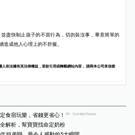
，並盡快制止孩子的不當行為，切勿裝沒事，畢竟簡單的
續造成他人心理上的不舒服。
權人依法擁有其法律權益，若欲引用或轉載網站內容， 請與本公司來信接
定食宿玩樂，省錢更省心！
PR・Club Med Taiwan
全解析，幫寶寶找命定奶粉
0年姐弟戀，最令人感動的5大瞬間