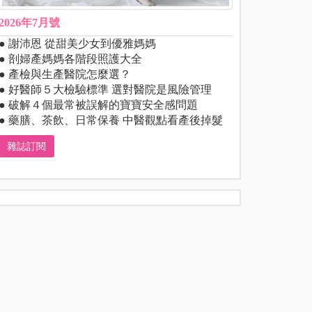
2026年7月號
● 謝沛恩 從甜美少女到優雅媽媽
● 剖婦產媽媽各階段照護大全
● 產檢與生產醫院怎麼選？
● 好醫師５大檢驗標準 選對醫院是風險管理
● 破解４個最常被誤解的寶寶安全感問題
● 藥膳、茶飲、日常保養 中醫觀點看產後掉髮
雜誌訂閱