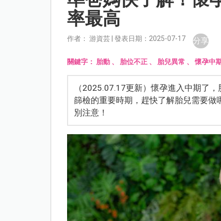
率最高
作者： 游資芸 | 發表日期：2025-07-17
分享
關鍵字：
胎動
、
胎位不正
、
胎兒異常
、
懷孕中
（2025.07.17更新）懷孕進入中
篩檢的重要時期，趕快了解胎兒需要做
別注意！