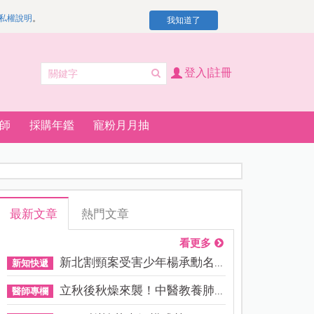
私權說明
。
我知道了
登入|註冊
師
採購年鑑
寵粉月月抽
最新文章
熱門文章
看更多
新北割頸案受害少年楊承勳名...
新知快遞
立秋後秋燥來襲！中醫教養肺...
醫師專欄