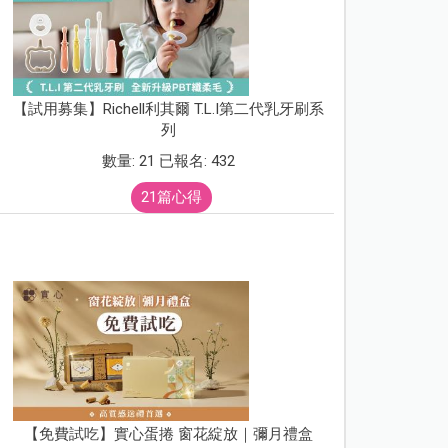
【試用募集】Richell利其爾 T.L.I第二代乳牙刷系
列
數量: 21 已報名: 432
21篇心得
【免費試吃】實心蛋捲 窗花綻放｜彌月禮盒