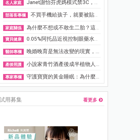
Janet謝怡芬虎媽模式禁3C，看...
名人家庭
不買手機給孩子，就要被貼「...
部落客專欄
為什麼不想或不敢生二胎？這8...
家庭關係
0.05%阿托品近視控制眼藥水納...
寶貝健康
晚婚晚育是無法改變的現實，...
醫師專欄
小說家青竹酒產後成半植物人...
產後照護
守護寶寶的黃金睡眠：為什麼...
專家專欄
試用募集
看更多