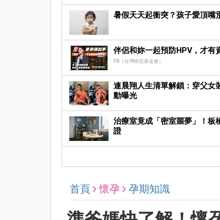
暑假天天起衝突？孩子愛頂嘴
伴侶和妳一起預防HPV，才有
PR（台灣癌症基金會）
連晨翔人生清單解鎖：穿父女
動曝光
治療室竟成「密室噩夢」！板
證
首頁
懷孕
孕期知識
準爸媽快了解！懷