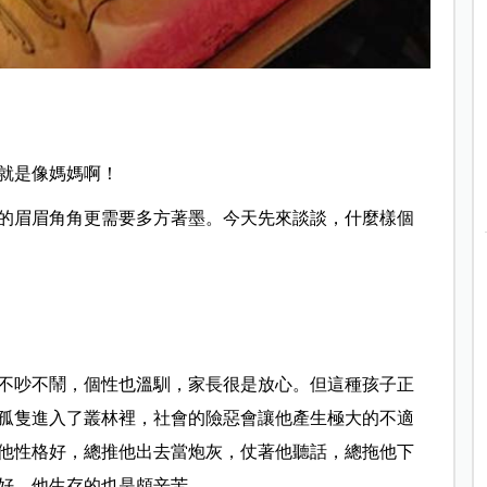
就是像媽媽啊！
的眉眉角角更需要多方著墨。今天先來談談，什麼樣個
不吵不鬧，個性也溫馴，家長很是放心。但這種孩子正
孤隻進入了叢林裡，社會的險惡會讓他產生極大的不適
他性格好，總推他出去當炮灰，仗著他聽話，總拖他下
好，他生存的也是頗辛苦。