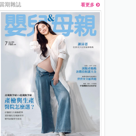
當期雜誌
看更多