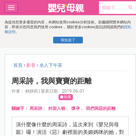
Toggle
navigation
為提供您更多優質的內容，本網站使用cookies分析技術。若繼續閱覽本網站內
容，即表示您同意我們使用 cookies， 關於更多cookies資訊請閱讀我們的
隱私
權說明
。
我知道了
首頁
影音
名人下午茶
周采詩，我與寶寶的距離
作者： 林靜莉 | 發表日期：2019-06-01
收藏
關鍵字：
周采詩
、
封面人物
、
懷孕
、
我們與惡的距離
演什麼像什麼的周采詩，這次來到《嬰兒與母
親》囉！演活《惡》劇裡面的美媚媽咪的她，對