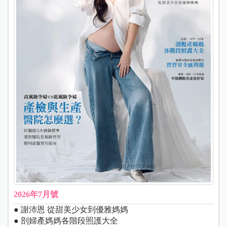
2026年7月號
● 謝沛恩 從甜美少女到優雅媽媽
● 剖婦產媽媽各階段照護大全