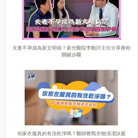
夫妻不孕成為新文明病？新光醫院李毅評主任分享療程
關鍵步驟
你家衣服真的有洗乾淨嗎？醫師教戰衣物清潔訣竅