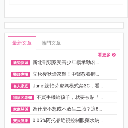
最新文章
熱門文章
看更多
新北割頸案受害少年楊承勳名...
新知快遞
立秋後秋燥來襲！中醫教養肺...
醫師專欄
Janet謝怡芬虎媽模式禁3C，看...
名人家庭
不買手機給孩子，就要被貼「...
部落客專欄
為什麼不想或不敢生二胎？這8...
家庭關係
0.05%阿托品近視控制眼藥水納...
寶貝健康