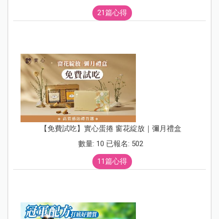
21篇心得
【免費試吃】實心蛋捲 窗花綻放｜彌月禮盒
數量: 10 已報名: 502
11篇心得