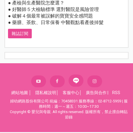
● 產檢與生產醫院怎麼選？
● 好醫師５大檢驗標準 選對醫院是風險管理
● 破解４個最常被誤解的寶寶安全感問題
● 藥膳、茶飲、日常保養 中醫觀點看產後掉髮
雜誌訂閱
網站地圖
│
隱私權說明
│
客服中心
│
廣告與合作
|
RSS
婦幼網路股份有限公司 統編：70458331 服務專線：02-8712-5959 | 服
務時間：週一～週五：10:00~17:30
Copyright © 嬰兒與母親. All rights reserved. 版權所有，禁止擅自轉貼
節錄