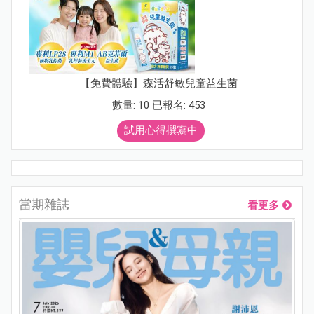
【免費體驗】森活舒敏兒童益生菌
數量: 10 已報名: 453
試用心得撰寫中
當期雜誌
看更多