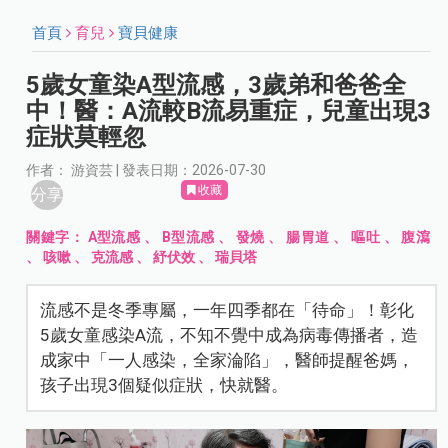
首頁
育兒
寶貝健康
5歲女童染A型流感，3歲弟和爸爸全
中！醫：A流較B流易重症，兒童出現3
症狀莫輕忽
作者： 游資芸 | 發表日期：2026-07-30
收藏
分享
關鍵字：
A型流感
、
B型流感
、
發燒
、
腸胃道
、
嘔吐
、
腹瀉
、
咳嗽
、
克流感
、
紓伏效
、
瑞貝塔
流感不是冬季專屬，一年四季都在「待命」！彰化
5歲女童感染A流，不知不覺中成為病毒傳播者，造
成家中「一人感染，全家淪陷」，醫師提醒爸媽，
孩子出現3個疑似症狀，快就醫。