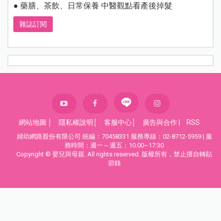
● 藥膳、茶飲、日常保養 中醫觀點看產後掉髮
雜誌訂閱
網站地圖
│
隱私權說明
│
客服中心
│
廣告與合作
|
RSS
婦幼網路股份有限公司 統編：70458331 服務專線：02-8712-5959 | 服
務時間：週一～週五：10:00~17:30
Copyright © 嬰兒與母親. All rights reserved. 版權所有，禁止擅自轉貼
節錄