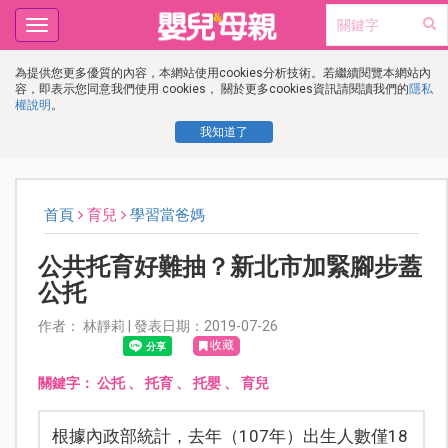
Toggle
navigation
為提供您更多優質的內容，本網站使用cookies分析技術。若繼續閱覽本網站內
容，即表示您同意我們使用 cookies， 關於更多cookies資訊請閱讀我們的
隱私
權說明
。
我知道了
首頁
育兒
學習當爸媽
公共托育好難抽？新北市加緊腳步蓋
公托
作者： 林靜莉 | 發表日期：2019-07-26
收藏
關鍵字：
公托
、
托育
、
托嬰
、
育兒
根據內政部統計，去年（107年）出生人數僅18