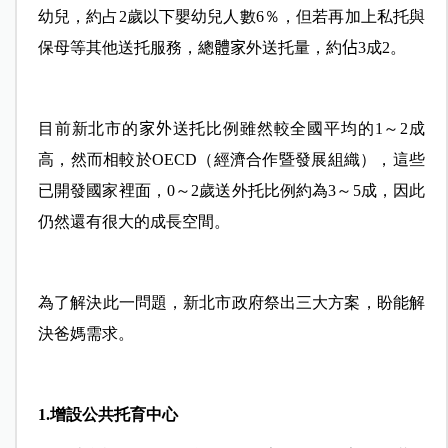
幼兒，約占2歲以下嬰幼兒人數6％，但若再加上私托與
保母等其他送托服務，總
體家
外送托量，約
佔
3成2。
目前新北市的
家外
送托比例雖然較全國平均的1～2成
高，然而相較於OECD（經濟合作暨發展組織），這些
已開發國家裡面，0～2歲送外托比例約為3～5成，因此
仍然還有很大的成長空間。
為了解決此一問題，新北市政府祭出三大方案，盼能解
決爸媽需求。
1.增設公共托育中心