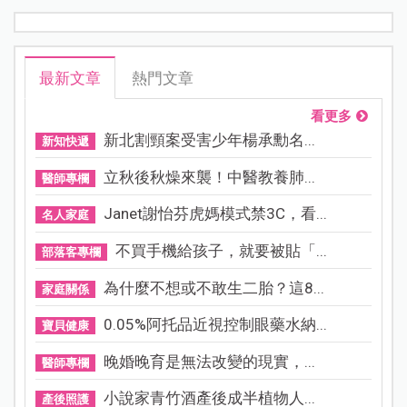
最新文章
熱門文章
看更多
新北割頸案受害少年楊承勳名...
新知快遞
立秋後秋燥來襲！中醫教養肺...
醫師專欄
Janet謝怡芬虎媽模式禁3C，看...
名人家庭
不買手機給孩子，就要被貼「...
部落客專欄
為什麼不想或不敢生二胎？這8...
家庭關係
0.05%阿托品近視控制眼藥水納...
寶貝健康
晚婚晚育是無法改變的現實，...
醫師專欄
小說家青竹酒產後成半植物人...
產後照護