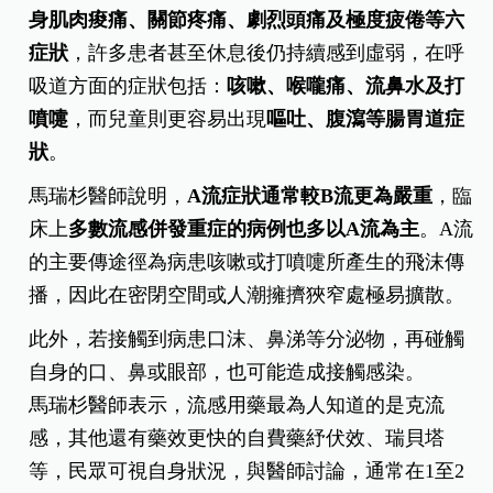
身肌肉痠痛、關節疼痛、劇烈頭痛及極度疲倦等六
症狀
，許多患者甚至休息後仍持續感到虛弱，在呼
吸道方面的症狀包括：
咳嗽、喉嚨痛、流鼻水及打
噴嚏
，而兒童則更容易出現
嘔吐、腹瀉等腸胃道症
狀
。
馬瑞杉醫師說明，
A流症狀通常較B流更為嚴重
，臨
床上
多數流感併發重症的病例也多以A流為主
。A流
的主要傳途徑為病患咳嗽或打噴嚏所產生的飛沫傳
播，因此在密閉空間或人潮擁擠狹窄處極易擴散。
此外，若接觸到病患口沫、鼻涕等分泌物，再碰觸
自身的口、鼻或眼部，也可能造成接觸感染。
馬瑞杉醫師表示，流感用藥最為人知道的是克流
感，其他還有藥效更快的自費藥紓伏效、瑞貝塔
等，民眾可視自身狀況，與醫師討論，通常在1至2