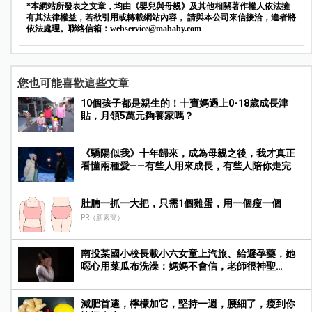
*本網站所發表之文章，均由《嬰兒與母親》及其他相關著作權人依法擁
有其法律權益，若欲引用或轉載網站內容， 請與本公司來信接洽，違者將
依法處理。聯絡信箱：
webservice@mababy.com
您也可能喜歡這些文章
10個孩子都是親生的！十寶媽遇上0-18歲成長津
貼，月領5萬元夠養家嗎？
《驕陽似我》十年歸來，成為母親之後，我才真正
看懂兩種愛——有些人用來成長，有些人陪你走完人
生
肚腩一抓一大把，只需1個雞蛋，用一個瘦一個
PR（新素簡）
南投某國小校長載小六女童上汽旅、給避孕藥，她
噁心用菜瓜布洗澡：媽媽不會信，老師很神聖…
減肥首選，檸檬加它，堅持一週，腰細了，瘦到你