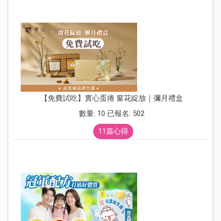
【免費試吃】實心蛋捲 窗花綻放｜彌月禮盒
數量: 10 已報名: 502
11篇心得