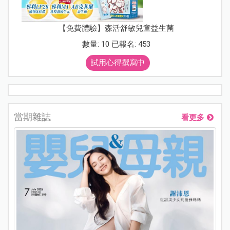
【免費體驗】森活舒敏兒童益生菌
數量: 10 已報名: 453
試用心得撰寫中
當期雜誌
看更多