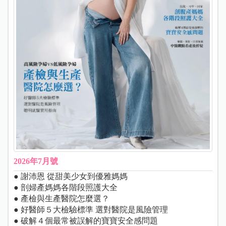
2026年7月號
● 謝沛恩 從甜美少女到優雅媽媽
● 剖婦產媽媽各階段照護大全
● 產檢與生產醫院怎麼選？
● 好醫師５大檢驗標準 選對醫院是風險管理
● 破解４個最常被誤解的寶寶安全感問題