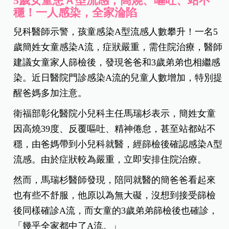
5歲女童患Ａ型流感，高燒、嘔吐、站不
穩！一人感染，全家淪陷
兒科醫師示警，孩童感染A型流感人數攀升！一名5
歲簡姓女童感染A流，症狀嚴重，需住院治療，醫師
建議女童家人篩檢後，發現爸爸和3歲弟弟也相繼感
染。近日醫院門診感染A流的兒童人數增加，特別提
醒爸媽多加注意。
衛福部彰化醫院小兒科主任馬瑞杉表示，簡姓女童
因高燒39度、反覆嘔吐、精神倦怠，甚至站都站不
穩，由爸媽帶到小兒科就醫，經篩檢後確認感染A型
流感。由於症狀較為嚴重，立即安排住院治療。
然而，馬瑞杉醫師發現，陪同就醫的簡爸爸看起來
也有些不舒服，他原以為無大礙，沒想到接受篩檢
後同樣確診A流，而女童的3歲弟弟篩檢後也確診，
「幾乎全家都中了A流。」