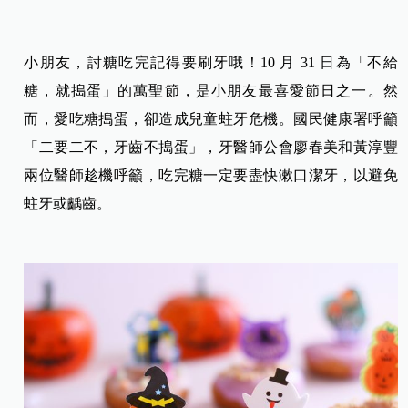
小朋友，討糖吃完記得要刷牙哦！10 月 31 日為「不給
糖，就搗蛋」的萬聖節，是小朋友最喜愛節日之一。然
而，愛吃糖搗蛋，卻造成兒童蛀牙危機。國民健康署呼籲
「二要二不，牙齒不搗蛋」，牙醫師公會廖春美和黃淳豐
兩位醫師趁機呼籲，吃完糖一定要盡快漱口潔牙，以避免
蛀牙或齲齒。