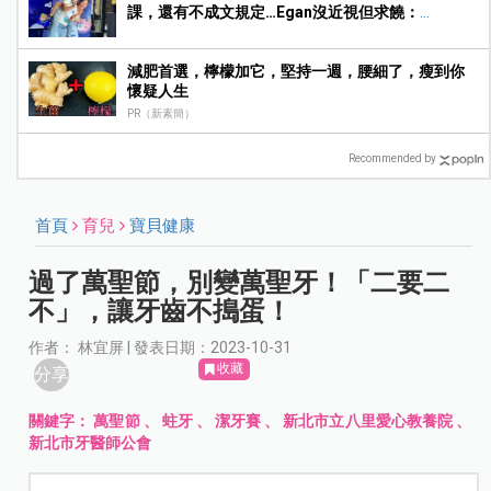
課，還有不成文規定…Egan沒近視但求饒：
Mummy, please～
減肥首選，檸檬加它，堅持一週，腰細了，瘦到你
懷疑人生
PR（新素簡）
Recommended by
首頁
育兒
寶貝健康
過了萬聖節，別變萬聖牙！「二要二
不」，讓牙齒不搗蛋！
作者： 林宜屏 | 發表日期：2023-10-31
收藏
分享
關鍵字：
萬聖節
、
蛀牙
、
潔牙賽
、
新北市立八里愛心教養院
、
新北市牙醫師公會