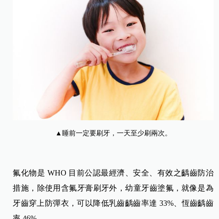
▲睡前一定要刷牙，一天至少刷兩次。
氟化物是 WHO 目前公認最經濟、安全、有效之齲齒防治
措施，除使用含氟牙膏刷牙外，幼童牙齒塗氟，就像是為
牙齒穿上防彈衣，可以降低乳齒齲齒率達 33%、恆齒齲齒
率 46%。