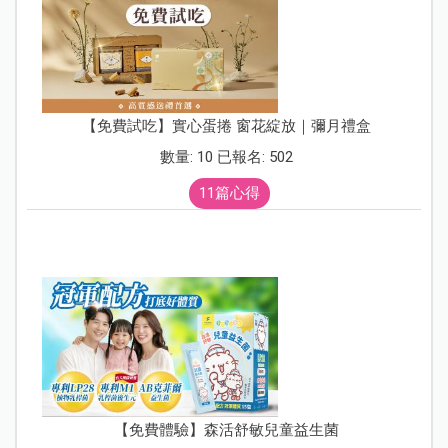
【免費試吃】實心蛋捲 窗花綻放｜彌月禮盒
數量: 10 已報名: 502
11篇心得
【免費體驗】森活舒敏兒童益生菌