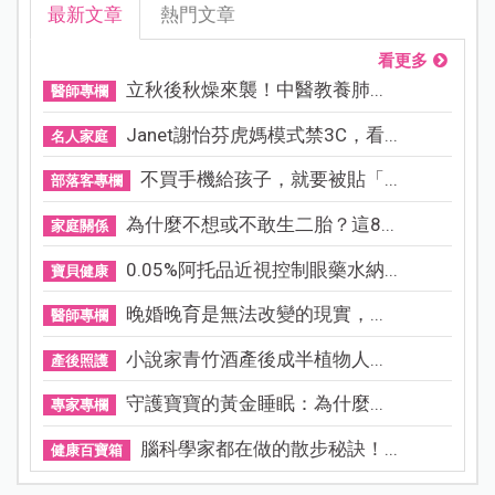
最新文章
熱門文章
看更多
立秋後秋燥來襲！中醫教養肺...
醫師專欄
Janet謝怡芬虎媽模式禁3C，看...
名人家庭
不買手機給孩子，就要被貼「...
部落客專欄
為什麼不想或不敢生二胎？這8...
家庭關係
0.05%阿托品近視控制眼藥水納...
寶貝健康
晚婚晚育是無法改變的現實，...
醫師專欄
小說家青竹酒產後成半植物人...
產後照護
守護寶寶的黃金睡眠：為什麼...
專家專欄
腦科學家都在做的散步秘訣！...
健康百寶箱