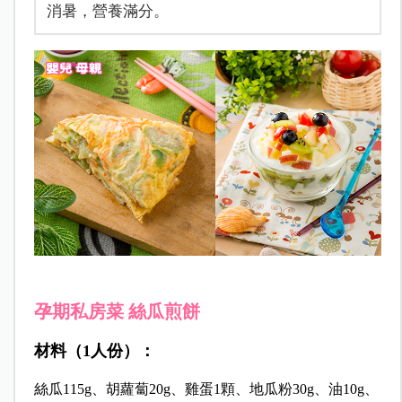
消暑，營養滿分。
孕期私房菜 絲瓜煎餅
材料（1人份）：
絲瓜
115g
、胡蘿蔔
20g
、雞蛋1顆、地瓜粉
30g
、油
10g
、