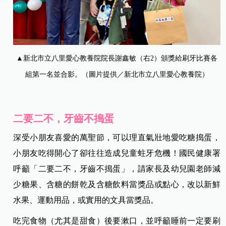
▲新北市立八里愛心教養院院長謝鑫敏（右2）頒獎給刷牙比賽各
組第一名並合影。（圖片提供／新北市立八里愛心教養院）
二要二不，牙齒不搗蛋
深受小朋友喜愛的萬聖節，可以理直氣壯地愛吃糖搗蛋，
小朋友吃得開心了卻往往造成兒童蛀牙危機！國民健康署
呼籲「二要二不，牙齒不搗蛋」，請家長及幼兒園老師減
少糖果、含糖的餅乾及含糖飲料當獎品或點心，改以新鮮
水果、運動用品，或實用的文具當獎品。
吃完食物（尤其是甜食）後要漱口，並呼籲睡前一定要刷