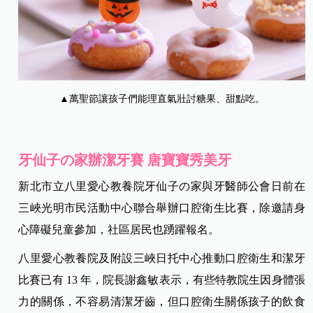
▲萬聖節讓孩子們能理直氣壯討糖果、甜點吃。
牙仙子の家辦潔牙賽 唐寶寶秀美牙
新北市立八里愛心教養院牙仙子の家與牙醫師公會日前在
三峽光明市民活動中心聯合舉辦口腔衛生比賽，除邀請身
心障礙兒童參加，社區居民也踴躍報名。
八里愛心教養院及附設三峽日托中心推動口腔衛生和潔牙
比賽已有 13 年，院長謝鑫敏表示，有些特教院生因身體張
力的關係，不容易清潔牙齒，但口腔衛生關係孩子的飲食