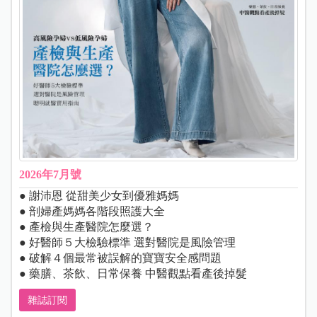
2026年7月號
● 謝沛恩 從甜美少女到優雅媽媽
● 剖婦產媽媽各階段照護大全
● 產檢與生產醫院怎麼選？
● 好醫師５大檢驗標準 選對醫院是風險管理
● 破解４個最常被誤解的寶寶安全感問題
● 藥膳、茶飲、日常保養 中醫觀點看產後掉髮
雜誌訂閱