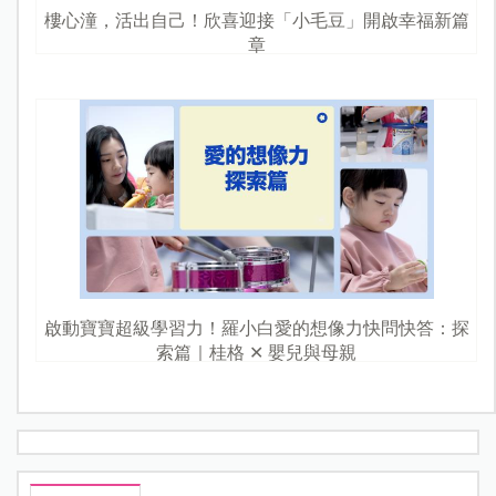
樓心潼，活出自己！欣喜迎接「小毛豆」開啟幸福新篇
章
啟動寶寶超級學習力！羅小白愛的想像力快問快答：探
索篇｜桂格 ✕ 嬰兒與母親