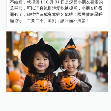
不給糖，就搗蛋！10 月 31 日是深受小朋友喜愛的
萬聖節，可以理直氣壯地愛吃糖搗蛋，小朋友吃得
開心了，卻往往造成兒童蛀牙危機！國民健康署呼
籲遵守「二要二不」原則，讓牙齒不搗蛋！