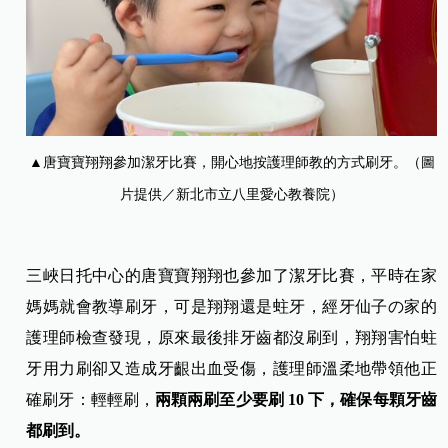
▲唐寶寶翔翔參加潔牙比賽，開心地按護理師教的方式刷牙。（圖
片提供／新北市立八里愛心教養院）
三峽日托中心的唐寶寶翔翔也參加了潔牙比賽，平時在家
媽媽就會教導刷牙，可是翔翔還是蛀牙，經牙仙子の家的
護理師檢查發現，原來最後排牙齒都沒刷到，翔翔害怕蛀
牙用力刷卻又造成牙齦出血受傷，護理師溫柔地帶領他正
確刷牙：輕輕刷，
兩顆兩刷至少要刷 10 下，確保每顆牙齒
都刷到。