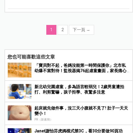
1
2
下一頁
→
您也可能喜歡這些文章
「寶貝對不起，爸媽沒能第一時間保護你」北市私
幼爆不當對待！監視器揭76起虐童畫面，家長痛心
提告
新北幼兒園虐童，多為語言較弱兒！2歲男童遭拍
打、利剪驚嚇，孩子拒學、夜驚多注意
起床就先做件事，沒三天小腹就不見了! 肚子一天天
變小！
PR（新素簡）
Janet謝怡芬虎媽模式禁3C，看30分要做90頁功