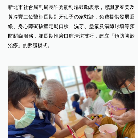
新北市社會局副局長許秀能到場鼓勵表示，感謝廖春美及
黃淳豐二位醫師長期到牙仙子の家駐診，免費提供發展遲
緩、身心障礙孩童定期口檢、洗牙、塗氟及溝隙封填等預
防齲齒服務，並長期推廣口腔清潔技巧，建立「預防勝於
治療」的照護模式。