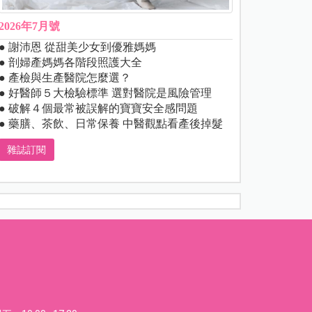
2026年7月號
● 謝沛恩 從甜美少女到優雅媽媽
● 剖婦產媽媽各階段照護大全
● 產檢與生產醫院怎麼選？
● 好醫師５大檢驗標準 選對醫院是風險管理
● 破解４個最常被誤解的寶寶安全感問題
● 藥膳、茶飲、日常保養 中醫觀點看產後掉髮
雜誌訂閱