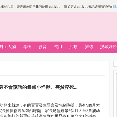
站內容，即表示您同意我們使用 cookies， 關於更多cookies資訊請閱讀我們的
隱
封面人物
專欄
影音
試用
活動
雜誌
搜尋好醫
身不會說話的暴躁小怪獸、突然猝死…
幼兒來就診，有的寶寶發生語言及情緖障礙，另有5個月大
院長簡佳裕醫師強烈呼籲：家長應儘速帶6個月大至5歲嬰幼
少年施打的新冠疫苗後產生副作用只有10萬分之1的機率，