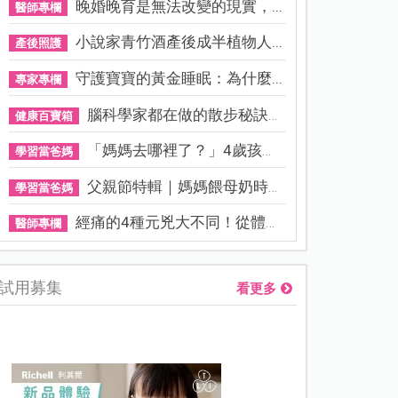
晚婚晚育是無法改變的現實，...
醫師專欄
小說家青竹酒產後成半植物人...
產後照護
守護寶寶的黃金睡眠：為什麼...
專家專欄
腦科學家都在做的散步秘訣！...
健康百寶箱
「媽媽去哪裡了？」4歲孩子還...
學習當爸媽
父親節特輯｜媽媽餵母奶時，...
學習當爸媽
經痛的4種元兇大不同！從體質...
醫師專欄
試用募集
看更多