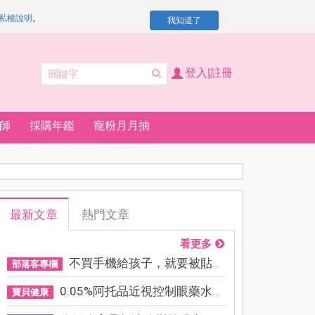
私權說明
。
我知道了
登入|註冊
師
採購年鑑
寵粉月月抽
最新文章
熱門文章
看更多
不買手機給孩子，就要被貼「...
部落客專欄
0.05%阿托品近視控制眼藥水納...
寶貝健康