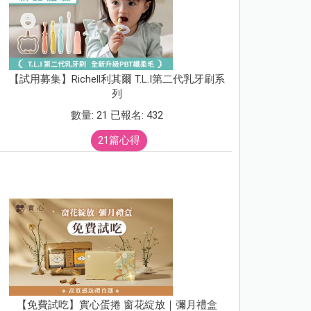
【試用募集】Richell利其爾 T.L.I第二代乳牙刷系
列
數量: 21 已報名: 432
21篇心得
【免費試吃】實心蛋捲 窗花綻放｜彌月禮盒