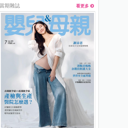
當期雜誌
看更多