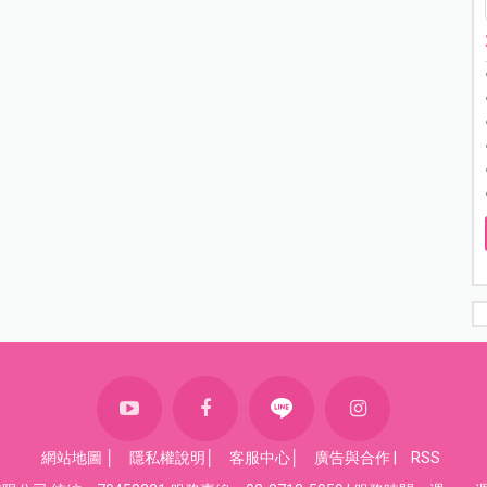
網站地圖
│
隱私權說明
│
客服中心
│
廣告與合作
|
RSS