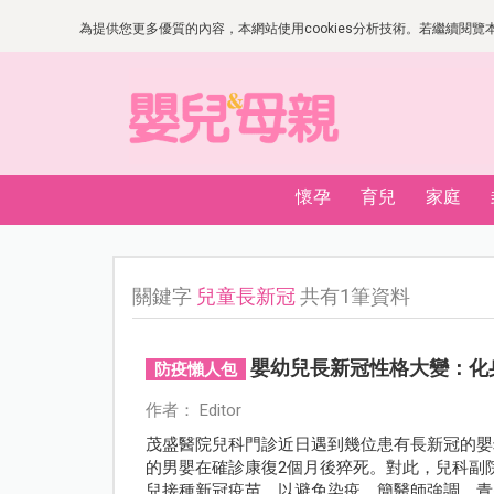
為提供您更多優質的內容，本網站使用cookies分析技術。若繼續閱覽本網
懷孕
育兒
家庭
關鍵字
兒童長新冠
共有1筆資料
嬰幼兒長新冠性格大變：化
防疫懶人包
作者： Editor
茂盛醫院兒科門診近日遇到幾位患有長新冠的嬰
的男嬰在確診康復2個月後猝死。對此，兒科副
兒接種新冠疫苗，以避免染疫。簡醫師強調，青