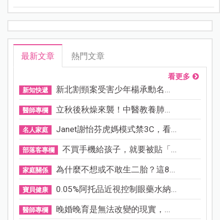
最新文章
熱門文章
看更多
新北割頸案受害少年楊承勳名...
新知快遞
立秋後秋燥來襲！中醫教養肺...
醫師專欄
Janet謝怡芬虎媽模式禁3C，看...
名人家庭
不買手機給孩子，就要被貼「...
部落客專欄
為什麼不想或不敢生二胎？這8...
家庭關係
0.05%阿托品近視控制眼藥水納...
寶貝健康
晚婚晚育是無法改變的現實，...
醫師專欄