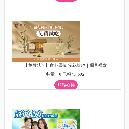
【免費試吃】實心蛋捲 窗花綻放｜彌月禮盒
數量: 10 已報名: 502
11篇心得