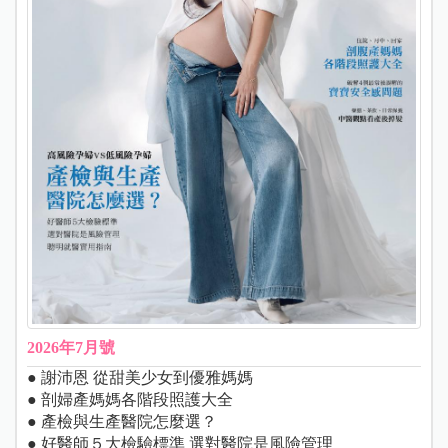
2026年7月號
● 謝沛恩 從甜美少女到優雅媽媽
● 剖婦產媽媽各階段照護大全
● 產檢與生產醫院怎麼選？
● 好醫師５大檢驗標準 選對醫院是風險管理