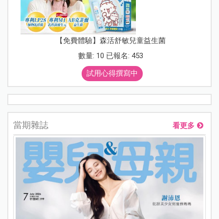
【免費體驗】森活舒敏兒童益生菌
數量: 10 已報名: 453
試用心得撰寫中
當期雜誌
看更多