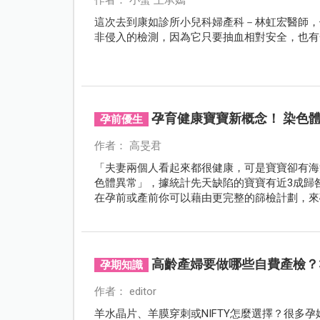
這次去到康如診所小兒科婦產科－林虹宏醫師，
非侵入的檢測，因為它只要抽血相對安全，也有
孕育健康寶寶新概念！ 染色
孕前優生
作者： 高旻君
「夫妻兩個人看起來都很健康，可是寶寶卻有海
色體異常」，據統計先天缺陷的寶寶有近3成歸
在孕前或產前你可以藉由更完整的篩檢計劃，來
高齡產婦要做哪些自費產檢？
孕期知識
作者： editor
羊水晶片、羊膜穿刺或NIFTY怎麼選擇？很多