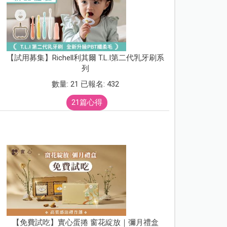
【試用募集】Richell利其爾 T.L.I第二代乳牙刷系
列
數量: 21 已報名: 432
21篇心得
【免費試吃】實心蛋捲 窗花綻放｜彌月禮盒