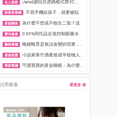
Janet謝怡芬虎媽模式禁3C，看...
名人家庭
不買手機給孩子，就要被貼「...
部落客專欄
為什麼不想或不敢生二胎？這8...
家庭關係
0.05%阿托品近視控制眼藥水納...
寶貝健康
晚婚晚育是無法改變的現實，...
醫師專欄
小說家青竹酒產後成半植物人...
產後照護
守護寶寶的黃金睡眠：為什麼...
專家專欄
試用募集
看更多