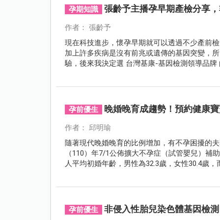
張齡予主播孕早期產檢分享，非
孕期知識
作者： 張齡予
現在科技進步，懷孕早期就可以透過不少產前檢
加上許多疾病是沒有前兆或遺傳的基因突變，所
驗，後來我決定選 台灣基康-基因檢測領導品牌 的
測 合作分享。
晚婚晚育成趨勢！預約健康寶
孕前優生
作者： 邱明瑜
隨著現代晚婚晚育的比例增加，有不孕困擾的夫
（110）年7/1公佈擴大不孕症（試管嬰兒）
人平均初婚年齡，男性為32.3歲，女性30.4歲
30歲以上才生第一胎，其中更有6%的女性生第
勢。
非侵入性胎兒染色體基因檢測
孕前優生