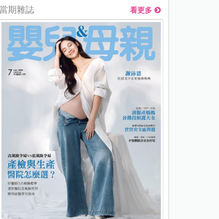
當期雜誌
看更多