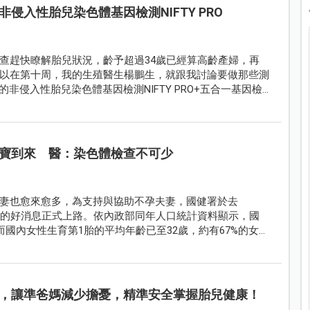
侵入性胎兒染色體基因檢測NIFTY PRO
查趕快瞭解胎兒狀況，齡予超過34歲已經算高齡產婦，再
以在第十周，我的生殖醫生楊鵬生，就跟我討論要做那些測
非侵入性胎兒染色體基因檢測NIFTY PRO+五合一基因檢
寶到來 醫：染色體檢查不可少
妻也愈來愈多，為支持與協助不孕夫妻，國健署於去
補助的好消息正式上路。依內政部同年人口統計資料顯示，國
，而國內女性生育第1胎的平均年齡已至32歲，約有67%的女性
一胎的年齡超過40歲，顯示出國內婚育年齡往後延遲的趨
，讓準爸媽減少擔憂，精準安全掌握胎兒健康！