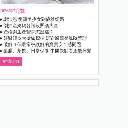
2026年7月號
● 謝沛恩 從甜美少女到優雅媽媽
● 剖婦產媽媽各階段照護大全
● 產檢與生產醫院怎麼選？
● 好醫師５大檢驗標準 選對醫院是風險管理
● 破解４個最常被誤解的寶寶安全感問題
● 藥膳、茶飲、日常保養 中醫觀點看產後掉髮
雜誌訂閱