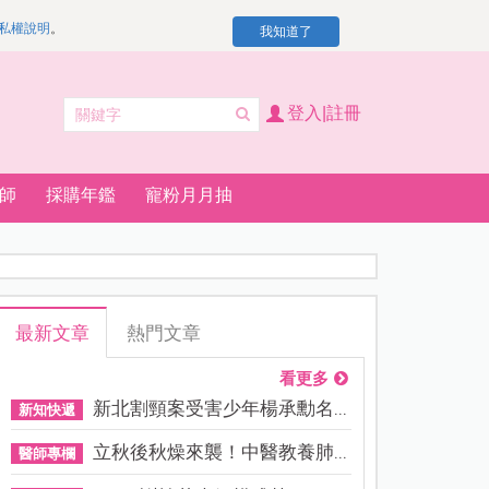
私權說明
。
我知道了
登入|註冊
師
採購年鑑
寵粉月月抽
最新文章
熱門文章
看更多
新北割頸案受害少年楊承勳名...
新知快遞
立秋後秋燥來襲！中醫教養肺...
醫師專欄