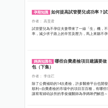
如何提高試管嬰兒成功率？試
孕期知識
作者： 高旻君
試管嬰兒為不孕症夫妻帶來了一線「生」機，不
率，減少求子路上的辛苦及壓力，馬上來聽不孕
哪些自費產檢項目建議要做
媽媽知識包
包（下集）
作者： 李佳芢
除了公費補助的14次產檢，許多醫療平台也開
順利~自費產檢的市場中的項目百百種，有哪些
讓宥宥婦幼診所的李俊儀醫師為孕媽咪們解惑～