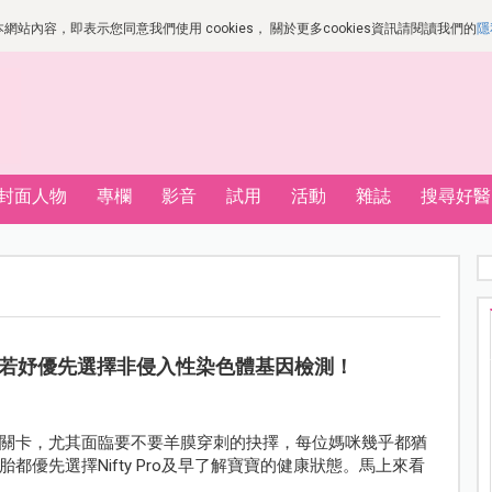
站內容，即表示您同意我們使用 cookies， 關於更多cookies資訊請閱讀我們的
隱
封面人物
專欄
影音
試用
活動
雜誌
搜尋好醫
若妤優先選擇非侵入性染色體基因檢測！
關卡，尤其面臨要不要羊膜穿刺的抉擇，每位媽咪幾乎都猶
優先選擇Nifty Pro及早了解寶寶的健康狀態。馬上來看