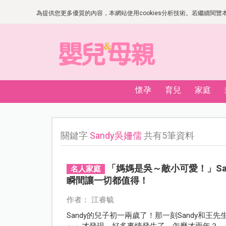
為提供您更多優質的內容，本網站使用cookies分析技術。若繼續閱覽本網
懷孕
育兒
家庭
關鍵字
Sandy吳姍儒
共有5筆資料
「媽媽是吳～敵小可愛！」S
名人家庭
瞬間讓一切都值得！
作者： 江睿毓
Sandy的兒子初一兩歲了！那一刻Sandy和
～」才發現，好多事情發生了，怎麼才兩年？