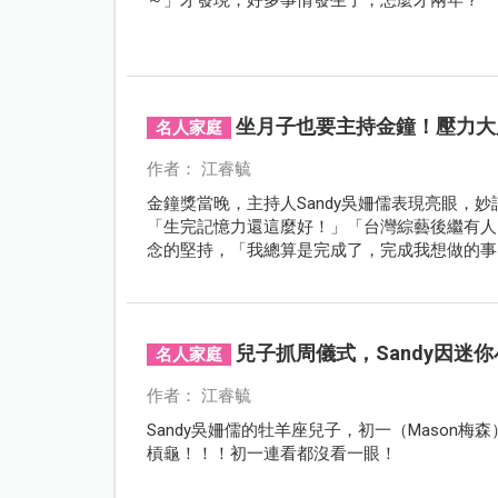
坐月子也要主持金鐘！壓力大
名人家庭
作者： 江睿毓
金鐘獎當晚，主持人Sandy吳姍儒表現亮眼，
「生完記憶力還這麼好！」「台灣綜藝後繼有人了
念的堅持，「我總算是完成了，完成我想做的事
兒子抓周儀式，Sandy因
名人家庭
作者： 江睿毓
Sandy吳姍儒的牡羊座兒子，初一（Mason梅
槓龜！！！初一連看都沒看一眼！