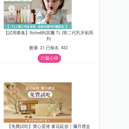
【試用募集】Richell利其爾 T.L.I第二代乳牙刷系
列
數量: 21 已報名: 432
21篇心得
【免費試吃】實心蛋捲 窗花綻放｜彌月禮盒