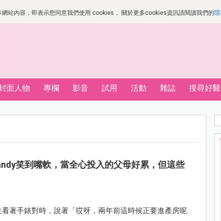
站內容，即表示您同意我們使用 cookies， 關於更多cookies資訊請閱讀我們的
隱
封面人物
專欄
影音
試用
活動
雜誌
搜尋好醫
andy笑到嘴軟，當全心投入的父母好累，但這些
王先生看著手錶對時，說著「哎呀，兩年前這時候正要進產房呢