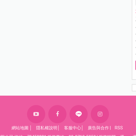
網站地圖
│
隱私權說明
│
客服中心
│
廣告與合作
|
RSS