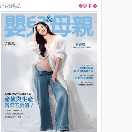
當期雜誌
看更多