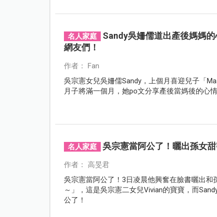
Sandy吳姍儒道出產後媽
名人家庭
網友們！
作者： Fan
吳宗憲女兒吳姍儒Sandy，上個月喜迎兒子「M
月子將滿一個月，她po文分享產後當媽後的心
吳宗憲當阿公了！曬出孫女甜
名人家庭
作者： 高旻君
吳宗憲當阿公了！3日凌晨他興奮在臉書曬出和
～」，這是吳宗憲二女兒Vivian的寶寶，而S
公了！