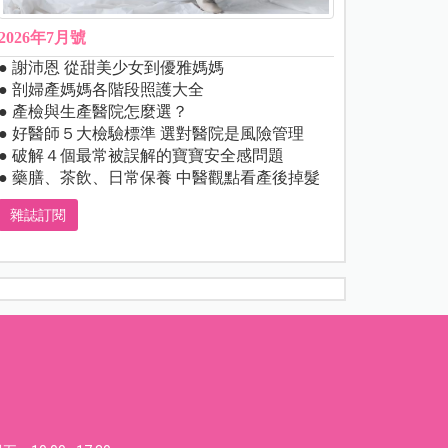
2026年7月號
● 謝沛恩 從甜美少女到優雅媽媽
● 剖婦產媽媽各階段照護大全
● 產檢與生產醫院怎麼選？
● 好醫師５大檢驗標準 選對醫院是風險管理
● 破解４個最常被誤解的寶寶安全感問題
● 藥膳、茶飲、日常保養 中醫觀點看產後掉髮
雜誌訂閱