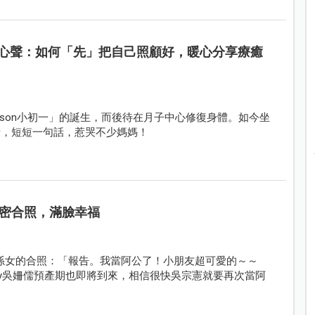
媽的心聲：如何「先」把自己照顧好，暖心分享療癒
ason小初一」的誕生，而後待在月子中心修復身體。如今坐
情，短短一句話，惹哭不少媽媽！
密合照，滿臉幸福
孫女的合照：「報告。我當阿公了！小朋友超可愛的～～
andy吳姍儒預產期也即將到來，相信很快吳宗憲就要再次當阿