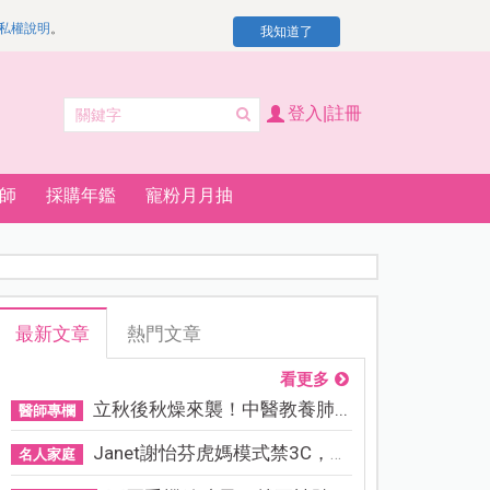
私權說明
。
我知道了
登入|註冊
師
採購年鑑
寵粉月月抽
最新文章
熱門文章
看更多
立秋後秋燥來襲！中醫教養肺...
醫師專欄
Janet謝怡芬虎媽模式禁3C，看...
名人家庭