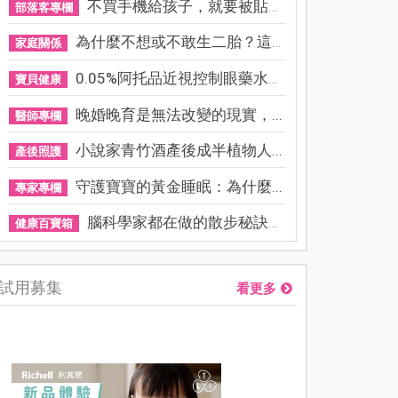
不買手機給孩子，就要被貼「...
部落客專欄
為什麼不想或不敢生二胎？這8...
家庭關係
0.05%阿托品近視控制眼藥水納...
寶貝健康
晚婚晚育是無法改變的現實，...
醫師專欄
小說家青竹酒產後成半植物人...
產後照護
守護寶寶的黃金睡眠：為什麼...
專家專欄
腦科學家都在做的散步秘訣！...
健康百寶箱
試用募集
看更多