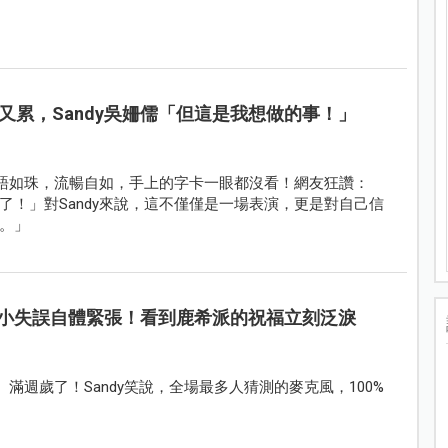
又累，Sandy吳姍儒「但這是我想做的事！」
妙語如珠，流暢自如，手上的字卡一眼都沒看！網友狂讚：
！」對Sandy來說，這不僅僅是一場表演，更是對自己信
。」
迷你小失誤自體緊張！看到鹿希派的祝福立刻泛淚
森）滿週歲了！Sandy笑說，全場最多人猜測的麥克風，100%