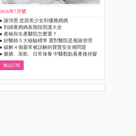
2026年7月號
● 謝沛恩 從甜美少女到優雅媽媽
● 剖婦產媽媽各階段照護大全
● 產檢與生產醫院怎麼選？
● 好醫師５大檢驗標準 選對醫院是風險管理
● 破解４個最常被誤解的寶寶安全感問題
● 藥膳、茶飲、日常保養 中醫觀點看產後掉髮
雜誌訂閱