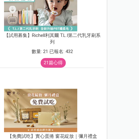
【試用募集】Richell利其爾 T.L.I第二代乳牙刷系
列
數量: 21 已報名: 432
21篇心得
【免費試吃】實心蛋捲 窗花綻放｜彌月禮盒