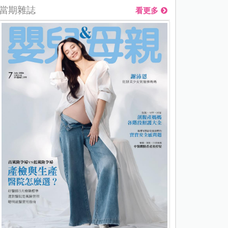
當期雜誌
看更多