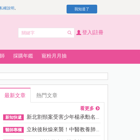
私權說明
。
我知道了
登入|註冊
師
採購年鑑
寵粉月月抽
最新文章
熱門文章
看更多
新北割頸案受害少年楊承勳名...
新知快遞
立秋後秋燥來襲！中醫教養肺...
醫師專欄