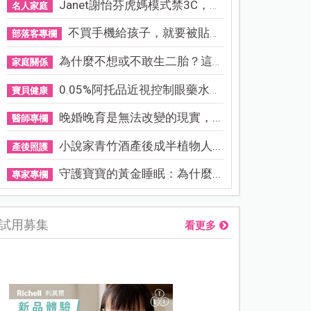
Janet謝怡芬虎媽模式禁3C，看...
名人家庭
不買手機給孩子，就要被貼「...
部落客專欄
為什麼不想或不敢生二胎？這8...
家庭關係
0.05%阿托品近視控制眼藥水納...
寶貝健康
晚婚晚育是無法改變的現實，...
醫師專欄
小說家青竹酒產後成半植物人...
產後照護
守護寶寶的黃金睡眠：為什麼...
專家專欄
試用募集
看更多