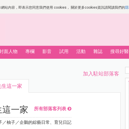
站內容，即表示您同意我們使用 cookies， 關於更多cookies資訊請閱讀我們的
隱
封面人物
專欄
影音
試用
活動
雜誌
搜尋好醫
加入駐站部落客
先生這一家
生這一家
所有部落客列表
子／柚子／企鵝的綜藝日常、育兒日記