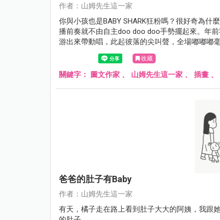
作者：山姆先生這一家
你與小孩也是BABY SHARK狂粉嗎？很好奇為什
播前奏就不由自主doo doo doo手勢擺起來。年
游出來帶動唱，此起彼落的尖叫聲，全場嘟嘟嘟毫無冷場，
doo 超可愛的，鯊魚寶寶完全是幼兒界的五月天
收藏
關鍵字：
圖文作家
、
山姆先生這一家
、
插畫
、
爸爸的肚子有baby
作者：山姆先生這一家
有天，橘子走在路上看到肚子大大的阿姨，我跟
的肚子......