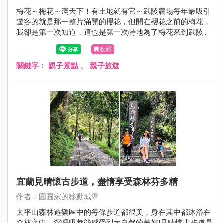
梅花～梅花～滿天下！有土地就有它～​​​​​​​武陵農場每年最吸引
遊客的就是那一整片滿開的櫻花，但開在櫻花之前的梅花，
我卻是第一次知道，這也是第一次特地為了梅花來到武陵農
場，原來，梅花真的好香，空氣中那股自然的梅花飄香，聞
收藏
起來真的好舒服！
關鍵字：
親子景點
、
親子旅遊
宜蘭見晴懷古步道，盡情享受森林芬多精
作者：圓圓家的移動城堡
太平山森林遊樂區中的每條步道都很美，身在其中都沐浴在
森林之中，深呼吸都能感受到大自然的美好!見晴懷古步道是