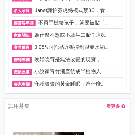
Janet謝怡芬虎媽模式禁3C，看...
名人家庭
不買手機給孩子，就要被貼「...
部落客專欄
為什麼不想或不敢生二胎？這8...
家庭關係
0.05%阿托品近視控制眼藥水納...
寶貝健康
晚婚晚育是無法改變的現實，...
醫師專欄
小說家青竹酒產後成半植物人...
產後照護
守護寶寶的黃金睡眠：為什麼...
專家專欄
試用募集
看更多