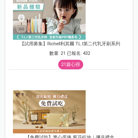
【試用募集】Richell利其爾 T.L.I第二代乳牙刷系列
數量: 21 已報名: 432
21篇心得
【免費試吃】實心蛋捲 窗花綻放｜彌月禮盒