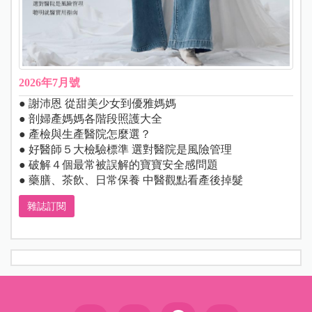
2026年7月號
● 謝沛恩 從甜美少女到優雅媽媽
● 剖婦產媽媽各階段照護大全
● 產檢與生產醫院怎麼選？
● 好醫師５大檢驗標準 選對醫院是風險管理
● 破解４個最常被誤解的寶寶安全感問題
● 藥膳、茶飲、日常保養 中醫觀點看產後掉髮
雜誌訂閱