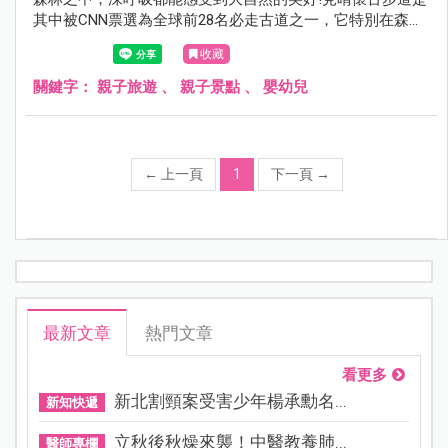
其中被CNN票選為全球前28名必走古道之一，它特別在森林
裡的廢棄鐵軌，地表上植披豐富，全程幾乎不會日曬，走起
收藏
來又相當好走，算是高山中相當親民的一條步道！全程2.25
公里，可惜的是2013年因颱風而被摧毀，目前僅修復到前
關鍵字：
親子旅遊
、
親子景點
、
嬰幼兒
900公尺開放通行，雖然很短，但依舊不減它的美麗~來到太
平山，一定別錯過的見晴懷古步道。
←
上一頁
1
下一頁
→
最新文章
熱門文章
看更多
新北割頸案受害少年楊承勳名...
新知快遞
立秋後秋燥來襲！中醫教養肺...
醫師專欄