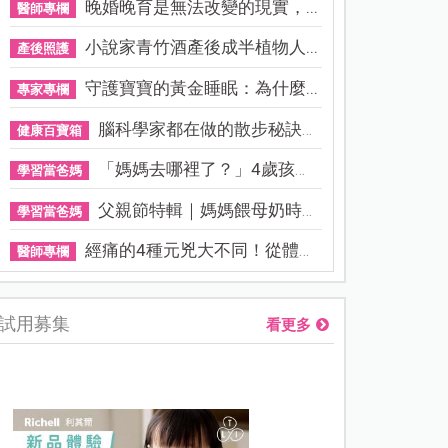
晚婚晚育是無法改變的現實，...
醫師專欄
小說家青竹酒產後成半植物人...
產後照護
守護寶寶的黃金睡眠：為什麼...
專家專欄
腦科學家都在做的散步秘訣！...
健康百寶箱
「媽媽去哪裡了？」4歲孩子還...
學習當爸媽
父親節特輯｜媽媽餵母奶時，...
學習當爸媽
經痛的4種元兇大不同！從體質...
醫師專欄
試用募集
看更多