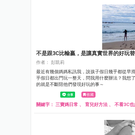
不是跟3C比輸贏，是讓真實世界的好玩
作者： 彭凱莉
最近有幾個媽媽私訊我，說孩子假日幾乎都從早
乎假日都出門玩一整天，問我用什麼辦法？我想
的就是不斷陪他們發現好玩的事～
收藏
關鍵字：
三寶媽日常
、
育兒好方法
、
不看3C也