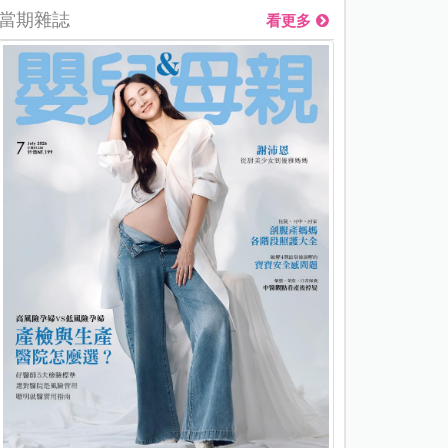
當期雜誌
看更多