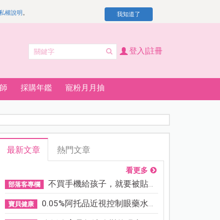
私權說明
。
我知道了
登入|註冊
師
採購年鑑
寵粉月月抽
最新文章
熱門文章
看更多
不買手機給孩子，就要被貼「...
部落客專欄
0.05%阿托品近視控制眼藥水納...
寶貝健康