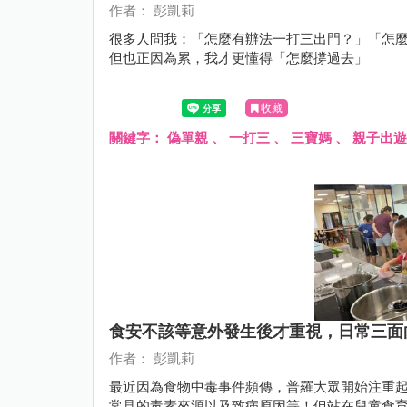
作者： 彭凱莉
很多人問我：「怎麼有辦法一打三出門？」「怎麼
但也正因為累，我才更懂得「怎麼撐過去」
收藏
關鍵字：
偽單親
、
一打三
、
三寶媽
、
親子出遊
食安不該等意外發生後才重視，日常三面
作者： 彭凱莉
最近因為食物中毒事件頻傳，普羅大眾開始注重
常見的毒素來源以及致病原因等！但站在兒童食