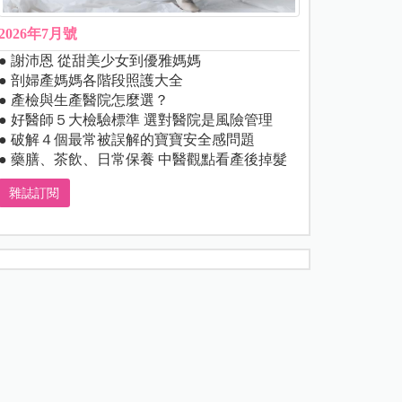
2026年7月號
● 謝沛恩 從甜美少女到優雅媽媽
● 剖婦產媽媽各階段照護大全
● 產檢與生產醫院怎麼選？
● 好醫師５大檢驗標準 選對醫院是風險管理
● 破解４個最常被誤解的寶寶安全感問題
● 藥膳、茶飲、日常保養 中醫觀點看產後掉髮
雜誌訂閱