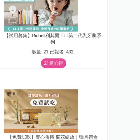
【試用募集】Richell利其爾 T.L.I第二代乳牙刷系
列
數量: 21 已報名: 432
21篇心得
【免費試吃】實心蛋捲 窗花綻放｜彌月禮盒