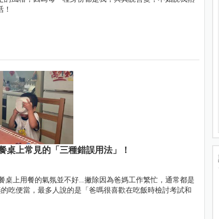
活！
餐桌上常見的「三種錯誤用法」！
餐桌上用餐的氣氛並不好....撇除因為爸媽工作繁忙，通常都是
嚥的吃便當，最多人說的是「爸嗎很喜歡在吃飯時檢討考試和