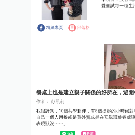
愛嘗試每一種生
粉絲專頁
部落格
餐桌上也是建立親子關係的好所在，避開
作者： 彭凱莉
我很訝異，10個共學夥伴，有8個提起的小時候對
自己一個人用餐或是買外賣或是在安親班狼吞虎
表現狀況⋯⋯」
收藏