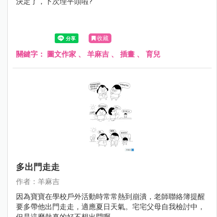
決定了，下次理平頭啦?
收藏
關鍵字：
圖文作家
、
羊麻吉
、
插畫
、
育兒
多出門走走
作者：羊麻吉
因為寶寶在學校戶外活動時常常熱到崩潰，老師聯絡簿提醒
要多帶他出門走走，適應夏日天氣。宅宅父母自我檢討中，
但是這麼熱真的好不想出門啊……