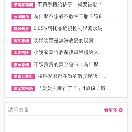
不買手機給孩子，就要被貼「...
部落客專欄
為什麼不想或不敢生二胎？這8...
家庭關係
0.05%阿托品近視控制眼藥水納...
寶貝健康
晚婚晚育是無法改變的現實，...
醫師專欄
小說家青竹酒產後成半植物人...
產後照護
守護寶寶的黃金睡眠：為什麼...
專家專欄
腦科學家都在做的散步秘訣！...
健康百寶箱
「媽媽去哪裡了？」4歲孩子還...
學習當爸媽
試用募集
看更多