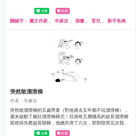
收藏
關鍵字：
圖文作家
、
羊麻吉
、
插畫
、
育兒
、
新手爸媽
突然敢溜滑梯
作者：羊麻吉
突然敢溜滑梯的五歲男童（對他過去五年都不玩溜滑梯），
週末啟動了瘋狂溜滑梯模式！目測有五層樓高的超長溜滑梯
當然得先爬超長階梯，他總共滑了六次，郭郭陪滑五次我一
次！
收藏