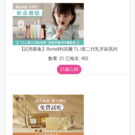
【試用募集】Richell利其爾 T.L.I第二代乳牙刷系列
數量: 21 已報名: 432
21篇心得