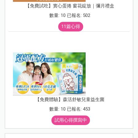
【免費試吃】實心蛋捲 窗花綻放｜彌月禮盒
數量: 10 已報名: 502
11篇心得
【免費體驗】森活舒敏兒童益生菌
數量: 10 已報名: 453
試用心得撰寫中