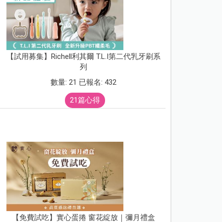
【試用募集】Richell利其爾 T.L.I第二代乳牙刷系
列
數量: 21 已報名: 432
21篇心得
【免費試吃】實心蛋捲 窗花綻放｜彌月禮盒