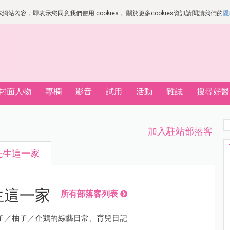
站內容，即表示您同意我們使用 cookies， 關於更多cookies資訊請閱讀我們的
隱
封面人物
專欄
影音
試用
活動
雜誌
搜尋好醫
加入駐站部落客
先生這一家
生這一家
所有部落客列表
子／柚子／企鵝的綜藝日常、育兒日記