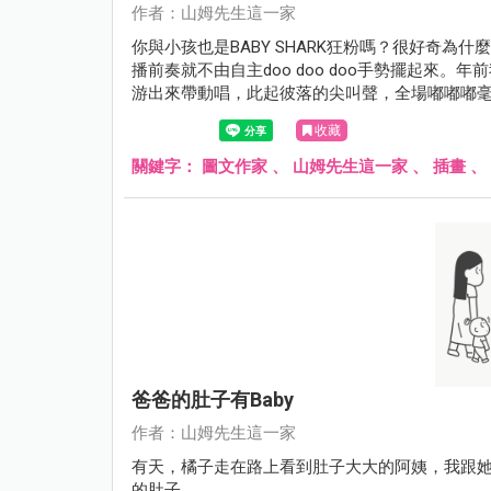
作者：山姆先生這一家
你與小孩也是BABY SHARK狂粉嗎？很好奇為什
播前奏就不由自主doo doo doo手勢擺起來。年
游出來帶動唱，此起彼落的尖叫聲，全場嘟嘟嘟毫無冷場，
doo 超可愛的，鯊魚寶寶完全是幼兒界的五月天
收藏
關鍵字：
圖文作家
、
山姆先生這一家
、
插畫
、
爸爸的肚子有baby
作者：山姆先生這一家
有天，橘子走在路上看到肚子大大的阿姨，我跟
的肚子......