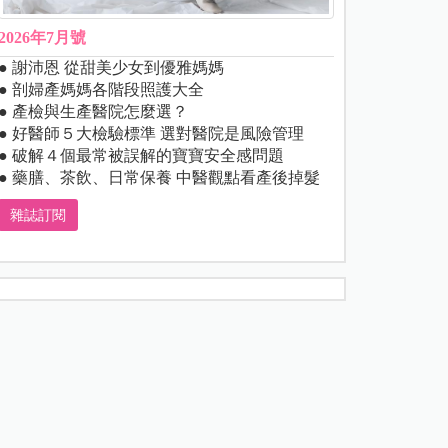
2026年7月號
● 謝沛恩 從甜美少女到優雅媽媽
● 剖婦產媽媽各階段照護大全
● 產檢與生產醫院怎麼選？
● 好醫師５大檢驗標準 選對醫院是風險管理
● 破解４個最常被誤解的寶寶安全感問題
● 藥膳、茶飲、日常保養 中醫觀點看產後掉髮
雜誌訂閱