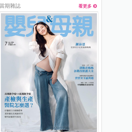
當期雜誌
看更多