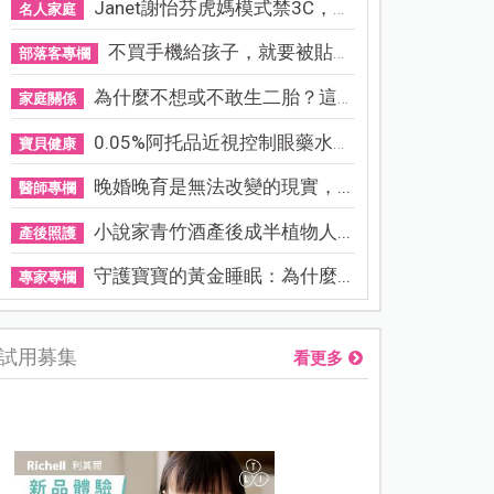
Janet謝怡芬虎媽模式禁3C，看...
名人家庭
不買手機給孩子，就要被貼「...
部落客專欄
為什麼不想或不敢生二胎？這8...
家庭關係
0.05%阿托品近視控制眼藥水納...
寶貝健康
晚婚晚育是無法改變的現實，...
醫師專欄
小說家青竹酒產後成半植物人...
產後照護
守護寶寶的黃金睡眠：為什麼...
專家專欄
試用募集
看更多