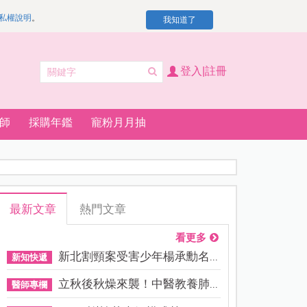
私權說明
。
我知道了
登入|註冊
師
採購年鑑
寵粉月月抽
最新文章
熱門文章
看更多
新北割頸案受害少年楊承勳名...
新知快遞
立秋後秋燥來襲！中醫教養肺...
醫師專欄