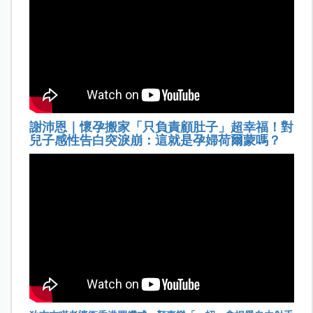
謝沛恩｜懷孕搬家「只負責顧肚子」超幸福！對
兒子感性告白突淚崩：這就是孕婦荷爾蒙嗎？