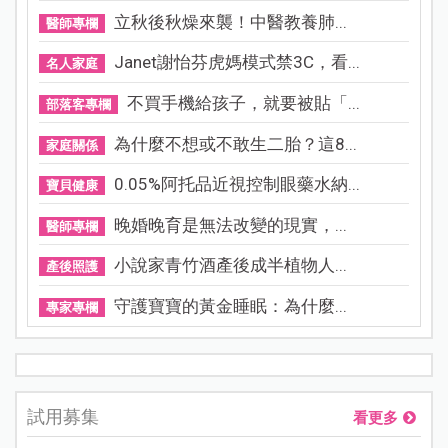
立秋後秋燥來襲！中醫教養肺...
醫師專欄
Janet謝怡芬虎媽模式禁3C，看...
名人家庭
不買手機給孩子，就要被貼「...
部落客專欄
為什麼不想或不敢生二胎？這8...
家庭關係
0.05%阿托品近視控制眼藥水納...
寶貝健康
晚婚晚育是無法改變的現實，...
醫師專欄
小說家青竹酒產後成半植物人...
產後照護
守護寶寶的黃金睡眠：為什麼...
專家專欄
試用募集
看更多