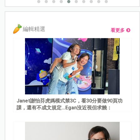
編輯精選
看更多
Janet謝怡芬虎媽模式禁3C，看30分要做90頁功
課，還有不成文規定…Egan沒近視但求饒：
Mommy, please～