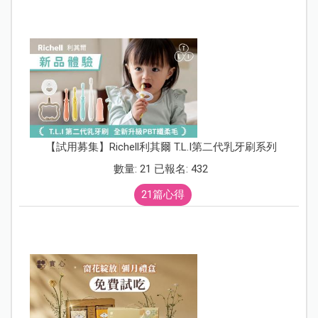
【試用募集】Richell利其爾 T.L.I第二代乳牙刷系列
數量: 21 已報名: 432
21篇心得