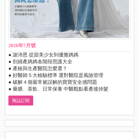
2026年7月號
● 謝沛恩 從甜美少女到優雅媽媽
● 剖婦產媽媽各階段照護大全
● 產檢與生產醫院怎麼選？
● 好醫師５大檢驗標準 選對醫院是風險管理
● 破解４個最常被誤解的寶寶安全感問題
● 藥膳、茶飲、日常保養 中醫觀點看產後掉髮
雜誌訂閱