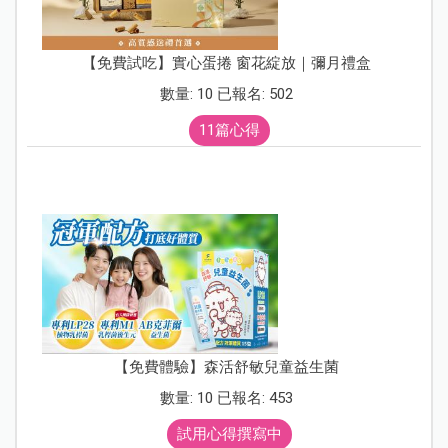
【免費試吃】實心蛋捲 窗花綻放｜彌月禮盒
數量: 10 已報名: 502
11篇心得
【免費體驗】森活舒敏兒童益生菌
數量: 10 已報名: 453
試用心得撰寫中