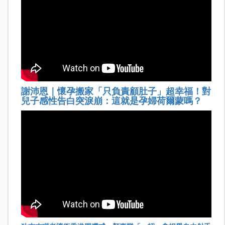
謝沛恩｜懷孕搬家「只負責顧肚子」超幸福！對
兒子感性告白突淚崩：這就是孕婦荷爾蒙嗎？