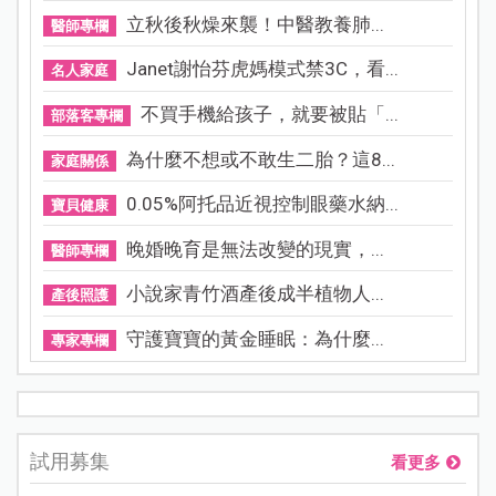
立秋後秋燥來襲！中醫教養肺...
醫師專欄
Janet謝怡芬虎媽模式禁3C，看...
名人家庭
不買手機給孩子，就要被貼「...
部落客專欄
為什麼不想或不敢生二胎？這8...
家庭關係
0.05%阿托品近視控制眼藥水納...
寶貝健康
晚婚晚育是無法改變的現實，...
醫師專欄
小說家青竹酒產後成半植物人...
產後照護
守護寶寶的黃金睡眠：為什麼...
專家專欄
試用募集
看更多