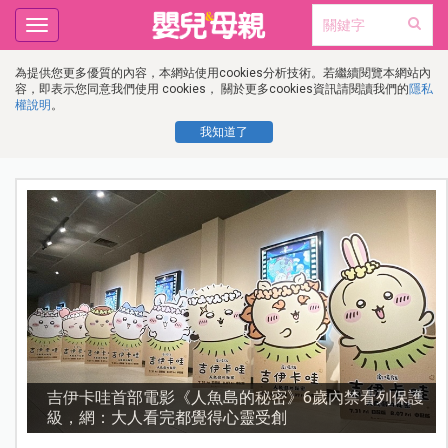
Toggle
navigation
為提供您更多優質的內容，本網站使用cookies分析技術。若繼續閱覽本網站內
容，即表示您同意我們使用 cookies， 關於更多cookies資訊請閱讀我們的
隱私
權說明
。
我知道了
歲內禁看列保護
資優教育15問！師鐸獎名師陳宥妤：資優
不是成績而是讀懂孩子的心理準備度