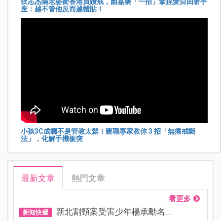
狄志杰瞞老婆衝香港買鑽戒，顏嘉樂「一招」拿捏愛自由射手
座：越不管他反而越體貼！
小孩3C成癮不是管教太鬆！親職專家教你 3 招「無痛戒斷
法」，化解手機衝突
最新文章
熱門文章
看更多
新北割頸案受害少年楊承勳名...
新知快遞