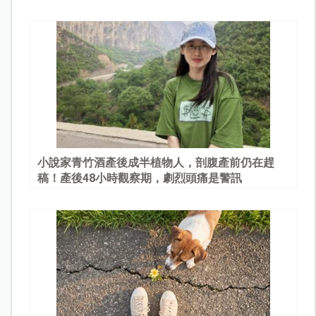
園
小說家青竹酒產後成半植物人，剖腹產前仍在趕
稿！產後48小時觀察期，劇烈頭痛是警訊