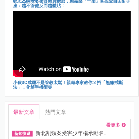
狄志杰瞞老婆衝香港買鑽戒，顏嘉樂「一招」拿捏愛自由射手
座：越不管他反而越體貼！
小孩3C成癮不是管教太鬆！親職專家教你 3 招「無痛戒斷
法」，化解手機衝突
最新文章
熱門文章
看更多
新北割頸案受害少年楊承勳名...
新知快遞