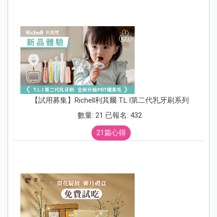
【試用募集】Richell利其爾 T.L.I第二代乳牙刷系列
數量: 21 已報名: 432
21篇心得