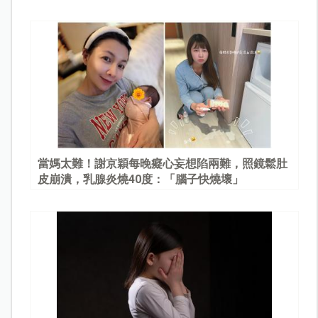
當媽太難！謝京穎每晚癡心妄想陷兩難，照鏡鬆肚
皮崩潰，乳腺炎燒40度：「腦子快燒壞」