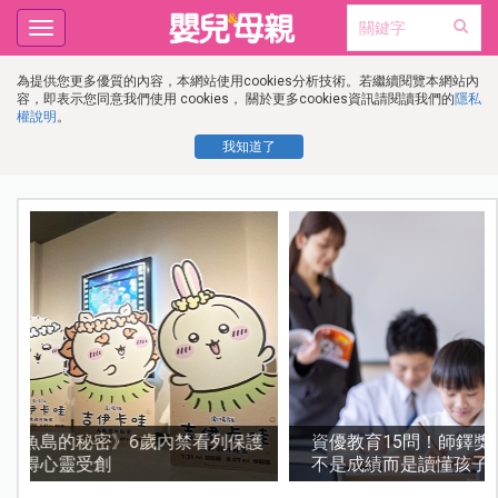
Toggle
navigation
為提供您更多優質的內容，本網站使用cookies分析技術。若繼續閱覽本網站內
容，即表示您同意我們使用 cookies， 關於更多cookies資訊請閱讀我們的
隱私
權說明
。
我知道了
護
資優教育15問！師鐸獎名師陳宥妤：資優教育的核心，
不是成績而是讀懂孩子的心理準備度