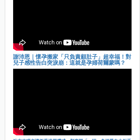
謝沛恩｜懷孕搬家「只負責顧肚子」超幸福！對
兒子感性告白突淚崩：這就是孕婦荷爾蒙嗎？