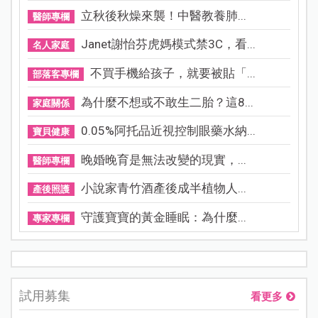
立秋後秋燥來襲！中醫教養肺...
醫師專欄
Janet謝怡芬虎媽模式禁3C，看...
名人家庭
不買手機給孩子，就要被貼「...
部落客專欄
為什麼不想或不敢生二胎？這8...
家庭關係
0.05%阿托品近視控制眼藥水納...
寶貝健康
晚婚晚育是無法改變的現實，...
醫師專欄
小說家青竹酒產後成半植物人...
產後照護
守護寶寶的黃金睡眠：為什麼...
專家專欄
試用募集
看更多