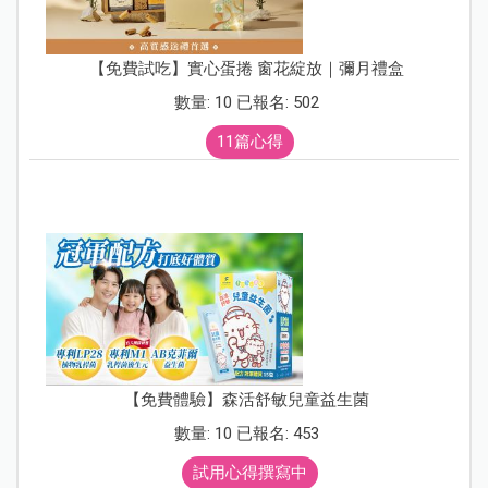
【免費試吃】實心蛋捲 窗花綻放｜彌月禮盒
數量: 10 已報名: 502
11篇心得
【免費體驗】森活舒敏兒童益生菌
數量: 10 已報名: 453
試用心得撰寫中