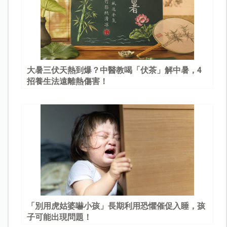
大暑三伏天熱到爆？中醫教喝「伏茶」解中暑，4
招養生法遠離熱傷害！
「別用虎姑婆嚇小孩」長期利用恐懼催促入睡，孩
子可能出現問題！