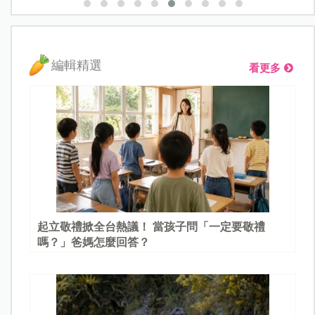
編輯精選
看更多
起立敬禮掀全台熱議！ 當孩子問「一定要敬禮
嗎？」爸媽怎麼回答？