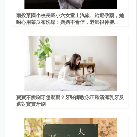
南投某國小校長載小六女童上汽旅、給避孕藥，她
噁心用菜瓜布洗澡：媽媽不會信，老師很神聖…
寶寶不愛刷牙怎麼辦？牙醫師教你正確清潔乳牙及
選對寶寶牙刷