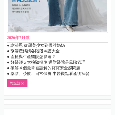
2026年7月號
● 謝沛恩 從甜美少女到優雅媽媽
● 剖婦產媽媽各階段照護大全
● 產檢與生產醫院怎麼選？
● 好醫師５大檢驗標準 選對醫院是風險管理
● 破解４個最常被誤解的寶寶安全感問題
● 藥膳、茶飲、日常保養 中醫觀點看產後掉髮
雜誌訂閱