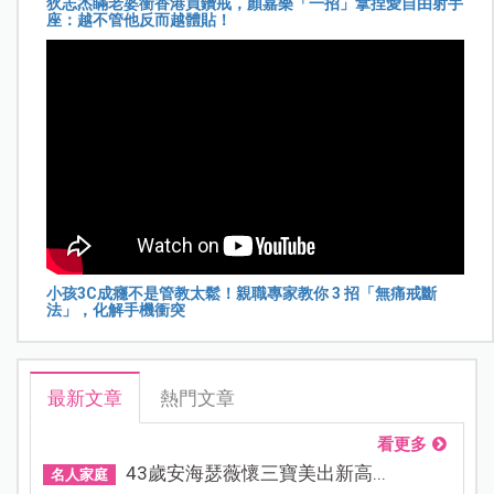
狄志杰瞞老婆衝香港買鑽戒，顏嘉樂「一招」拿捏愛自由射手
座：越不管他反而越體貼！
小孩3C成癮不是管教太鬆！親職專家教你 3 招「無痛戒斷
法」，化解手機衝突
最新文章
熱門文章
看更多
43歲安海瑟薇懷三寶美出新高...
名人家庭