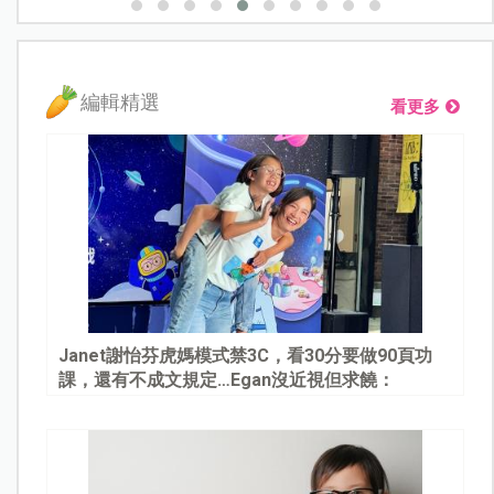
編輯精選
看更多
Janet謝怡芬虎媽模式禁3C，看30分要做90頁功
課，還有不成文規定…Egan沒近視但求饒：
Mommy, please～