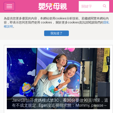
Toggle
navigation
為提供您更多優質的內容，本網站使用cookies分析技術。若繼續閱覽本網站內
容，即表示您同意我們使用 cookies， 關於更多cookies資訊請閱讀我們的
隱私
權說明
。
我知道了
還
0.05%阿托品近視控制眼藥水納入健保！36.5萬名兒少
～
受惠，濃度越高越好嗎？