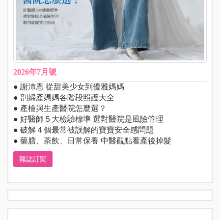
2026年7月號
● 謝沛恩 從甜美少女到優雅媽媽
● 剖婦產媽媽各階段照護大全
● 產檢與生產醫院怎麼選？
● 好醫師５大檢驗標準 選對醫院是風險管理
● 破解４個最常被誤解的寶寶安全感問題
● 藥膳、茶飲、日常保養 中醫觀點看產後掉髮
雜誌訂閱