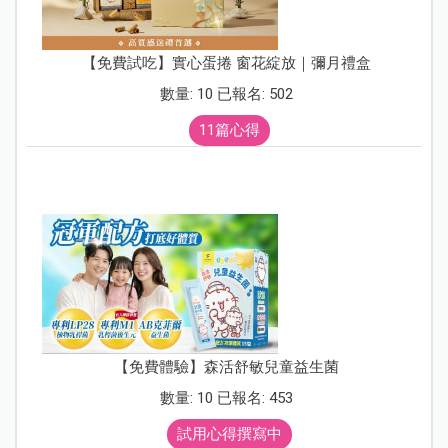
【免費試吃】實心蛋捲 窗花綻放｜彌月禮盒
數量: 10 已報名: 502
11篇心得
【免費體驗】森活舒敏兒童益生菌
數量: 10 已報名: 453
試用心得撰寫中