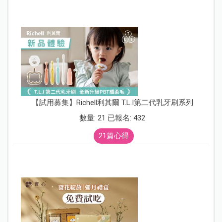
【試用募集】Richell利其爾 T.L.I第二代乳牙刷系列
數量: 21 已報名: 432
21篇心得