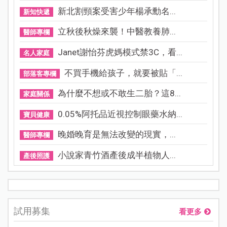
新北割頸案受害少年楊承勳名...
新知快遞
立秋後秋燥來襲！中醫教養肺...
醫師專欄
Janet謝怡芬虎媽模式禁3C，看...
名人家庭
不買手機給孩子，就要被貼「...
部落客專欄
為什麼不想或不敢生二胎？這8...
家庭關係
0.05%阿托品近視控制眼藥水納...
寶貝健康
晚婚晚育是無法改變的現實，...
醫師專欄
小說家青竹酒產後成半植物人...
產後照護
試用募集
看更多