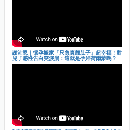
謝沛恩｜懷孕搬家「只負責顧肚子」超幸福！對
兒子感性告白突淚崩：這就是孕婦荷爾蒙嗎？