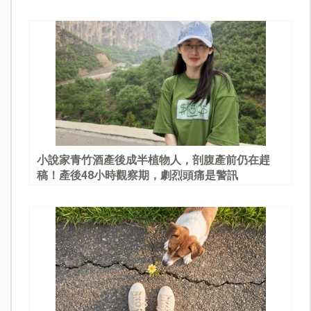
園
小說家青竹酒產後成半植物人，剖腹產前仍在趕
稿！產後48小時觀察期，劇烈頭痛是警訊