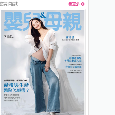
當期雜誌
看更多