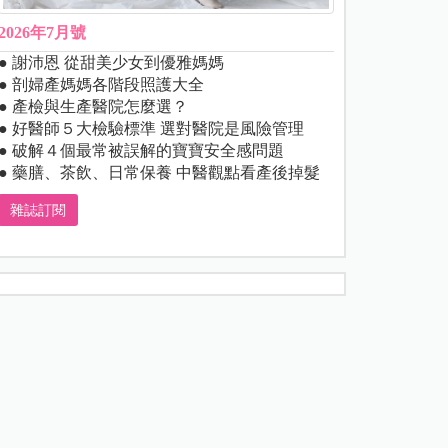
2026年7月號
● 謝沛恩 從甜美少女到優雅媽媽
● 剖婦產媽媽各階段照護大全
● 產檢與生產醫院怎麼選？
● 好醫師５大檢驗標準 選對醫院是風險管理
● 破解４個最常被誤解的寶寶安全感問題
● 藥膳、茶飲、日常保養 中醫觀點看產後掉髮
雜誌訂閱