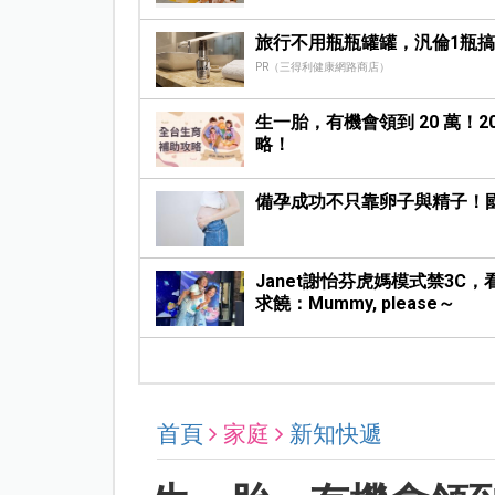
旅行不用瓶瓶罐罐，汎倫1瓶
PR（三得利健康網路商店）
生一胎，有機會領到 20 萬！
略！
備孕成功不只靠卵子與精子！
Janet謝怡芬虎媽模式禁3C
求饒：Mummy, please～
首頁
家庭
新知快遞