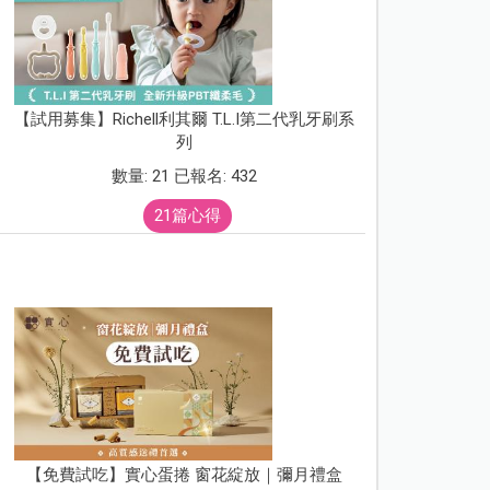
【試用募集】Richell利其爾 T.L.I第二代乳牙刷系
列
數量: 21 已報名: 432
21篇心得
【免費試吃】實心蛋捲 窗花綻放｜彌月禮盒