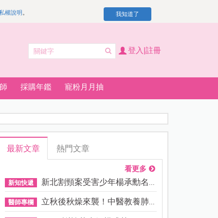
私權說明
。
我知道了
登入|註冊
師
採購年鑑
寵粉月月抽
最新文章
熱門文章
看更多
新北割頸案受害少年楊承勳名...
新知快遞
立秋後秋燥來襲！中醫教養肺...
醫師專欄