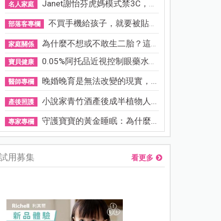
Janet謝怡芬虎媽模式禁3C，看...
名人家庭
不買手機給孩子，就要被貼「...
部落客專欄
為什麼不想或不敢生二胎？這8...
家庭關係
0.05%阿托品近視控制眼藥水納...
寶貝健康
晚婚晚育是無法改變的現實，...
醫師專欄
小說家青竹酒產後成半植物人...
產後照護
守護寶寶的黃金睡眠：為什麼...
專家專欄
試用募集
看更多