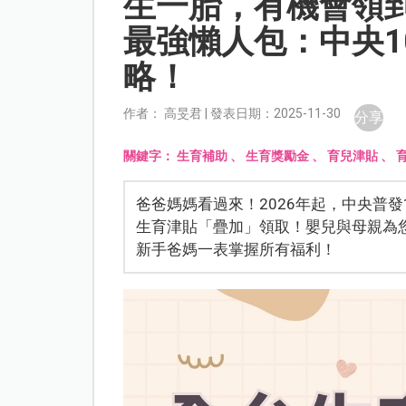
生一胎，有機會領到 
最強懶人包：中央1
略！
作者： 高旻君 | 發表日期：2025-11-30
分享
關鍵字：
生育補助
、
生育獎勵金
、
育兒津貼
、
爸爸媽媽看過來！2026年起，中央普
生育津貼「疊加」領取！嬰兒與母親為
新手爸媽一表掌握所有福利！