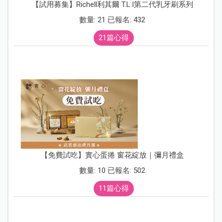
【試用募集】Richell利其爾 T.L.I第二代乳牙刷系列
數量: 21 已報名: 432
21篇心得
【免費試吃】實心蛋捲 窗花綻放｜彌月禮盒
數量: 10 已報名: 502
11篇心得