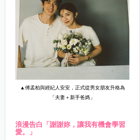
▲傅孟柏與經紀人安安，正式從男女朋友升格為
「夫妻＋新手爸媽」
浪漫告白「謝謝妳，讓我有機會學習
愛。」