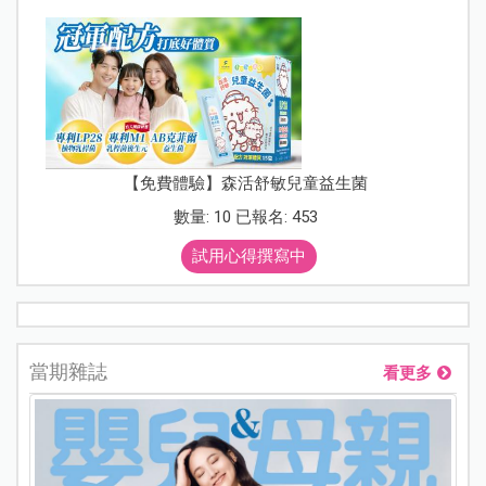
【免費體驗】森活舒敏兒童益生菌
數量: 10 已報名: 453
試用心得撰寫中
當期雜誌
看更多