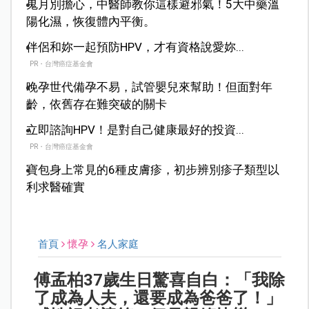
鬼月別擔心，中醫師教你這樣避邪氣！5大中藥溫
陽化濕，恢復體內平衡。
伴侶和妳一起預防HPV，才有資格說愛妳...
PR・台灣癌症基金會
晚孕世代備孕不易，試管嬰兒來幫助！但面對年
齡，依舊存在難突破的關卡
立即諮詢HPV！是對自己健康最好的投資...
PR・台灣癌症基金會
寶包身上常見的6種皮膚疹，初步辨別疹子類型以
利求醫確實
首頁
懷孕
名人家庭
傅孟柏37歲生日驚喜自白：「我除
了成為人夫，還要成為爸爸了！」