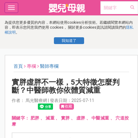
Toggle
navigation
為提供您更多優質的內容，本網站使用cookies分析技術。若繼續閱覽本網站內
容，即表示您同意我們使用 cookies， 關於更多cookies資訊請閱讀我們的
隱私
權說明
。
我知道了
首頁
專欄
醫師專欄
實胖虛胖不一樣，5大特徵怎麼判
斷？中醫師教你依體質減重
作者： 馬光醫療網 | 發表日期：2025-07-11
收藏
關鍵字：
肥胖
、
減重
、
實胖
、
虛胖
、
中醫減重
、
穴道按
摩