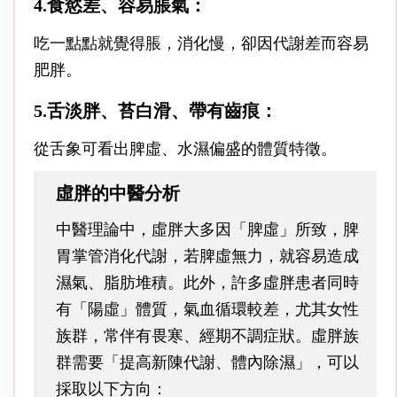
4.食慾差、容易脹氣：
吃一點點就覺得脹，消化慢，卻因代謝差而容易
肥胖。
5.舌淡胖、苔白滑、帶有齒痕：
從舌象可看出脾虛、水濕偏盛的體質特徵。
虛胖的中醫分析
中醫理論中，虛胖大多因「脾虛」所致，脾
胃掌管消化代謝，若脾虛無力，就容易造成
濕氣、脂肪堆積。此外，許多虛胖患者同時
有「陽虛」體質，氣血循環較差，尤其女性
族群，常伴有畏寒、經期不調症狀。虛胖族
群需要「提高新陳代謝、體內除濕」，可以
採取以下方向：