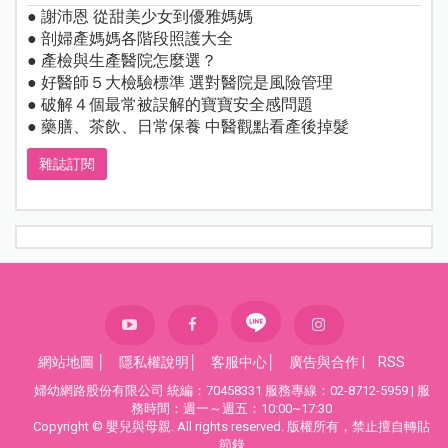
● 謝沛恩 從甜美少女到優雅媽媽
● 剖婦產媽媽各階段照護大全
● 產檢與生產醫院怎麼選？
● 好醫師５大檢驗標準 選對醫院是風險管理
● 破解４個最常被誤解的寶寶安全感問題
● 藥膳、茶飲、日常保養 中醫觀點看產後掉髮
雜誌訂閱
網站地圖
│
隱私權說明
│
客服中心
│
廣告與合作
|
RSS
婦幼網路股份有限公司 統編：70458331 服務專線：02-8712-5959 | 服
務時間：週一～週五：10:00~17:30
Copyright © 嬰兒與母親. All rights reserved. 版權所有，禁止擅自轉貼
節錄