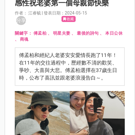
感性祝老婆第一個母親節快樂
作者： 江睿毓 | 發表日期：2024-05-15
收藏
分享
關鍵字：
傅孟柏
、
明星夫妻
、
最後的詩句
、
本日公休
、
商魂
傅孟柏和經紀人老婆安安愛情長跑了11年！
在11年的交往過程中，歷經數不清的歡笑、
爭吵、大喜與大悲。傅孟柏選擇在37歲生日
時，公布了喜訊並跟老婆浪漫告白～。