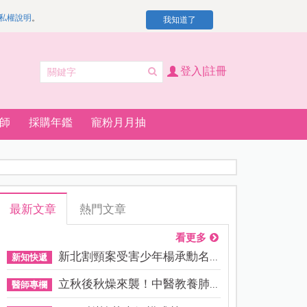
私權說明
。
我知道了
登入|註冊
師
採購年鑑
寵粉月月抽
最新文章
熱門文章
看更多
新北割頸案受害少年楊承勳名...
新知快遞
立秋後秋燥來襲！中醫教養肺...
醫師專欄