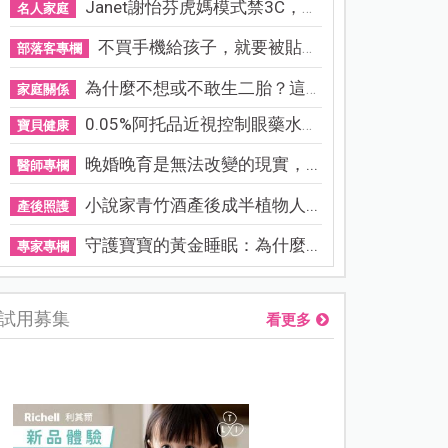
Janet謝怡芬虎媽模式禁3C，看...
名人家庭
不買手機給孩子，就要被貼「...
部落客專欄
為什麼不想或不敢生二胎？這8...
家庭關係
0.05%阿托品近視控制眼藥水納...
寶貝健康
晚婚晚育是無法改變的現實，...
醫師專欄
小說家青竹酒產後成半植物人...
產後照護
守護寶寶的黃金睡眠：為什麼...
專家專欄
試用募集
看更多