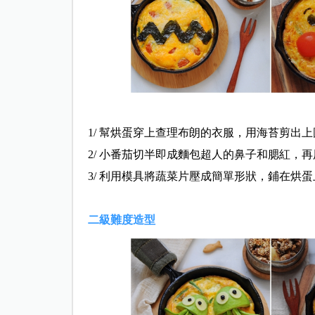
1/ 幫烘蛋穿上查理布朗的衣服，用海苔剪出
2/ 小番茄切半即成麵包超人的鼻子和腮紅，
3/ 利用模具將蔬菜片壓成簡單形狀，鋪在烘蛋
二級難度
造型