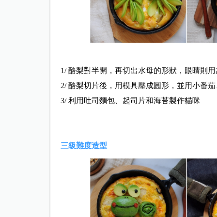
1/ 酪梨對半開，再切出水母的形狀，眼睛則
2/ 酪梨切片後，用模具壓成圓形，並用小番
3/ 利用吐司麵包、起司片和海苔製作貓咪
三級難度造型