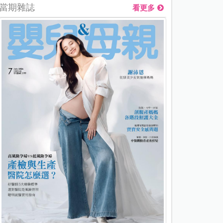
當期雜誌
看更多