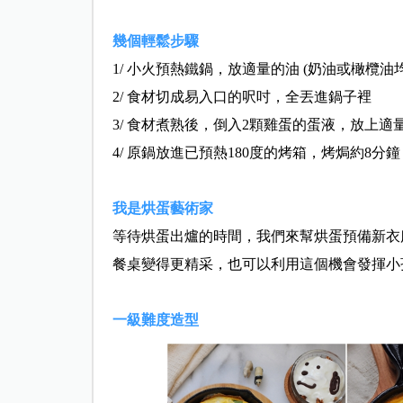
幾個輕鬆步驟
1/ 小火預熱鐵鍋，放適量的油 (奶油或橄欖油
2/ 食材切成易入口的呎吋，全丟進鍋子裡
3/ 食材煮熟後，倒入2顆雞蛋的蛋液，放上適
4/ 原鍋放進已預熱180度的烤箱，烤焗約8分鐘
我是烘蛋藝術家
等待烘蛋出爐的時間，我們來幫烘蛋預備新衣
餐桌變得更精采，也可以利用這個機會發揮小
一級難度造型