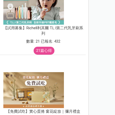
【試用募集】Richell利其爾 T.L.I第二代乳牙刷系
列
數量: 21 已報名: 432
21篇心得
【免費試吃】實心蛋捲 窗花綻放｜彌月禮盒