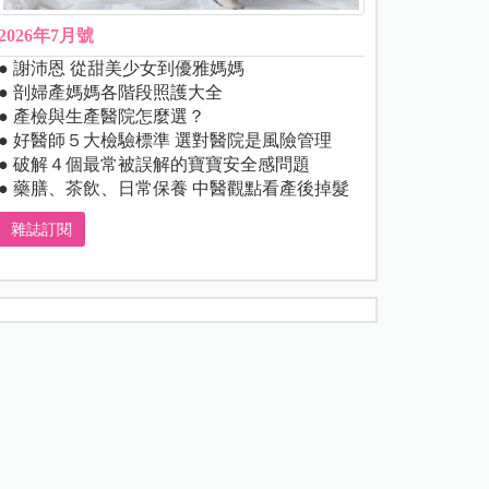
2026年7月號
● 謝沛恩 從甜美少女到優雅媽媽
● 剖婦產媽媽各階段照護大全
● 產檢與生產醫院怎麼選？
● 好醫師５大檢驗標準 選對醫院是風險管理
● 破解４個最常被誤解的寶寶安全感問題
● 藥膳、茶飲、日常保養 中醫觀點看產後掉髮
雜誌訂閱