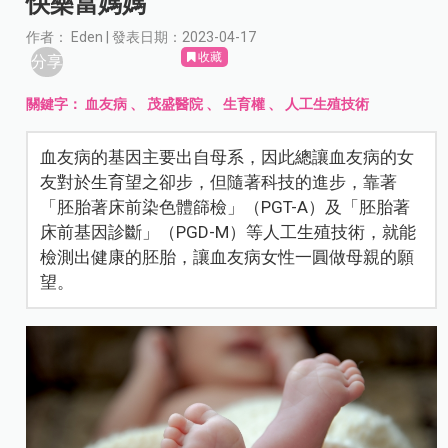
快樂當媽媽
作者： Eden | 發表日期：2023-04-17
收藏
分享
關鍵字：
血友病
、
茂盛醫院
、
生育權
、
人工生殖技術
血友病的基因主要出自母系，因此總讓血友病的女
友對於生育望之卻步，但隨著科技的進步，靠著
「胚胎著床前染色體篩檢」（PGT-A）及「胚胎著
床前基因診斷」（PGD-M）等人工生殖技術，就能
檢測出健康的胚胎，讓血友病女性一圓做母親的願
望。