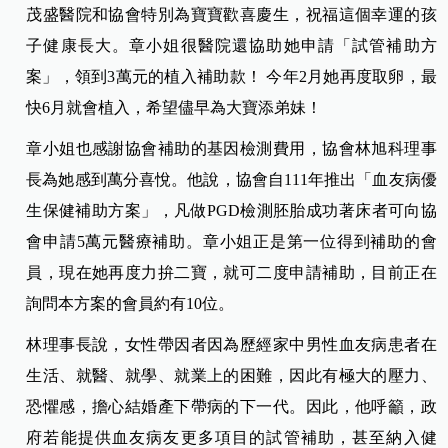
茂盛醫院和協會特別為寶寶歡喜慶生，祝福這個幸運的孩
子健康長大。章小姐很醫院還協助她申請「試管補助方
案」，領到3萬元的植入補助款！ 今年2月她再度取卵，最
快6月就會植入，希望儘早為大寶添弟妹！
章小姐也感謝協會補助的基因檢測費用，協會林旭科理事
長為她感到萬分喜悅。他說，協會自111年推出「血友病優
生保健補助方案」，凡做PGD檢測胚胎成功著床者可向協
會申請5萬元醫療補助。章小姐正是第一位得到補助的會
員，現在她再度力拚二寶，就可二度申請補助，目前正在
詢問本方案的會員約有10位。
林理事長說，女性帶因者因為歷經家中男性血友病患者在
生活、就醫、就學、就業上的困難，因此有極大的壓力、
恐懼感，擔心結婚產下帶病的下一代。因此，他呼籲，政
府若能提供血友病友更多項目的試管補助，甚至納入健