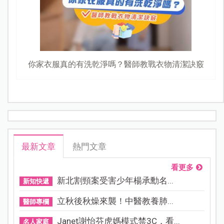
你家衣服真的有洗乾淨嗎？醫師教戰衣物清潔訣竅
最新文章
熱門文章
看更多
新北割頸案受害少年楊承勳名...
新知快遞
立秋後秋燥來襲！中醫教養肺...
醫師專欄
Janet謝怡芬虎媽模式禁3C，看...
名人家庭