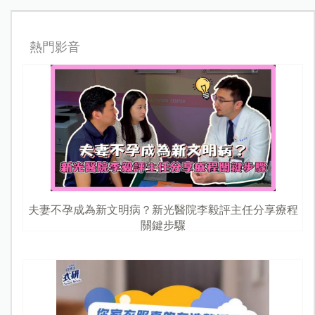
熱門影音
夫妻不孕成為新文明病？新光醫院李毅評主任分享療程
關鍵步驟