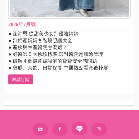
2026年7月號
● 謝沛恩 從甜美少女到優雅媽媽
● 剖婦產媽媽各階段照護大全
● 產檢與生產醫院怎麼選？
● 好醫師５大檢驗標準 選對醫院是風險管理
● 破解４個最常被誤解的寶寶安全感問題
● 藥膳、茶飲、日常保養 中醫觀點看產後掉髮
雜誌訂閱