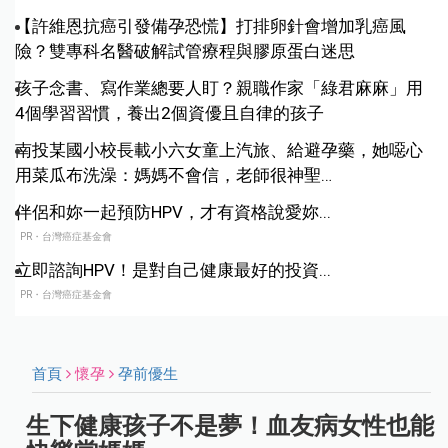
【許維恩抗癌引發備孕恐慌】打排卵針會增加乳癌風
險？雙專科名醫破解試管療程與膠原蛋白迷思
孩子念書、寫作業總要人盯？親職作家「綠君麻麻」用
4個學習習慣，養出2個資優且自律的孩子
南投某國小校長載小六女童上汽旅、給避孕藥，她噁心
用菜瓜布洗澡：媽媽不會信，老師很神聖…
伴侶和妳一起預防HPV，才有資格說愛妳...
PR・台灣癌症基金會
立即諮詢HPV！是對自己健康最好的投資...
PR・台灣癌症基金會
首頁
懷孕
孕前優生
生下健康孩子不是夢！血友病女性也能