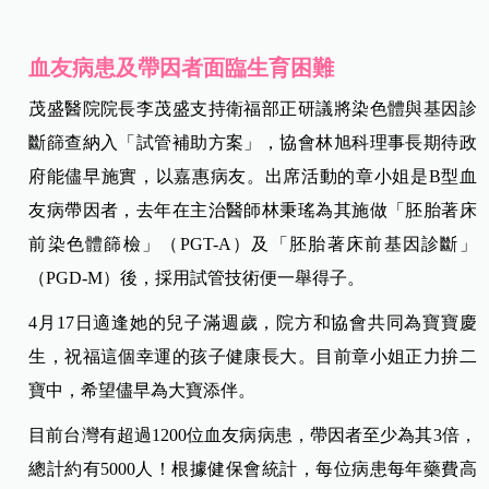
血友病患及帶因者面臨生育困難
茂盛醫院院長李茂盛支持衛福部正研議將染色體與基因診
斷篩查納入「試管補助方案」，協會林旭科理事長期待政
府能儘早施實，以嘉惠病友。出席活動的章小姐是B型血
友病帶因者，去年在主治醫師林秉瑤為其施做「胚胎著床
前染色體篩檢」（PGT-A）及「胚胎著床前基因診斷」
（PGD-M）後，採用試管技術便一舉得子。
4月17日適逢她的兒子滿週歲，院方和協會共同為寶寶慶
生，祝福這個幸運的孩子健康長大。目前章小姐正力拚二
寶中，希望儘早為大寶添伴。
目前台灣有超過1200位血友病病患，帶因者至少為其3倍，
總計約有5000人！根據健保會統計，每位病患每年藥費高