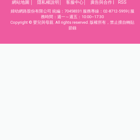
網站地圖
│
隱私權說明
│
客服中心
│
廣告與合作
|
RSS
婦幼網路股份有限公司 統編：70458331 服務專線：02-8712-5959 | 服
務時間：週一～週五：10:00~17:30
Copyright © 嬰兒與母親. All rights reserved. 版權所有，禁止擅自轉貼
節錄