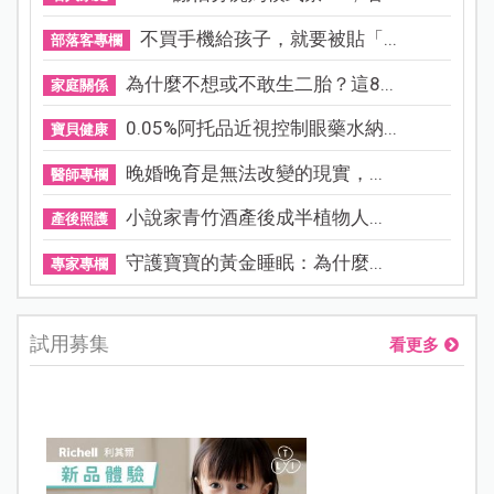
不買手機給孩子，就要被貼「...
部落客專欄
為什麼不想或不敢生二胎？這8...
家庭關係
0.05%阿托品近視控制眼藥水納...
寶貝健康
晚婚晚育是無法改變的現實，...
醫師專欄
小說家青竹酒產後成半植物人...
產後照護
守護寶寶的黃金睡眠：為什麼...
專家專欄
試用募集
看更多