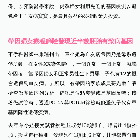
保。以預防醫學來說，備孕婦女利用先進的基因檢測以避
免產下血友病寶寶，是最具效益的公衛政策與投資。
帶因婦女療程篩險發現近半數胚胎有致病基因
不孕科醫師林秉瑤指出，章小姐為血友病帶因乃是母系遺
傳所致，在女性XX染色體中，一個異常、一個正常，就屬
帶因者；當帶因婦女和正常男性生下男嬰，子代有1/2的機
會遺傳到血友病。」所以，有帶因的家族成員要先做血液
檢查做基因序列分析，確認是位點突變或是基因反轉；接
著做試管時，透過PGT-A與PGD-M篩檢就能避免子代有單
基因隱性遺傳疾病。
去年章小姐接受試管療程並取得13顆卵子、培育出4顆胚
胎，接著進行檢測，發現只有1顆胚胎正常，其他都帶有血