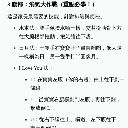
3.腹部：消氣大作戰（重點必學！）
這是家長最需要的技能，針對排氣與便秘。
水車法：雙手像撥水輪一樣，交替從肋骨下方
往大腿根部推動，把氣體往下趕。
日月法：一隻手在寶寶肚子畫圓圈圈，像太陽
一樣稱為日，另一隻手打半圓像月。
I Love You 法：
I：在寶寶左腹（你的右邊）由上往下劃一
條線。
L：從寶寶右腹橫劃到左腹，再往下劃，
形成倒 L。
U：從右下腹往上、橫過、左下腹往下，
畫一個倒 U。