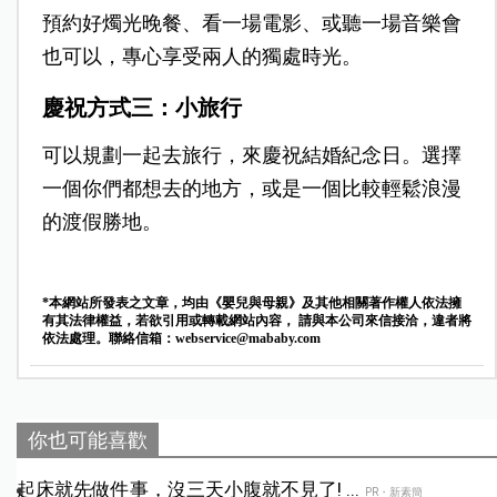
預約好燭光晚餐、看一場電影、或聽一場音樂會
也可以，專心享受兩人的獨處時光。
慶祝方式三：小旅行
可以規劃一起去旅行，來慶祝結婚紀念日。選擇
一個你們都想去的地方，或是一個比較輕鬆浪漫
的渡假勝地。
*本網站所發表之文章，均由《嬰兒與母親》及其他相關著作權人依法擁
有其法律權益，若欲引用或轉載網站內容， 請與本公司來信接洽，違者將
依法處理。聯絡信箱：
webservice@mababy.com
你也可能喜歡
起床就先做件事，沒三天小腹就不見了! ...
PR・新素簡