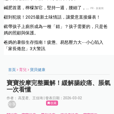
減肥首選，檸檬加它，堅持一週，腰細了，...
PR・新素簡
甜到犯規！2025最新土味情話，讓愛意直接爆表！
當帶孩子上廁所成為一種「錯」？孩子需要的，只是爸
媽的照顧與保護。
爸媽的暑假生存指南！疲憊、易怒壓力大⋯小心陷入
「家長倦怠」3大警訊
首頁
育兒
寶貝健康
寶寶按摩完整圖解！緩解腸絞痛、脹氣
一次看懂
作者： 高旻君、王佳琦 | 發表日期：2026-03-02
收藏
分享