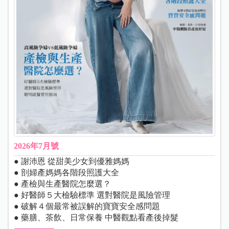
2026年7月號
● 謝沛恩 從甜美少女到優雅媽媽
● 剖婦產媽媽各階段照護大全
● 產檢與生產醫院怎麼選？
● 好醫師５大檢驗標準 選對醫院是風險管理
● 破解４個最常被誤解的寶寶安全感問題
● 藥膳、茶飲、日常保養 中醫觀點看產後掉髮