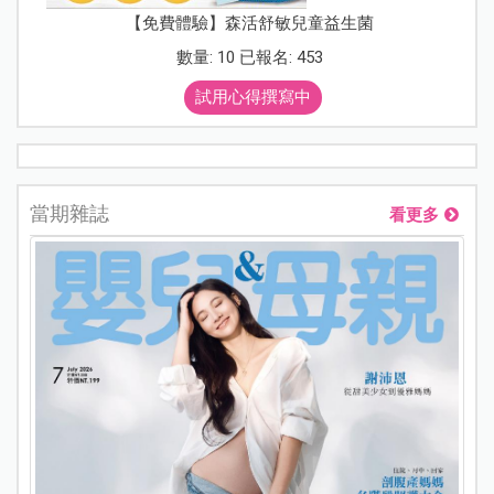
【免費體驗】森活舒敏兒童益生菌
數量: 10 已報名: 453
試用心得撰寫中
當期雜誌
看更多