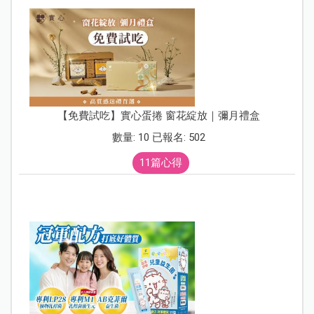
【免費試吃】實心蛋捲 窗花綻放｜彌月禮盒
數量: 10 已報名: 502
11篇心得