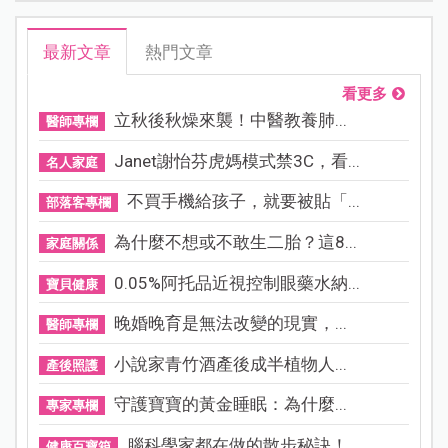
最新文章
熱門文章
看更多
立秋後秋燥來襲！中醫教養肺...
醫師專欄
Janet謝怡芬虎媽模式禁3C，看...
名人家庭
不買手機給孩子，就要被貼「...
部落客專欄
為什麼不想或不敢生二胎？這8...
家庭關係
0.05%阿托品近視控制眼藥水納...
寶貝健康
晚婚晚育是無法改變的現實，...
醫師專欄
小說家青竹酒產後成半植物人...
產後照護
守護寶寶的黃金睡眠：為什麼...
專家專欄
腦科學家都在做的散步秘訣！...
健康百寶箱