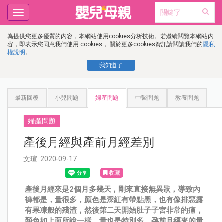
Toggle
navigation
為提供您更多優質的內容，本網站使用cookies分析技術。若繼續閱覽本網站內
容，即表示您同意我們使用 cookies， 關於更多cookies資訊請閱讀我們的
隱私
權說明
。
我知道了
最新回覆
小兒問題
婦產問題
中醫問題
教養問題
婦產問題
產後月經與產前月經差別
文瑄. 2020-09-17
收藏
產後月經來是2個月多幾天，剛來直接無異狀，導致內
褲都是，量很多，顏色是深紅有帶點黑，也有像排惡露
有果凍般的殘渣，然後第二天開始肚子子宮非常的痛，
顏色如上面所說一樣，量也是特別多，孕前月經來的量