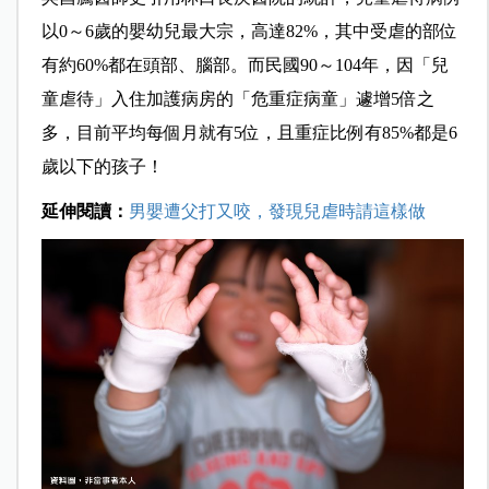
以0～6歲的嬰幼兒最大宗，高達82%，其中受虐的部位
有約60%都在頭部、腦部。而民國90～104年，因「兒
童虐待」入住加護病房的「危重症病童」遽增5倍之
多，目前平均每個月就有5位，且重症比例有85%都是6
歲以下的孩子！
延伸閱讀：
男嬰遭父打又咬，發現兒虐時請這樣做