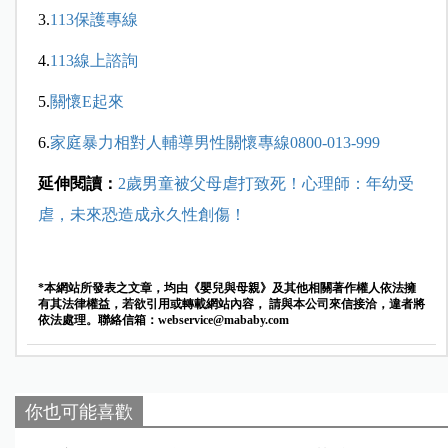
3.
113
保護專線
4.
113
線上諮詢
5.
關懷
E
起來
6.
家庭暴力相對人輔導男性關懷專線
0800-013-999
延伸閱讀：
2歲男童被父母虐打致死！心理師：年幼受
虐，未來恐造成永久性創傷！
*本網站所發表之文章，均由《嬰兒與母親》及其他相關著作權人依法擁
有其法律權益，若欲引用或轉載網站內容， 請與本公司來信接洽，違者將
依法處理。聯絡信箱：
webservice@mababy.com
你也可能喜歡