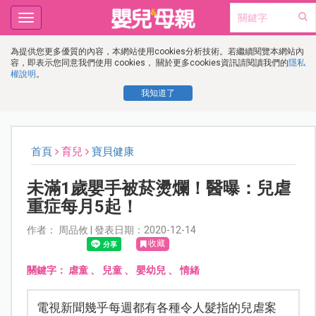
Toggle
navigation
為提供您更多優質的內容，本網站使用cookies分析技術。若繼續閱覽本網站內
容，即表示您同意我們使用 cookies， 關於更多cookies資訊請閱讀我們的
隱私
權說明
。
我知道了
首頁
育兒
寶貝健康
未滿1歲嬰手被菸燙爛！醫曝：兒虐
重症每月5起！
作者： 周品攸 | 發表日期：2020-12-14
收藏
關鍵字：
虐童
、
兒童
、
嬰幼兒
、
情緒
電視新聞幾乎每週都有各種令人髮指的兒虐案