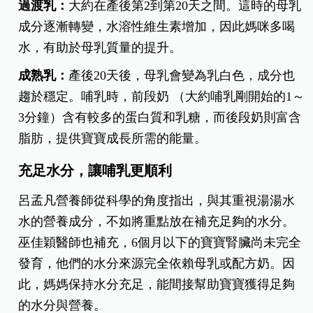
過渡乳：
大約在產後第2到第20天之間。這時的母乳
成分逐漸轉變，水溶性維生素增加，因此媽咪多喝
水，有助於母乳質量的提升。
成熟乳：
產後20天後，母乳會變為乳白色，成分也
趨於穩定。哺乳時，前段奶 （大約哺乳剛開始的1～
3分鐘）含有較多的蛋白質和乳糖，而後段奶則富含
脂肪，提供寶寶成長所需的能量。
充足水分，讓哺乳更順利
呂孟凡營養師從科學的角度指出，與其重視湯湯水
水的營養成分，不如將重點放在補充足夠的水分。
巫佳穎醫師也補充，6個月以下的寶寶腎臟尚未完全
發育，他們的水分來源完全依賴母乳或配方奶。因
此，媽媽保持水分充足，能間接幫助寶寶獲得足夠
的水分與營養。