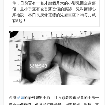
件，日前更有一名才幾個月大的小嬰兒因全身瘀
傷，且小手還有被香菸燙傷的痕跡，兒科醫師心
疼地說，林口長庚像這樣的兒虐重症平均每月就
有5起！
台灣
兒虐
的案例層出不窮，且照顧者凌虐兒童的手法一
個比一個殘忍，像是毆打致骨折、指甲拔光、重摔，甚