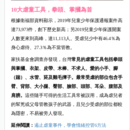
10大虐童工具，拳頭、掌摑為首
根據衛福部資料顯示，2019年兒童少年保護通報案件高
達73,973件，創下歷史新高；另2019兒童少年保護開案
人數更來到高峰，達11,113人。受虐兒少中有46.4％為
身心虐待、27.3％為不當管教。
家扶基金會調查亦發現，台灣
常見的虐童工具包括拳頭
與掌摑、衣架、皮帶、木棒、不求人、愛的小手、腳
（踹）、水管、菸及雞毛撢子。最常受虐的部位包含手
臂、背部、大小腿、臀部、臉部、頭部、耳朵、腹部及
肩膀。
這些隨手可得的生活工具常被誤用，成為虐兒者
的幫兇或父母管教孩子的武器，且兒少受虐的部位都較
為隱密，不易被旁人發現。
延伸閱讀：
遏止虐童事件，學會情緒控管6方法