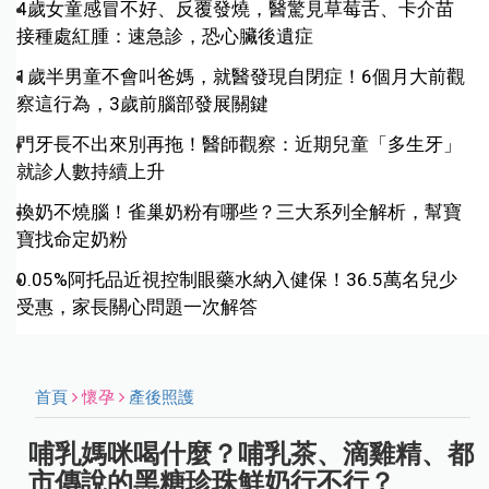
4歲女童感冒不好、反覆發燒，醫驚見草莓舌、卡介苗
接種處紅腫：速急診，恐心臟後遺症
1歲半男童不會叫爸媽，就醫發現自閉症！6個月大前觀
察這行為，3歲前腦部發展關鍵
門牙長不出來別再拖！醫師觀察：近期兒童「多生牙」
就診人數持續上升
換奶不燒腦！雀巢奶粉有哪些？三大系列全解析，幫寶
寶找命定奶粉
0.05%阿托品近視控制眼藥水納入健保！36.5萬名兒少
受惠，家長關心問題一次解答
首頁
懷孕
產後照護
哺乳媽咪喝什麼？哺乳茶、滴雞精、都
市傳說的黑糖珍珠鮮奶行不行？