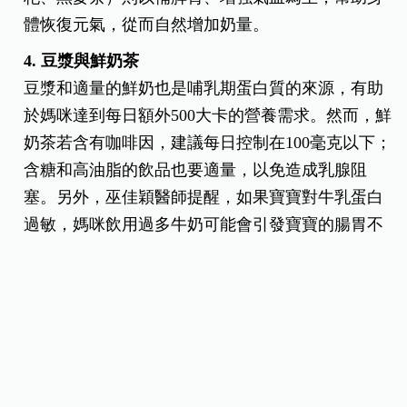
體恢復元氣，從而自然增加奶量。
4.
豆漿與鮮奶茶
豆漿和適量的鮮奶也是哺乳期蛋白質的來源，有助
於媽咪達到每日額外500大卡的營養需求。然而，鮮
奶茶若含有咖啡因，建議每日控制在100毫克以下；
含糖和高油脂的飲品也要適量，以免造成乳腺阻
塞。另外，巫佳穎醫師提醒，如果寶寶對牛乳蛋白
過敏，媽咪飲用過多牛奶可能會引發寶寶的腸胃不
適，需特別留意。
5.
心情愉快的飲品
媽咪的心情對奶量影響也非常大！有些媽咪喝到喜
歡的飲品如黑糖珍珠鮮奶，會感到放鬆、快樂，這
能激發大腦下視丘分泌泌乳素，有助於增加奶量。
適當享受自己喜愛的飲品，不僅讓哺乳媽咪放鬆，