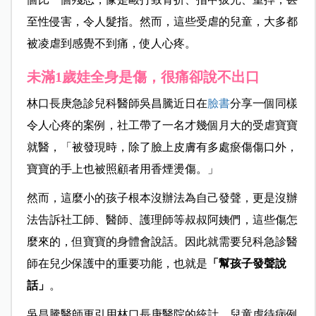
至性侵害，令人髮指。然而，這些受虐的兒童，大多都
被凌虐到感覺不到痛，使人心疼。
未滿1歲娃全身是傷，很痛卻說不出口
林口長庚急診兒科醫師吳昌騰近日在
臉書
分享一個同樣
令人心疼的案例，社工帶了一名才幾個月大的受虐寶寶
就醫，「被發現時，除了臉上皮膚有多處瘀傷傷口外，
寶寶的手上也被照顧者用香煙燙傷。」
然而，這麼小的孩子根本沒辦法為自己發聲，更是沒辦
法告訴社工師、醫師、護理師等叔叔阿姨們，這些傷怎
麼來的，但寶寶的身體會說話。因此就需要兒科急診醫
師在兒少保護中的重要功能，也就是
「幫孩子發聲說
話」
。
吳昌騰醫師更引用林口長庚醫院的統計，兒童虐待病例