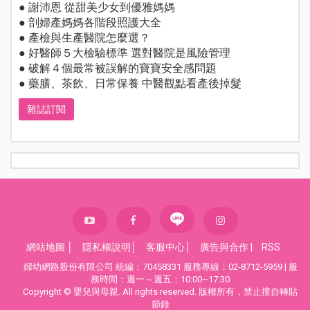
● 謝沛恩 從甜美少女到優雅媽媽
● 剖婦產媽媽各階段照護大全
● 產檢與生產醫院怎麼選？
● 好醫師５大檢驗標準 選對醫院是風險管理
● 破解４個最常被誤解的寶寶安全感問題
● 藥膳、茶飲、日常保養 中醫觀點看產後掉髮
雜誌訂閱
網站地圖
│
隱私權說明
│
客服中心
│
廣告與合作
|
RSS
婦幼網路股份有限公司 統編：70458331 服務專線：02-8712-5959 | 服
務時間：週一～週五：10:00~17:30
Copyright © 嬰兒與母親. All rights reserved. 版權所有，禁止擅自轉貼
節錄