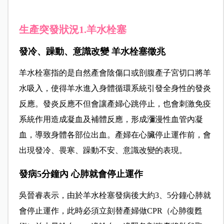
生產突發狀況1
.
羊水栓塞
發冷、躁動、意識改變
羊水栓塞徵兆
羊水栓塞指的是
自然產會陰傷口或剖腹產子宮切口
將
羊
水吸入，使得羊水進入身體循環系統引發全身性的發炎
反應。發炎反應不但會讓產婦心跳停止，也會刺激免疫
系統作用造成凝血及補體反應，形成
瀰漫性
血管內凝
血
，導致身體各部位出血。產婦在心臟停止運作前，會
出現發冷、畏寒、躁動不安、意識改變的表現。
發病5分鐘內 心肺就會停止運作
吳晉睿表示，由於羊水栓塞發病後大約3、5分鐘心肺就
會停止運作，此時必須立刻替產婦做CPR（心肺復甦