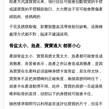
助產方式讓寶寶出來。
強行拉扯可能會拉斷寶寶的手臂
或讓寶寶的手臂關節脫臼。大力壓迫子宮可能會壓傷產
婦肌肉、使媽媽的
子宮及膀胱裂傷、影響胎盤血流導致胎兒缺氧。這兩種
處理方式都不對，臨床不建議採用。
骨盆太小、急產、寶寶過大 都要小心
產婦骨盆太小、寶寶肩膀太寬太大、急產都可能會造成
肩難產。吳晉睿表示，急產之所以會造成肩難產，是因
為寶寶在生產時必須
旋轉身體卡進骨盆，若生得太快，
寶寶
來不及把身體轉到正確角度，兩個肩膀同時往下，
就會卡在產道動彈不得。此外，
寶寶的肩膀一旦
超過尾
椎和恥骨的直徑，頭部以下的身體就可能會卡住。
雖然懷孕期間可以利用超音波評估寶寶的尺寸，但並不