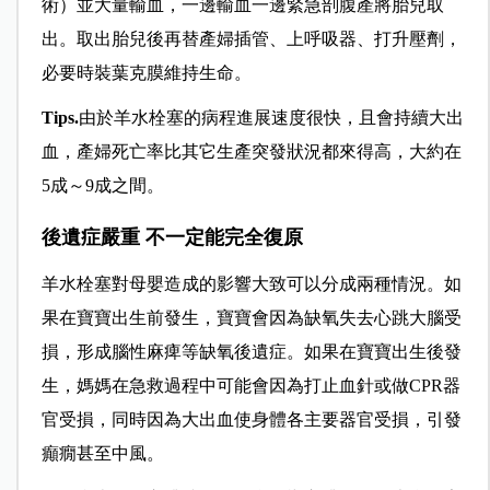
術）並大量輸血，一邊輸血一邊緊急剖腹產將胎兒取
出。取出胎兒後再替產婦插管、上呼吸器、打升壓劑，
必要時裝葉克膜維持生命。
Tips.
由於羊水栓塞的病程進展速度很快，且會持續大出
血，產婦死亡率比其它生產突發狀況都來得高，大約在
5成～9
成之間。
後遺症嚴重 不一定能完全復原
羊水栓塞對母嬰造成的影響大致可以分成兩種情況。如
果在寶寶出生前發生，
寶寶會因為缺氧失去心跳大腦受
損，形成腦性麻痺等缺氧後遺症。
如果在寶寶出生後發
生，
媽媽在急救過程中可能會因為打止血針或
做CPR器
官受損，同時因為大出血使身體各主要器官受損，引發
癲癇甚至中風。