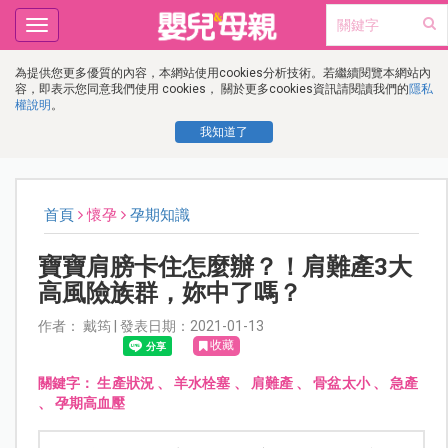
Toggle
navigation
為提供您更多優質的內容，本網站使用cookies分析技術。若繼續閱覽本網站內
容，即表示您同意我們使用 cookies， 關於更多cookies資訊請閱讀我們的
隱私
權說明
。
我知道了
首頁
懷孕
孕期知識
寶寶肩膀卡住怎麼辦？！肩難產3大
高風險族群，妳中了嗎？
作者： 戴筠 | 發表日期：2021-01-13
收藏
關鍵字：
生產狀況
、
羊水栓塞
、
肩難產
、
骨盆太小
、
急產
、
孕期高血壓