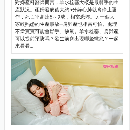
對婦產科醫師而言，羊水栓塞大概是最棘手的生
產狀況。產婦發病後大約5分鐘心肺就會停止運
作，死亡率高達5～9成，相當恐怖。另一個大
家較熟悉的生產事故─肩難產也相當可怕。處理
不當寶寶可能會斷手、缺氧。羊水栓塞、肩難產
可以提前預防嗎？發生前會出現哪些徵兆？一起
來看看…