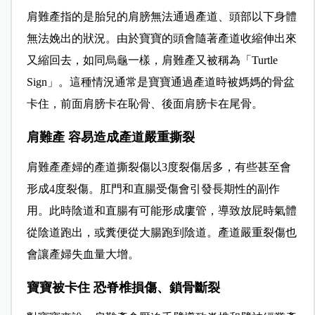
肩難產指的是胎兒的肩膀無法通過產道、頭部以下身體
無法娩出的狀況。由於寶寶的頭會隨著產道收縮伸出來
又縮回去，如同烏龜一樣，肩難產又被稱為
「Turtle
Sign」。
這種情況通常是寶寶通過產道時被媽媽的骨盆
卡住，前面肩膀卡在恥骨、後面肩膀卡在尾骨。
肩難產 容易造成產道嚴重撕裂
肩難產產婦的產道撕裂傷以
3
度裂傷居多，有些甚至會
形成
4
度裂傷。肛門和直腸受傷會
引發
長期性的副作
用。此時陰道和直腸有可能形成廔管，導致放屁時氣體
從陰道跑出，或糞便從大腸跑到陰道。產道嚴重裂傷也
會讓產婦失血量大增。
寶寶被卡住 恐脊椎損傷、鎖骨斷裂