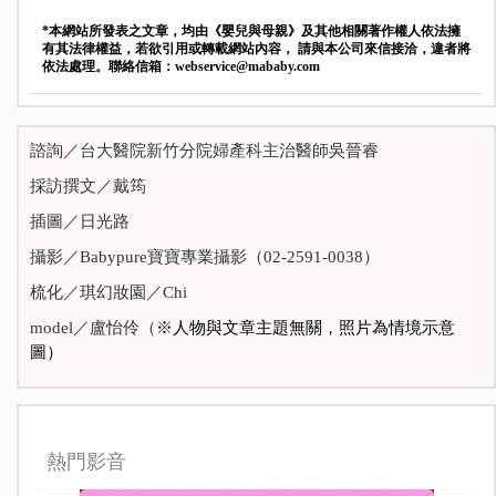
*本網站所發表之文章，均由《嬰兒與母親》及其他相關著作權人依法擁
有其法律權益，若欲引用或轉載網站內容， 請與本公司來信接洽，違者將
依法處理。聯絡信箱：
webservice@mababy.com
諮詢／
台大醫院新竹分院婦產科主治醫師
吳晉睿
採訪撰文／戴筠
插圖／日光路
攝影／Babypure寶寶專業攝影（02-2591-0038）
梳化／琪幻妝園／Chi
model
／盧怡伶（
※人物與文章主題無關，照片為情境示意
圖）
熱門影音