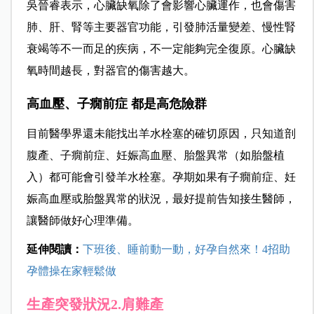
吳晉睿表示，心臟缺氧除了會影響心臟運作，也會傷害
肺、肝、腎等主要器官功能，引發
肺活量變差、慢性腎
衰竭等不一而足的疾病，不一定能夠完全復原。心臟缺
氧時間越長，對器官的傷害越大。
高血壓、子癇前症 都是高危險群
目前醫學界還未能找出羊水栓塞
的確切原因，只知道
剖
腹產、子癇前症、妊娠高血壓、胎盤異常（如胎盤植
入）都可能會引發羊水栓塞。孕期如果有子癇前症、妊
娠高血壓或胎盤異常的狀況，最好提前告知接生醫師，
讓醫師做好心理準備。
延伸閱讀：
下班後、睡前動一動，好孕自然來！4招助
孕體操在家輕鬆做
生產突發狀況2.肩難產