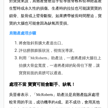
對寶寶來說，
肩難產會壓迫手臂導致脊椎和臂神經叢產
生暫時或永久性的損傷。生產時的拉扯也可能讓寶寶的
鎖骨、肱骨或上臂骨斷裂。如果臍帶被長時間壓迫，寶
寶的大腦也可能會因為缺氧而受損。
肩難產處理步驟
將會陰斜剪擴大產道出口。
評估膀胱膨脹狀況，視情況導尿。
利用「McRoberts」助產法，一邊將產婦大腿往上
抬擴大骨盆寬度，一邊將產婦的恥骨往下壓，讓
寶寶前面的肩膀可以通過。
處理不當 寶寶可能會斷手、缺氧！
吳晉睿表示，「McRoberts」助產法是肩難產臨床處理
較常用的手法，成功機率約4成。若不成功，會用其他