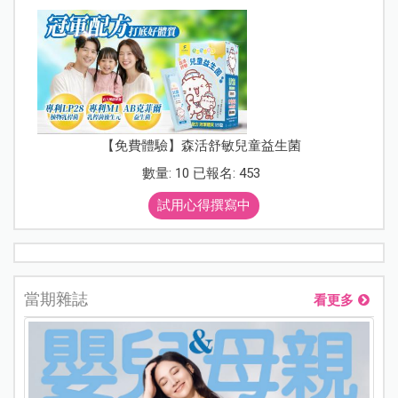
【免費體驗】森活舒敏兒童益生菌
數量: 10 已報名: 453
試用心得撰寫中
當期雜誌
看更多