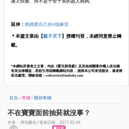
康又快樂、而不是十全十美的超人媽媽。
延伸：
媽媽愛自己的4個練習
＊本篇文章由【
親子天下
】授權刊登，未經同意禁止轉
載。
*本網站所發表之文章，均由《嬰兒與母親》及其他相關著作權人依法擁
有其法律權益，若欲引用或轉載網站內容， 請與本公司來信接洽，違者將
依法處理。聯絡信箱：
webservice@mababy.com
首頁
專欄
醫師專欄
不在寶寶面前抽菸就沒事？
作者： 阿包醫生 | 發表日期：2017-02-06
收藏