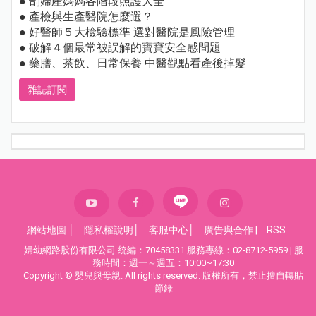
● 剖婦產媽媽各階段照護大全
● 產檢與生產醫院怎麼選？
● 好醫師５大檢驗標準 選對醫院是風險管理
● 破解４個最常被誤解的寶寶安全感問題
● 藥膳、茶飲、日常保養 中醫觀點看產後掉髮
雜誌訂閱
網站地圖
│
隱私權說明
│
客服中心
│
廣告與合作
|
RSS
婦幼網路股份有限公司 統編：70458331 服務專線：02-8712-5959 | 服
務時間：週一～週五：10:00~17:30
Copyright © 嬰兒與母親. All rights reserved. 版權所有，禁止擅自轉貼
節錄