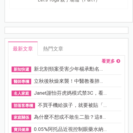
最新文章
熱門文章
看更多
新北割頸案受害少年楊承勳名...
新知快遞
立秋後秋燥來襲！中醫教養肺...
醫師專欄
Janet謝怡芬虎媽模式禁3C，看...
名人家庭
不買手機給孩子，就要被貼「...
部落客專欄
為什麼不想或不敢生二胎？這8...
家庭關係
0.05%阿托品近視控制眼藥水納...
寶貝健康