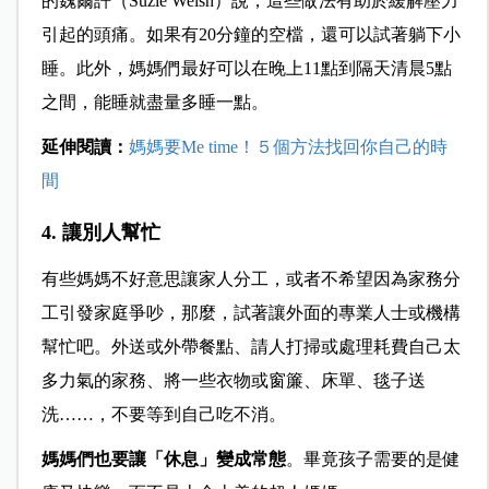
的魏爾許（Suzie Welsh）說，這些做法有助於緩解壓力
引起的頭痛。如果有20分鐘的空檔，還可以試著躺下小
睡。此外，媽媽們最好可以在晚上11點到隔天清晨5點
之間，能睡就盡量多睡一點。
延伸閱讀：
媽媽要Me time！５個方法找回你自己的時
間
4. 讓別人幫忙
有些媽媽不好意思讓家人分工，或者不希望因為家務分
工引發家庭爭吵，那麼，試著讓外面的專業人士或機構
幫忙吧。外送或外帶餐點、請人打掃或處理耗費自己太
多力氣的家務、將一些衣物或窗簾、床單、毯子送
洗……，不要等到自己吃不消。
媽媽們也要讓「休息」變成常態
。畢竟孩子需要的是健