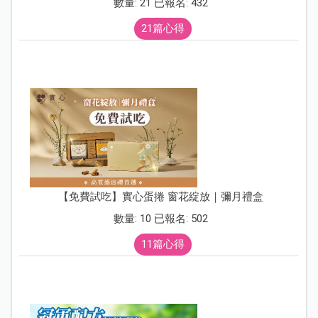
數量: 21 已報名: 432
21篇心得
【免費試吃】實心蛋捲 窗花綻放｜彌月禮盒
數量: 10 已報名: 502
11篇心得