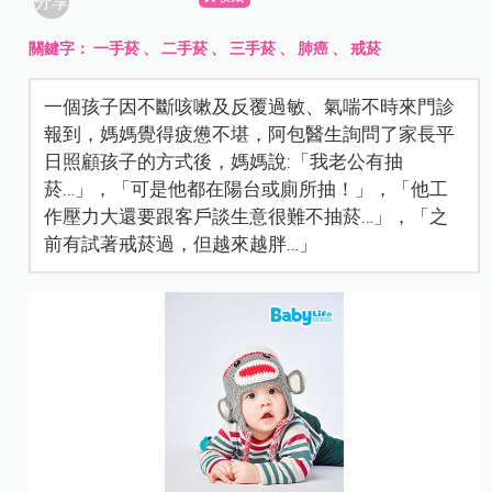
分享
關鍵字：
一手菸
、
二手菸
、
三手菸
、
肺癌
、
戒菸
一個孩子因不斷咳嗽及反覆過敏、氣喘不時來門診
報到，媽媽覺得疲憊不堪，阿包醫生詢問了家長平
日照顧孩子的方式後，媽媽說:「我老公有抽
菸…」，「可是他都在陽台或廁所抽！」，「他工
作壓力大還要跟客戶談生意很難不抽菸…」，「之
前有試著戒菸過，但越來越胖…」