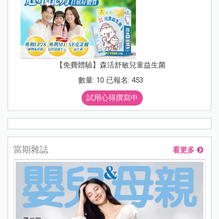
【免費體驗】森活舒敏兒童益生菌
數量: 10 已報名: 453
試用心得撰寫中
當期雜誌
看更多