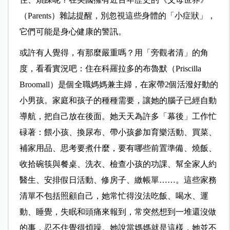
（Parents）雜誌提醒，別忽視這些身體的「小症狀」，
它們可能是身心健康的警訊。
或許有人覺得，有那麼嚴重嗎？用「旁觀者清」的角
度，看看實況吧：住在科羅拉多的布魯默（Priscilla
Broomall）是個全職媽媽兼主婦，在家帶2個活潑好動的
小男孩。家庭和孩子的種種需要，讓她的腦子已經自動
導航，把自己放在後面。她天天為許多「幕後」工作忙
碌著：餵小孩、換尿布、帶小孩參加育樂活動、買菜、
補家用品、思考要煮什麼，要有哪些前置準備、燒飯、
收拾碗筷與餐桌、洗衣、檢查小孩的功課、幫全家人約
醫生、安排假日活動、修房子、繳帳單……。這些家務
清單不包括照顧自己，她常忙得沒法吃飯、喝水、運
動、睡覺，失眠和頭痛來報到，常突然想到一堆還沒做
的事，忍不住覺得煩躁。她說當媽媽就是這樣，她並不