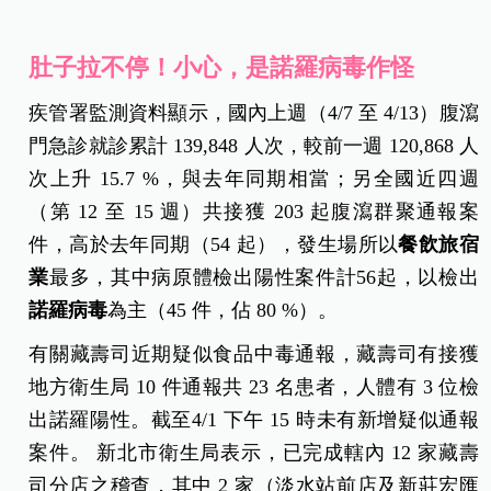
疾病管制署（下稱疾管署） 4/16 表示，近期國內腹
瀉就診人次上升，餐飲、旅宿業腹瀉群聚事件頻
傳，其中檢出病原以諾羅病毒為主。由於諾羅病毒
傳染力強，只需極少的病毒量便可傳播，故容易引
發群聚感染，提醒民眾務必留意手部衛生與飲食安
全，如有腹瀉情形，待症狀解除至少 48 小時以後再
恢復上班上學，以降低病毒傳播的風險。
肚子拉不停！小心，是諾羅病毒作怪
疾管署監測資料顯示，國內上週（4/7 至 4/13）腹瀉
門急診就診累計 139,848 人次，較前一週 120,868 人
次上升 15.7 %，與去年同期相當；另全國近四週
（第 12 至 15 週）共接獲 203 起腹瀉群聚通報案
件，高於去年同期（54 起），發生場所以
餐飲旅宿