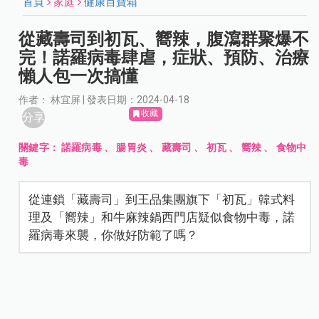
首頁
家庭
健康百寶箱
從藏壽司到初瓦、嚮辣，腹瀉群聚爆不
完！諾羅病毒肆虐，症狀、預防、治療
懶人包一次搞懂
作者： 林宜屏 | 發表日期：2024-04-18
收藏
分享
關鍵字：
諾羅病毒
、
腸胃炎
、
藏壽司
、
初瓦
、
嚮辣
、
食物中
毒
從連鎖「藏壽司」到王品集團旗下「初瓦」韓式料
理及「嚮辣」和牛麻辣鍋西門店疑似食物中毒，諾
羅病毒來襲，你做好防範了嗎？