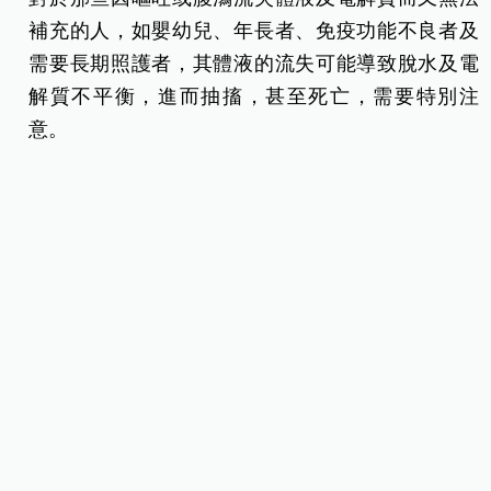
諾羅病毒的傳染力非常強，可藉由排泄物或嘔吐物
人傳人。有些人感染恢復後二星期內，其糞便內尚
有病毒，仍然具有感染力。諾羅病毒的感染經常在
每年的 11 月至 3 月間達到高峰。
所有的年齡層皆有可能遭受感染，常見於學校、醫
院、收容及安養等人口密集機構。大部分感染諾羅
病毒的人可以完全恢復，不會有長期後遺症，不過
對於那些因嘔吐或腹瀉流失體液及電解質而又無法
補充的人，如嬰幼兒、年長者、免疫功能不良者及
需要長期照護者，其體液的流失可能導致脫水及電
解質不平衡，進而抽搐，甚至死亡，需要特別注
意。
諾羅病毒發病以嘔吐為主，腹瀉為次