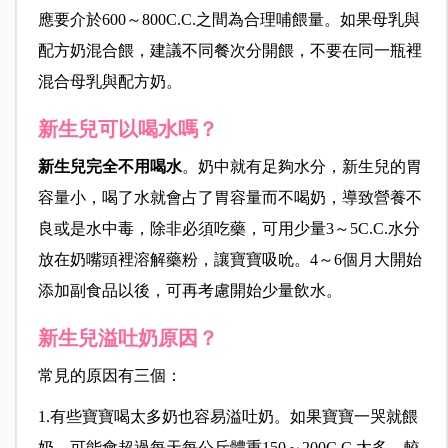
應要介於600～
800C
.C.之間為合理哺餵量。如果母乳與
配方奶混合餵，建議不同餐次分開餵，不要在同一瓶裡
混合母乳與配方奶。
新生兒可以喝水嗎？
新生兒完全不用喝水
。奶中就有足夠水分，新生兒的胃
容量小，喝了水就會占了胃容量而不喝奶，導致營養不
良或是水中毒，除非必須吃藥，可用少量3～
5C
.C.水分
放在奶嘴頭裡溶解藥粉，讓寶寶吸吮。4～6個月大開始
添加副食品以後，可再考慮開始少量飲水。
新生兒溢吐奶原因？
常見的原因有三個：
1.有些寶寶喝太多奶也容易溢吐奶。如果寶寶一哭就餵
奶，可能會超過每天每公斤體重150～
200C
.C.太多，較