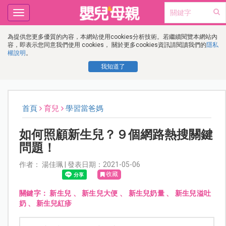
Toggle
navigation
為提供您更多優質的內容，本網站使用cookies分析技術。若繼續閱覽本網站內
容，即表示您同意我們使用 cookies， 關於更多cookies資訊請閱讀我們的
隱私
權說明
。
我知道了
首頁
育兒
學習當爸媽
如何照顧新生兒？９個網路熱搜關鍵
問題！
作者： 湯佳珮 | 發表日期：2021-05-06
收藏
關鍵字：
新生兒
、
新生兒大便
、
新生兒奶量
、
新生兒溢吐
奶
、
新生兒紅疹