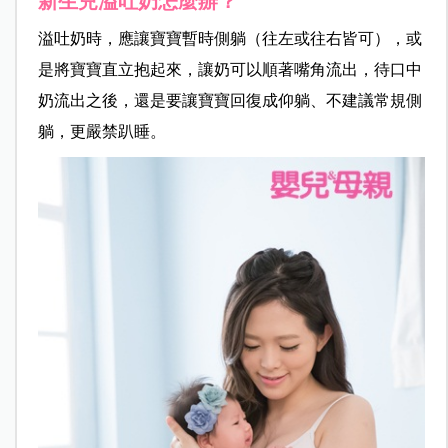
新生兒溢吐奶怎麼辦？
溢吐奶時，應讓寶寶暫時側躺（往左或往右皆可），或
是將寶寶直立抱起來，讓奶可以順著嘴角流出，待口中
奶流出之後，還是要讓寶寶回復成仰躺、不建議常規側
躺，更嚴禁趴睡。