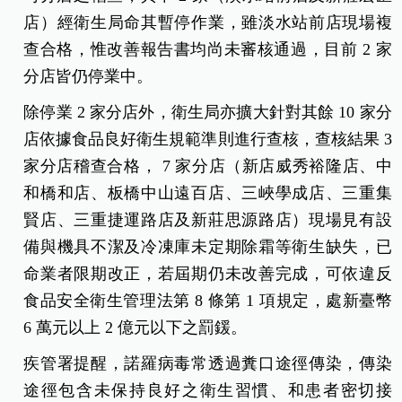
業
最多，其中病原體檢出陽性案件計56起，以檢出
諾羅病毒
為主（45 件，佔 80 %）。
有關藏壽司近期疑似食品中毒通報，藏壽司有接獲
地方衛生局 10 件通報共 23 名患者，人體有 3 位檢
出諾羅陽性。截至4/1 下午 15 時未有新增疑似通報
案件。 新北市衛生局表示，已完成轄內 12 家藏壽
司分店之稽查，其中 2 家（淡水站前店及新莊宏匯
店）經衛生局命其暫停作業，雖淡水站前店現場複
查合格，惟改善報告書均尚未審核通過，目前 2 家
分店皆仍停業中。
除停業 2 家分店外，衛生局亦擴大針對其餘 10 家分
店依據食品良好衛生規範準則進行查核，查核結果 3
家分店稽查合格， 7 家分店（新店威秀裕隆店、中
和橋和店、板橋中山遠百店、三峽學成店、三重集