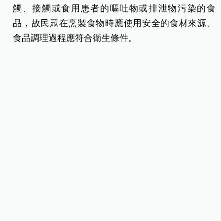
賢店、三重捷運路店及新莊思源路店）現場見有設
備與機具不潔及冷凍庫未定期除霜等衛生缺失，已
命業者限期改正，若屆期仍未改善完成，可依違反
食品安全衛生管理法第 8 條第 1 項規定，處新臺幣
6 萬元以上 2 億元以下之罰鍰。
疾管署提醒，諾羅病毒常透過糞口途徑傳染，傳染
途徑包含未保持良好之衛生習慣、和患者密切接
觸、接觸或食用患者的嘔吐物或排泄物污染的食
品，故民眾在烹製食物時應使用安全的食材來源、
食品調理過程應符合衛生條件。