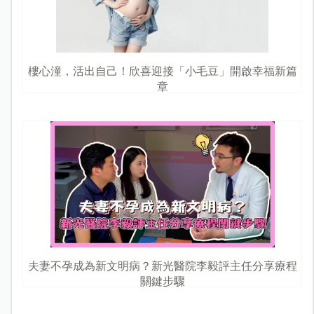
樓心潼，活出自己！欣喜迎接「小毛豆」開啟幸福新篇
章
夫妻不孕成為新文明病？新光醫院李毅評主任分享療程
關鍵步驟