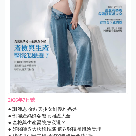
2026年7月號
● 謝沛恩 從甜美少女到優雅媽媽
● 剖婦產媽媽各階段照護大全
● 產檢與生產醫院怎麼選？
● 好醫師５大檢驗標準 選對醫院是風險管理
● 破解４個最常被誤解的寶寶安全感問題