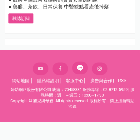
● 藥膳、茶飲、日常保養 中醫觀點看產後掉髮
雜誌訂閱
網站地圖
│
隱私權說明
│
客服中心
│
廣告與合作
|
RSS
婦幼網路股份有限公司 統編：70458331 服務專線：02-8712-5959 | 服
務時間：週一～週五：10:00~17:30
Copyright © 嬰兒與母親. All rights reserved. 版權所有，禁止擅自轉貼
節錄