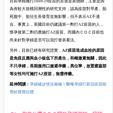
目前孕婦施打coivd-19疫苗的首選是莫德納，主要是因
為有較大規模回溯性的研究支持，認為疫苗對早產、胎
死腹中、胎兒生長發育並無影響，但不表示AZ不適
合。事實上，英國目前仍建議第一劑打AZ疫苗的人，
懷孕後第二劑仍應施打AZ疫苗。而國內ＣＤＣ目前也
尚未針對孕婦是否可以混打發表看法。
另外，目前已經有研究證實，
AZ疫苗造成血栓的原因
是免疫反應與血小板低下所產生，和雌激素無關，因此
不只孕婦，長期服用口服避孕藥，異位寧，放置蜜蕊那
等女性均可施打AZ疫苗，無需停藥。
延伸閱讀：
孕婦確診情況兩極！醫曝孕婦打新冠疫苗能
帶給寶寶抗體