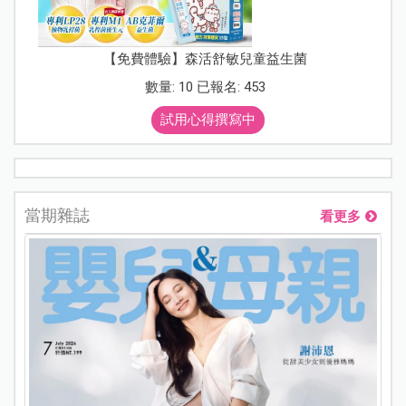
【免費體驗】森活舒敏兒童益生菌
數量: 10 已報名: 453
試用心得撰寫中
當期雜誌
看更多