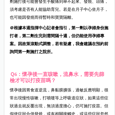
劑施打後可能會發生手酸痛到舉不起來、發燒、頭痛，
須考慮是否有人能協助育兒。若是在月子中心坐月子，
也可能因發燒而得暫時和寶寶隔離。
＠根據本週指揮中心記者會指引，第一劑以孕婦身份施
打者，第二劑生完則需間隔十週，但仍能使用孕婦專
案。因政策滾動式調整，若有疑慮，我會建議在預約前
詢問第一劑施打之院所。
Ｑ6：懷孕後一直咳嗽，流鼻水，需要先篩
檢才可以打疫苗嗎？
懷孕後因胃食道逆流，鼻黏膜擴張，過敏反應明顯，很
常出現慢性咳嗽，打噴嚏等上呼吸道症狀，如果這些症
狀過去就反覆出現，無須過度擔心，仍可施打疫苗。但
假使症狀合併發燒，或有相關接觸史，或這些症狀忽然