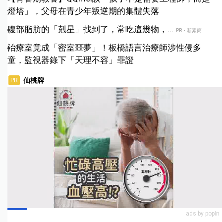
燈塔」，父母在青少年叛逆期的集體失落
腹部脂肪的「剋星」找到了，常吃這幾物，...
PR・新素簡
治療室竟成「密室噩夢」！板橋語言治療師涉性侵多
童，監視器錄下「天理不容」罪證
仙桃牌
PR
ads by popIn