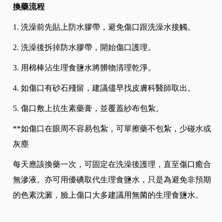
換藥流程
1. 洗澡前先貼上防水膠帶，避免傷口跟洗澡水接觸。
2. 洗澡後拆掉防水膠帶，開始傷口護理。
3. 用棉棒沾生理食鹽水將髒物清理乾淨。
4. 如傷口有砂石殘留，建議儘早找皮膚科醫師取出。
5. 傷口敷上抗生素藥膏，並覆蓋紗布包紮。
**如傷口在眼周不容易包紮，可單擦藥不包紮，少碰水或
灰塵
每天應該換藥一次，可固定在洗澡後護理，直至傷口癒合
無滲液。亦可用優碘取代生理食鹽水，只是為避免非預期
的色素沈澱，臉上傷口大多建議用無菌的生理食鹽水。