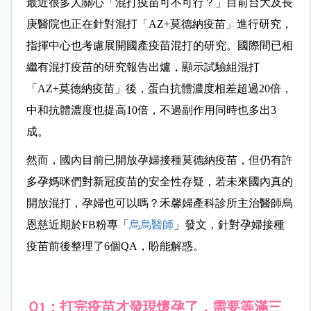
最近很多人關心「混打疫苗可不可行？」目前台大及長
庚醫院也正在針對混打「AZ+莫德納疫苗」進行研究，
指揮中心也考慮展開國產疫苗混打的研究。國際間已相
繼有混打疫苗的研究報告出爐，顯示試驗組混打
「AZ+莫德納疫苗」後，蛋白抗體濃度相差超過20倍，
中和抗體濃度也提高10倍，不過副作用同時也多出3
成。
然而，國內目前已開放孕婦接種莫德納疫苗，但仍有許
多孕媽咪們對新冠疫苗的安全性存疑，若未來國內真的
開放混打，孕婦也可以嗎？禾馨婦產科診所主治醫師烏
恩慈近期於FB粉專「
烏烏醫師
」發文，針對孕婦接種
疫苗前後整理了6個QA，盼能解惑。
Ｑ1：打完疫苗才發現懷孕了，需要等滿三