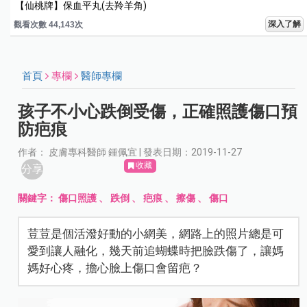
【仙桃牌】保血平丸(去羚羊角)
深入了解
觀看次數 44,149次
首頁
專欄
醫師專欄
孩子不小心跌倒受傷，正確照護傷口預
防疤痕
作者： 皮膚專科醫師 鍾佩宜 | 發表日期：2019-11-27
收藏
分享
關鍵字：
傷口照護
、
跌倒
、
疤痕
、
擦傷
、
傷口
荳荳是個活潑好動的小網美，網路上的照片總是可
愛到讓人融化，幾天前追蝴蝶時把臉跌傷了，讓媽
媽好心疼，擔心臉上傷口會留疤？