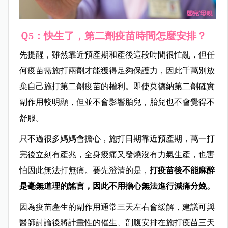
Ｑ5：快生了，第二劑疫苗時間怎麼安排？
先提醒，雖然靠近預產期和產後這段時間很忙亂，但任
何疫苗需施打兩劑才能獲得足夠保護力，因此千萬別放
棄自己施打第二劑疫苗的權利。即使莫德納第二劑確實
副作用較明顯，但並不會影響胎兒，胎兒也不會覺得不
舒服。
只不過很多媽媽會擔心，施打日期靠近預產期，萬一打
完後立刻有產兆，全身痠痛又發燒沒有力氣生產，也害
怕因此無法打無痛。要先澄清的是，
打疫苗後不能麻醉
是毫無道理的謠言，因此不用擔心無法進行減痛分娩。
因為疫苗產生的副作用通常三天左右會緩解，建議可與
醫師討論後將計畫性的催生、剖腹安排在施打疫苗三天