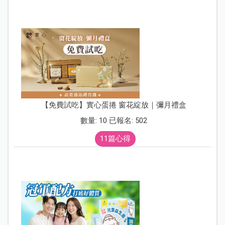
【免費試吃】實心蛋捲 窗花綻放｜彌月禮盒
數量: 10 已報名: 502
11篇心得