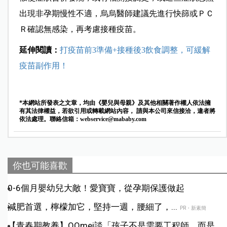
出現非孕期慢性不適，烏烏醫師建議先進行快篩或ＰＣ
Ｒ確認無感染，再考慮接種疫苗。
延伸閱讀：
打疫苗前3準備+接種後3飲食調整，可緩解
疫苗副作用！
*本網站所發表之文章，均由《嬰兒與母親》及其他相關著作權人依法擁
有其法律權益，若欲引用或轉載網站內容， 請與本公司來信接洽，違者將
依法處理。聯絡信箱：
webservice@mababy.com
你也可能喜歡
0-6個月嬰幼兒大敵！愛寶寶，從孕期保護做起
減肥首選，檸檬加它，堅持一週，腰細了，...
PR・新素簡
【青春期教養】QQmei談「孩子不是需要工程師，而是