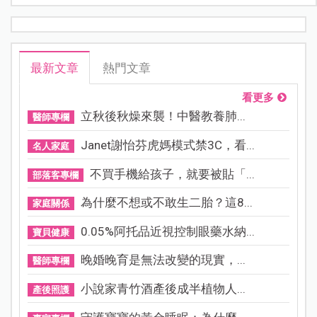
最新文章
熱門文章
看更多
立秋後秋燥來襲！中醫教養肺...
醫師專欄
Janet謝怡芬虎媽模式禁3C，看...
名人家庭
不買手機給孩子，就要被貼「...
部落客專欄
為什麼不想或不敢生二胎？這8...
家庭關係
0.05%阿托品近視控制眼藥水納...
寶貝健康
晚婚晚育是無法改變的現實，...
醫師專欄
小說家青竹酒產後成半植物人...
產後照護