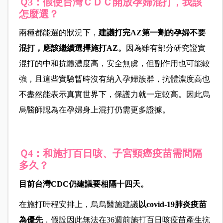
Ｑ3：假使台灣ＣＤＣ開放孕婦混打，我該
怎麼選？
兩種都能選的狀況下，
建議打完AZ第一劑的孕婦不要
混打，應該繼續選擇施打AZ。
因為雖有部分研究證實
混打的中和抗體濃度高，安全無虞，但副作用也可能較
強，且這些實驗暫時沒有納入孕婦族群，抗體濃度高也
不盡然能表示真實世界下，保護力就一定較高。因此烏
烏醫師認為在孕婦身上混打仍需更多證據。
Ｑ4：和施打百日咳、子宮頸癌疫苗需間隔
多久？
目前台灣CDC仍建議要相隔十四天。
在施打時程安排上，烏烏醫施建議
以covid-19肺炎疫苗
為優先
，假設因此無法在36週前施打百日咳疫苗產生抗