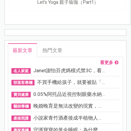
Let's Yoga 親子瑜珈（Part1）
最新文章
熱門文章
看更多
Janet謝怡芬虎媽模式禁3C，看...
名人家庭
不買手機給孩子，就要被貼「...
部落客專欄
0.05%阿托品近視控制眼藥水納...
寶貝健康
晚婚晚育是無法改變的現實，...
醫師專欄
小說家青竹酒產後成半植物人...
產後照護
守護寶寶的黃金睡眠：為什麼...
專家專欄