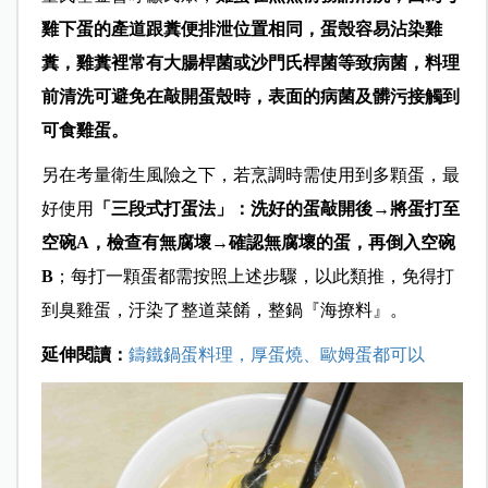
雞下蛋的產道跟糞便排泄位置相同，蛋殼容易沾染雞
糞，雞糞裡常有大腸桿菌或沙門氏桿菌等致病菌，料理
前清洗可避免在敲開蛋殼時，表面的病菌及髒污接觸到
可食雞蛋。
另在考量衛生風險之下，若烹調時需使用到多顆蛋，最
好使用
「三段式打蛋法」：洗好的蛋敲開後→將蛋打至
空碗
A
，檢查有無腐壞→確認無腐壞的蛋，再倒入空碗
B
；每打一顆蛋都需按照上述步驟，以此類推，免得打
到臭雞蛋，汙染了整道菜餚，整鍋『海撩料』。
延伸閱讀：
鑄鐵鍋蛋料理，厚蛋燒、歐姆蛋都可以