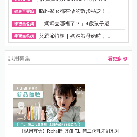
腦科學家都在做的散步秘訣！...
健康百寶箱
「媽媽去哪裡了？」4歲孩子還...
學習當爸媽
父親節特輯｜媽媽餵母奶時，...
學習當爸媽
試用募集
看更多
【試用募集】Richell利其爾 T.L.I第二代乳牙刷系列