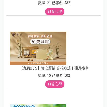
數量: 21 已報名: 432
21篇心得
【免費試吃】實心蛋捲 窗花綻放｜彌月禮盒
數量: 10 已報名: 502
11篇心得