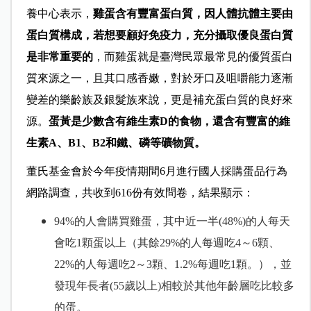
養中心表示，
雞蛋含有豐富蛋白質，因人體抗體主要由
蛋白質構成，若想要顧好免疫力，充分攝取優良蛋白質
是非常重要的
，而雞蛋就是臺灣民眾最常見的優質蛋白
質來源之一，且其口感香嫩，對於牙口及咀嚼能力逐漸
變差的樂齡族及銀髮族來說，更是補充蛋白質的良好來
源。
蛋黃是少數含有維生素
D
的食物，還含有豐富的維
生素
A
、
B1
、
B2
和鐵、磷等礦物質。
董氏基金會於今年疫情期間
6
月進行國人採購蛋品行為
網路調查，共收到
616
份有效問卷，結果顯示：
94%
的人會購買雞蛋，其中近一半
(48%)
的人每天
會吃
1
顆蛋以上（其餘
29%
的人每週吃
4～6
顆、
22%
的人每週吃
2～3
顆、
1.2%
每週吃
1
顆。
），並
發現年長者
(55
歲以上
)
相較於其他年齡層吃比較多
的蛋。