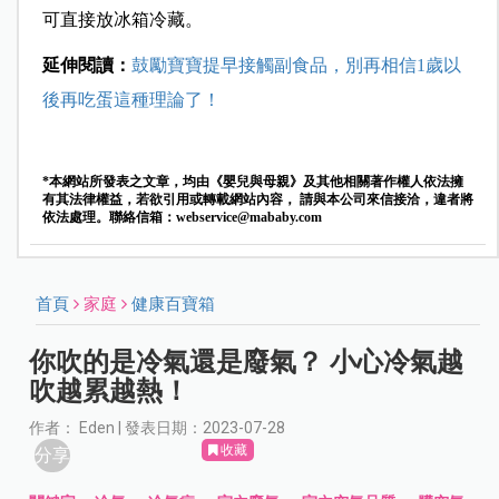
可直接放冰箱冷藏。
延伸閱讀：
鼓勵寶寶提早接觸副食品，別再相信1歲以
後再吃蛋這種理論了！
*本網站所發表之文章，均由《嬰兒與母親》及其他相關著作權人依法擁
有其法律權益，若欲引用或轉載網站內容， 請與本公司來信接洽，違者將
依法處理。聯絡信箱：
webservice@mababy.com
首頁
家庭
健康百寶箱
你吹的是冷氣還是廢氣？ 小心冷氣越
吹越累越熱！
作者： Eden | 發表日期：2023-07-28
收藏
分享