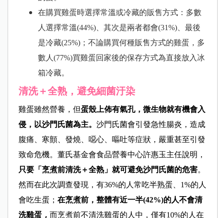
在購買雞蛋時選擇常溫或冷藏的販售方式：多數
人選擇常溫
(44%)
、其次是兩者都會
(31%)
、最後
是冷藏
(25%)
；不論購買何種販售方式的雞蛋，多
數人
(77%)
買雞蛋回家後的保存方式為直接放入冰
箱冷藏。
清洗＋全熟，避免細菌汙染
雞蛋雖然營養，但
蛋殼上佈有氣孔，微生物就有機會入
侵，以沙門氏菌為主。
沙門氏菌會引發急性腸炎，造成
腹痛、寒顫、發燒、噁心、嘔吐等症狀，嚴重甚至引發
致命危機。董氏基金會食品營養中心許惠玉主任說明，
只要「烹煮前清洗＋全熟」就可避免沙門氏菌的危害
。
然而在此次調查發現，有
36%
的人常吃半熟蛋、
1%
的人
會吃生蛋；
在烹煮前，
整體有近一半
(42%)
的人不會清
洗雞蛋
，
而
烹煮前不清洗雞蛋的人中，僅有
10%
的人在