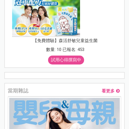
【免費體驗】森活舒敏兒童益生菌
數量: 10 已報名: 453
試用心得撰寫中
當期雜誌
看更多