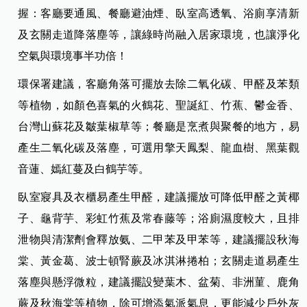
握：客廳要通風、餐廳避油煙、臥室高透氧、浴廁享清新
及玄關走道降落塵等，讓綠時尚融入居家環境，也讓淨化
空氣與環境事半功倍！
環保署建議，客廳角落可擺放去除二氧化碳、甲醛及苯類
等植物，如顏色喜氣的火鶴花、聖誕紅、竹蕉、鬱金香、
台灣山蘇花及皺葉椒草等；餐廳是烹煮與聚餐的地方，易
產生二氧化碳及落塵，可選用擎天鳳梨、龍血樹、黑葉觀
音蓮、嫣紅蔓及白鶴芋等。
臥室寢具及衣櫃易產生甲醛，建議擺放可降低甲醛之黃椰
子、龜背芋、彩虹竹蕉及常春藤等；浴廁濕度較大，且排
泄物與清潔劑會釋放氨、二甲苯及甲苯等，建議擺設秋海
棠、黃金葛、波士頓腎蕨及冰淇淋捲柏；玄關走道易產生
落塵與懸浮微粒，建議擺設變葉木、盆菊、非洲菫、鹿角
蕨及秋海棠等植物，除可增添氣派氣息，更能減少戶外灰