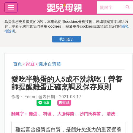
Toggle
navigation
為提供您更多優質的內容，本網站使用cookies分析技術。若繼續閱覽本網站內
容，即表示您同意我們使用 cookies， 關於更多cookies資訊請閱讀我們的
隱私
權說明
。
我知道了
首頁
家庭
健康百寶箱
愛吃半熟蛋的人5成不洗就吃！營養
師提醒雞蛋正確烹調及保存原則
作者： Editor | 發表日期：2021-08-17
收藏
關鍵字：
雞蛋
、
料理
、
大腸桿菌
、
沙門氏桿菌
、
清洗
雞蛋富含優質蛋白質，是顧好免疫力的重要營養