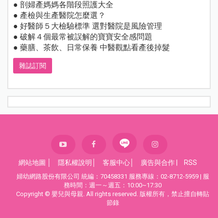
● 剖婦產媽媽各階段照護大全
● 產檢與生產醫院怎麼選？
● 好醫師５大檢驗標準 選對醫院是風險管理
● 破解４個最常被誤解的寶寶安全感問題
● 藥膳、茶飲、日常保養 中醫觀點看產後掉髮
雜誌訂閱
網站地圖
│
隱私權說明
│
客服中心
│
廣告與合作
|
RSS
婦幼網路股份有限公司 統編：70458331 服務專線：02-8712-5959 | 服
務時間：週一～週五：10:00~17:30
Copyright © 嬰兒與母親. All rights reserved. 版權所有，禁止擅自轉貼
節錄