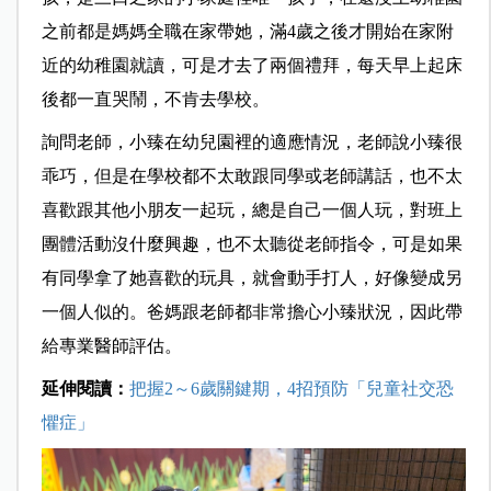
之前都是媽媽全職在家帶她，滿
4
歲之後才開始在家附
近的幼稚園就讀，可是才去了兩個禮拜，每天早上起床
後都一直哭鬧，不肯去學校。
詢問老師，小臻在幼兒園裡的適應情況，老師說小臻很
乖巧，但是在學校都不太敢跟同學或老師講話，也不太
喜歡跟其他小朋友一起玩，總是自己一個人玩，對班上
團體活動沒什麼興趣，也不太聽從老師指令，可是如果
有同學拿了她喜歡的玩具，就會動手打人，好像變成另
一個人似的。爸媽跟老師都非常擔心小臻狀況，因此帶
給專業醫師評估。
延伸閱讀
：
把握2～6歲關鍵期，4招預防「兒童社交恐
懼症」