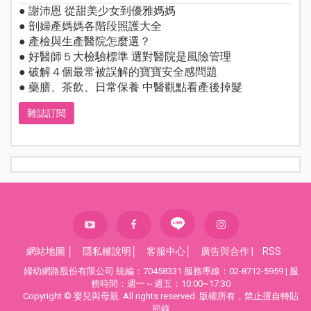
● 謝沛恩 從甜美少女到優雅媽媽
● 剖婦產媽媽各階段照護大全
● 產檢與生產醫院怎麼選？
● 好醫師５大檢驗標準 選對醫院是風險管理
● 破解４個最常被誤解的寶寶安全感問題
● 藥膳、茶飲、日常保養 中醫觀點看產後掉髮
雜誌訂閱
網站地圖
│
隱私權說明
│
客服中心
│
廣告與合作
|
RSS
婦幼網路股份有限公司 統編：70458331 服務專線：02-8712-5959 | 服
務時間：週一～週五：10:00~17:30
Copyright © 嬰兒與母親. All rights reserved. 版權所有，禁止擅自轉貼
節錄