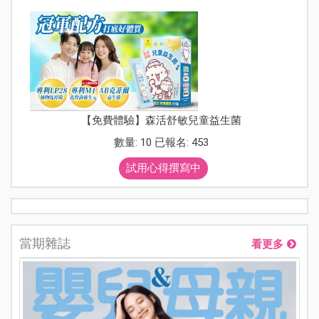
【免費體驗】森活舒敏兒童益生菌
數量: 10 已報名: 453
試用心得撰寫中
當期雜誌
看更多