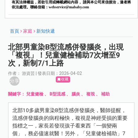
有其法律權益，若欲引用或轉載網站內容， 請與本公司來信接洽，違者將
依法處理。聯絡信箱：
webservice@mababy.com
首頁
家庭
新知快遞
北部男童染B型流感併發腦炎，出現
「複視」！兒童健檢補助7次增至9
次，新制7/1上路
作者： 游資芸 | 發表日期：2026-04-02
收藏
分享
關鍵字：
兒童健檢
、
B型流感
、
腦炎
、
複視
、
補助
北部10多歲男童染B型流感併發腦炎，醫師提醒，
流感併發腦炎的病程極快，複視是神經受損的重要
指標之一，家長若發現孩子看東西「一個變兩
個」，務必儘速就醫！另外，「兒童健檢補助」7