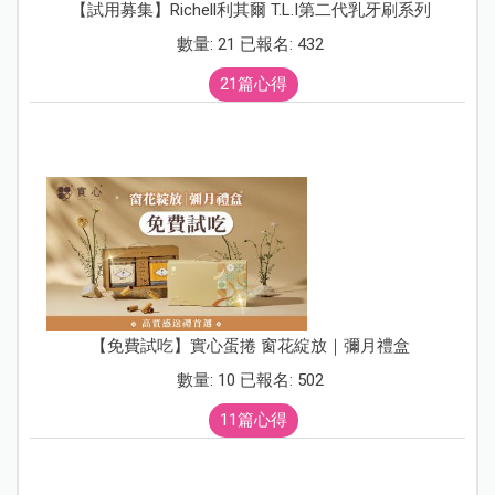
【試用募集】Richell利其爾 T.L.I第二代乳牙刷系列
數量: 21 已報名: 432
21篇心得
【免費試吃】實心蛋捲 窗花綻放｜彌月禮盒
數量: 10 已報名: 502
11篇心得