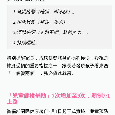
1.意識改變（嗜睡、叫不醒）。
2.視覺異常（複視、畏光）。
3.運動失調（走路不穩、肢體無力）。
4.持續嘔吐。
特別提醒家長，流感併發腦炎的病程極快，複視是
神經受損的重要指標之一，家長若發現孩子看東西
「一個變兩個」，務必儘速就醫。
「兒童健檢補助」7次增加至9次，新制7/1
上路
衛福部國民健康署自7月1日起正式實施「兒童預防