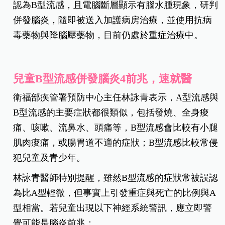
認為B型流感，且電腦斷層顯示有腦水腫現象，研判
併發腦炎，隨即被送入加護病房治療，並使用抗病
毒藥物與降腦壓藥物，目前仍處於重症治療中。
兒童B型流感併發腦炎4前兆，速就醫
衛福部疾管署預防中心主任林詠青表示，A型流感與
B型流感的主要症狀都很類似，包括發燒、全身痠
痛、咳嗽、流鼻水、頭痛等，B型流感會比較有小腿
肌肉痠痛，或腸胃道不適的症狀；B型流感比較常侵
犯兒童及青少年。
林詠青醫師特別提醒，雖然B型流感的症狀常被誤認
為比A型輕微，但事實上引發重症與死亡的比例與A
型相當。若兒童出現以下神經系統警訊，應立即警
覺可能是腦炎前兆：