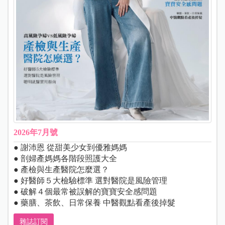
2026年7月號
● 謝沛恩 從甜美少女到優雅媽媽
● 剖婦產媽媽各階段照護大全
● 產檢與生產醫院怎麼選？
● 好醫師５大檢驗標準 選對醫院是風險管理
● 破解４個最常被誤解的寶寶安全感問題
● 藥膳、茶飲、日常保養 中醫觀點看產後掉髮
雜誌訂閱