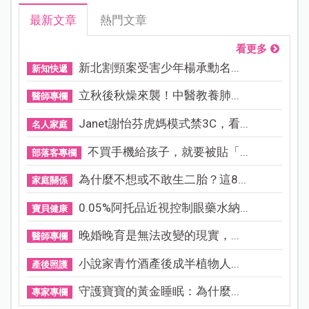
最新文章
熱門文章
看更多
新北割頸案受害少年楊承勳名...
新知快遞
立秋後秋燥來襲！中醫教養肺...
醫師專欄
Janet謝怡芬虎媽模式禁3C，看...
名人家庭
不買手機給孩子，就要被貼「...
部落客專欄
為什麼不想或不敢生二胎？這8...
家庭關係
0.05%阿托品近視控制眼藥水納...
寶貝健康
晚婚晚育是無法改變的現實，...
醫師專欄
小說家青竹酒產後成半植物人...
產後照護
守護寶寶的黃金睡眠：為什麼...
專家專欄