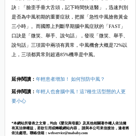
訣：「臉歪手垂大舌頭，記下時間快送醫」，迅速判別
是否為
中風初期的重要症狀，把握「急性中風搶救黃金
三
小時」
。而
國際上判斷早期腦中風症狀的「FAST」
口訣是「微笑、舉手、說句話」，發現「微笑、舉手、
說句話」三項當中兩項有異常，中風機會大概是72%以
上，三項都異常則超過85%機率是中風。
延伸閱讀：
年輕患者增加！ 如何預防中風？
延伸閱讀：
年輕人也會腦中風！這7種生活型態的人更
要小心
*本網站所發表之文章，均由《嬰兒與母親》及其他相關著作權人依法擁
有其法律權益，若欲引用或轉載網站內容， 請與本公司來信接洽，違者將
依法處理。聯絡信箱：
webservice@mababy.com