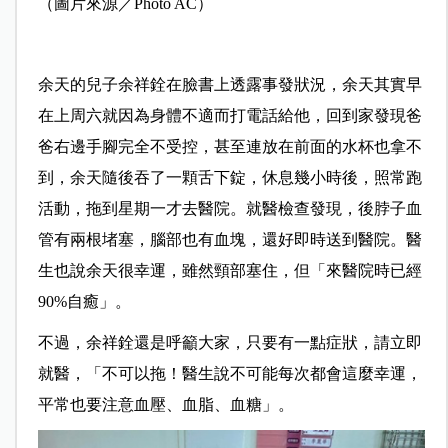
（圖片來源／Photo AC）
余天的兒子余祥銓在臉書上透露事發狀況，余天其實早
在上周六就因為身體不適而打電話給他，回到家發現爸
爸右邊手腳完全不受控，甚至連放在前面的水杯也拿不
到，余天隨後吞了一顆舌下錠，休息幾小時後，照常跑
活動，拖到星期一才去醫院。就醫檢查發現，後脖子血
管有兩根堵塞，腦部也有血塊，還好即時送到醫院。醫
生也說余天很幸運，雖然頸部塞住，但「來醫院時已經
90%自癒」。
不過，余祥銓還是呼籲大家，只要有一點症狀，請立即
就醫，「不可以拖！醫生說不可能每次都會這麼幸運，
平常也要注意血壓、血脂、血糖」。