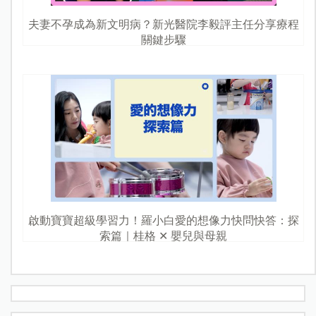
夫妻不孕成為新文明病？新光醫院李毅評主任分享療程
關鍵步驟
啟動寶寶超級學習力！羅小白愛的想像力快問快答：探
索篇｜桂格 ✕ 嬰兒與母親