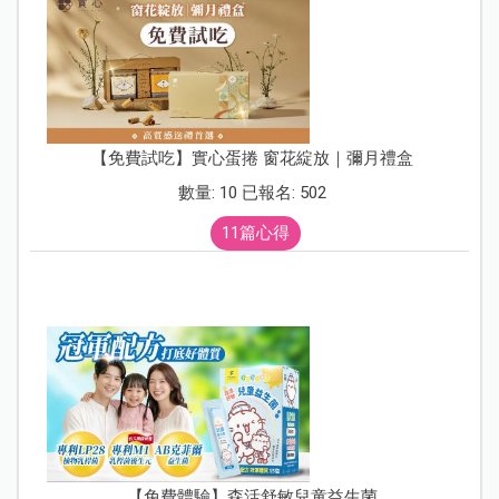
【免費試吃】實心蛋捲 窗花綻放｜彌月禮盒
數量: 10 已報名: 502
11篇心得
【免費體驗】森活舒敏兒童益生菌