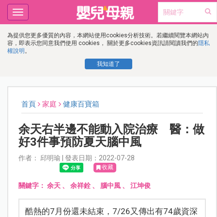
Toggle
navigation
為提供您更多優質的內容，本網站使用cookies分析技術。若繼續閱覽本網站內
容，即表示您同意我們使用 cookies， 關於更多cookies資訊請閱讀我們的
隱私
權說明
。
我知道了
首頁
家庭
健康百寶箱
余天右半邊不能動入院治療 醫：做
好3件事預防夏天腦中風
作者： 邱明瑜 | 發表日期：2022-07-28
收藏
關鍵字：
余天
、
余祥銓
、
腦中風
、
江坤俊
酷熱的7月份還未結束，7/26又傳出有74歲資深