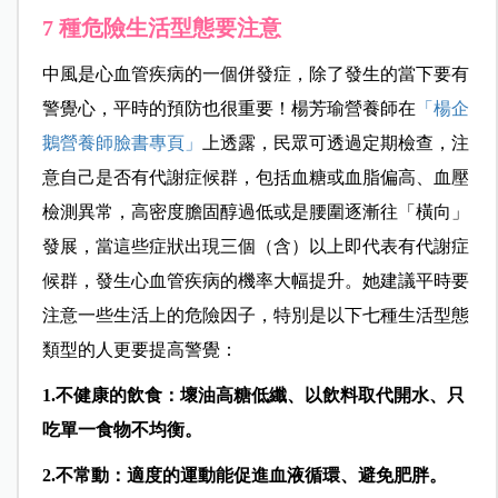
7 種危險生活型態要注意
中風是心血管疾病的一個併發症，除了發生的當下要有
警覺心，平時的預防也很重要！楊芳瑜營養師在
「楊企
鵝營養師臉書專頁」
上透露，民眾可透過定期檢查，注
意自己是否有代謝症候群，包括血糖或血脂偏高、血壓
檢測異常，高密度膽固醇過低或是腰圍逐漸往「橫向」
發展，當這些症狀出現三個（含）以上即代表有代謝症
候群，發生心血管疾病的機率大幅提升。她建議
平時要
注意一些生活上的危險因子，特別是以下七種生活型態
類型的人更要提高警覺：
1.
不健康的飲食：壞油高糖低纖、以飲料取代開水、只
吃單一食物不均衡
。
2.
不常動：適度的運動能促進血液循環、避免肥胖
。