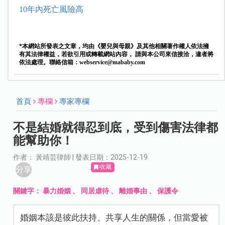
10年內死亡風險高
*本網站所發表之文章，均由《嬰兒與母親》及其他相關著作權人依法擁
有其法律權益，若欲引用或轉載網站內容， 請與本公司來信接洽，違者將
依法處理。聯絡信箱：
webservice@mababy.com
首頁
專欄
專家專欄
不是結婚就得忍到底，受到傷害法律都
能幫助你！
作者： 黃靖芸律師 | 發表日期：2025-12-19
收藏
分享
關鍵字：
暴力婚姻
、
同居虐待
、
離婚事由
、
保護令
婚姻本該是彼此扶持、共享人生的關係，但當愛被