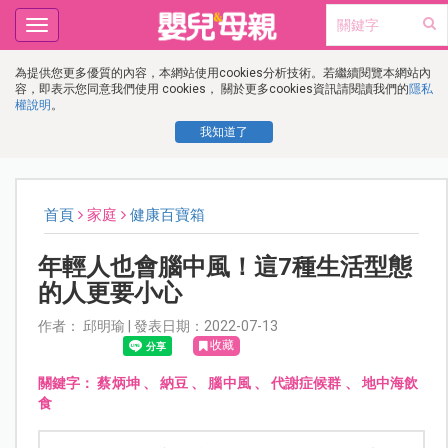
Toggle
navigation
為提供您更多優質的內容，本網站使用cookies分析技術。若繼續閱覽本網站內
容，即表示您同意我們使用 cookies， 關於更多cookies資訊請閱讀我們的
隱私
權說明
。
我知道了
首頁
家庭
健康百寶箱
年輕人也會腦中風！這7種生活型態
的人更要小心
作者： 邱明瑜 | 發表日期：2022-07-13
收藏
關鍵字：
蔡炳坤
、
納豆
、
腦中風
、
代謝症候群
、
地中海飲
食