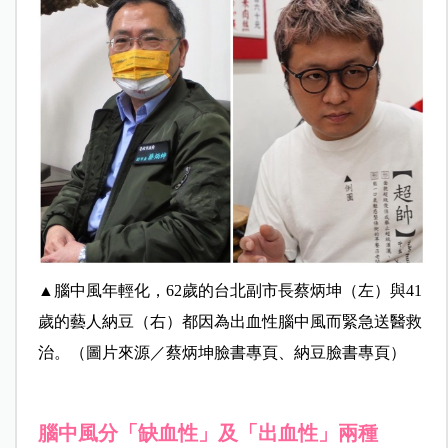
▲腦中風年輕化，62歲的台北副市長蔡炳坤（左）與41
歲的藝人納豆（右）都因為出血性腦中風而緊急送醫救
治。
（圖片來源／蔡炳坤臉書專頁、納豆臉書專頁）
腦中風分「缺血性」及「出血性」兩種