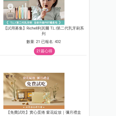
【試用募集】Richell利其爾 T.L.I第二代乳牙刷系
列
數量: 21 已報名: 432
21篇心得
【免費試吃】實心蛋捲 窗花綻放｜彌月禮盒