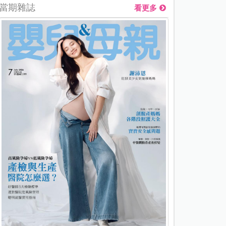
當期雜誌
看更多