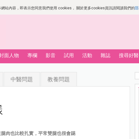
站內容，即表示您同意我們使用 cookies， 關於更多cookies資訊請閱讀我們的
隱
封面人物
專欄
影音
試用
活動
雜誌
搜尋好醫
中醫問題
教養問題
樣
左腿肉也比較扎實，平常雙腿也很會踢