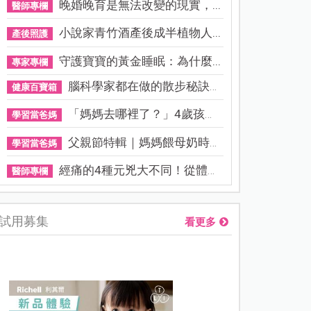
晚婚晚育是無法改變的現實，...
醫師專欄
小說家青竹酒產後成半植物人...
產後照護
守護寶寶的黃金睡眠：為什麼...
專家專欄
腦科學家都在做的散步秘訣！...
健康百寶箱
「媽媽去哪裡了？」4歲孩子還...
學習當爸媽
父親節特輯｜媽媽餵母奶時，...
學習當爸媽
經痛的4種元兇大不同！從體質...
醫師專欄
試用募集
看更多