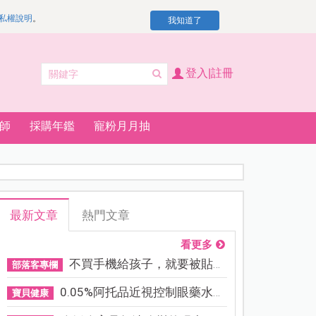
私權說明
。
我知道了
登入|註冊
師
採購年鑑
寵粉月月抽
最新文章
熱門文章
看更多
不買手機給孩子，就要被貼「...
部落客專欄
0.05%阿托品近視控制眼藥水納...
寶貝健康