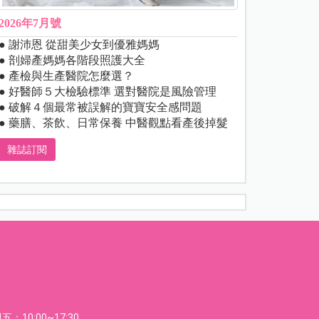
2026年7月號
● 謝沛恩 從甜美少女到優雅媽媽
● 剖婦產媽媽各階段照護大全
● 產檢與生產醫院怎麼選？
● 好醫師５大檢驗標準 選對醫院是風險管理
● 破解４個最常被誤解的寶寶安全感問題
● 藥膳、茶飲、日常保養 中醫觀點看產後掉髮
雜誌訂閱
：10:00~17:30