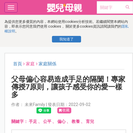
Toggle
navigation
為提供您更多優質的內容，本網站使用cookies分析技術。若繼續閱覽本網站內
容，即表示您同意我們使用 cookies， 關於更多cookies資訊請閱讀我們的
隱私
權說明
。
我知道了
首頁
家庭
家庭關係
父母偏心容易造成手足的隔閡！專家
傳授7原則，讓孩子感受你的愛一樣
多
作者： 未來Family | 發表日期：2022-09-02
收藏
關鍵字：
手足
、
公平
、
偏心
、
教養
、
育兒