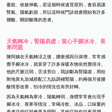
蓄銳、收斂神氣，若這個時候違背原則，會容易讓
腎氣、陽氣虧損，所以這時候門診就會開始有許多
腰酸、關節酸痛的患者。
天氣轉冷，腎陽易虛：當心手腳冰冷、畏
寒問題
陳阿姨在天氣轉涼之後，腰痠感與日俱增，常常感
覺手腳冰冷，就算穿了許多保暖衣物依然覺得冷。
他的尺脈沉弱，舌淡苔白，我診斷為腎陽虛，用桂
附地黃丸加減搭配三九貼調補腎陽，約兩個月後腰
酸情形改善，怕冷的情況也有所好轉。
因為天氣轉為寒冷，陽氣轉弱，身體常常會出現手
腳冰冷、畏寒等情況，常喝冷飲、冰品，口味重的
患者這些症狀會更為明顯，其他症狀包括夜尿增