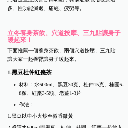
多、性功能減退、痛經、疲勞等。
立冬養身茶飲、穴道按摩、三九貼讓身子
暖起來！
下面推薦一個養身茶飲、兩個穴道按壓、三九貼，
讓大家一起養腎讓身子暖起來。
1.黑豆杜仲紅棗茶
材料：水600ml、黑豆30克、杜仲15克、桂圓6-
8顆、紅棗3-5顆、老薑1-3片
作法：
1.黑豆以中小火炒至微香微黃
2.將清水600ml與黑豆、杜仲、桂圓、紅棗一起放入