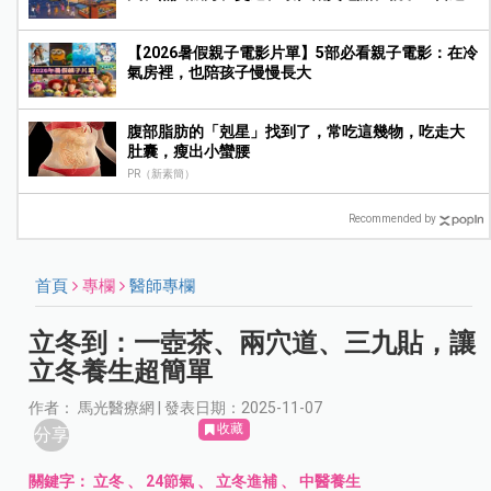
玩法一次收藏
【2026暑假親子電影片單】5部必看親子電影：在冷
氣房裡，也陪孩子慢慢長大
腹部脂肪的「剋星」找到了，常吃這幾物，吃走大
肚囊，瘦出小蠻腰
PR（新素簡）
Recommended by
首頁
專欄
醫師專欄
立冬到：一壺茶、兩穴道、三九貼，讓
立冬養生超簡單
作者： 馬光醫療網 | 發表日期：2025-11-07
收藏
分享
關鍵字：
立冬
、
24節氣
、
立冬進補
、
中醫養生