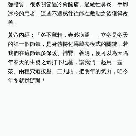
強體質。很多關節遇冷會酸痛、過敏性鼻炎、手腳
冰冷的患者，這些不適感往往能在敷貼之後獲得改
善。
黃帝內經：「冬不藏精，春必病溫」，立冬是冬天
的第一個節氣，是身體轉化爲藏養模式的關鍵，若
我們在這節氣多保暖、補腎、養陽，便可以為天隔
年春天的生發之氣打下地基，讓我們一起用一壺
茶、兩種穴道按壓、三九貼，把明年的氣力，咱今
年冬就攢辦辦！
撰文／許哲維 醫師
圖片來源／
馬光醫療網
、Photo-Ac