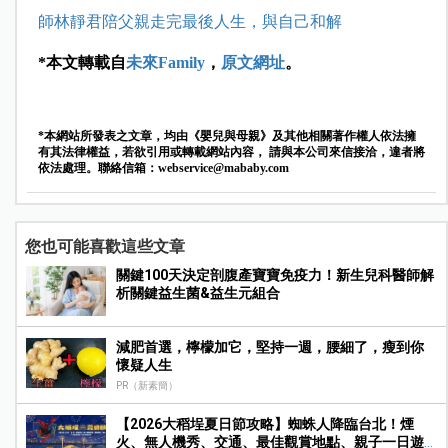
師林靜君陪父親走完最後人生，與自己和解
*本文轉載自
未來Family
，
原文網址
。
*本網站所發表之文章，均由《嬰兒與母親》及其他相關著作權人依法擁
有其法律權益，若欲引用或轉載網站內容， 請與本公司來信接洽，違者將
依法處理。聯絡信箱：
webservice@mababy.com
您也可能喜歡這些文章
關鍵100天決定剖腹產寶寶免疫力！新生兒科醫師解
析關鍵益生菌&益生元組合
減肥首選，檸檬加它，堅持一週，腰細了，瘦到你
懷疑人生
PR（新素簡）
【2026大稻埕夏日節攻略】蜘蛛人降臨台北！煙
火、無人機秀、交通、最佳觀賞地點、親子一日遊