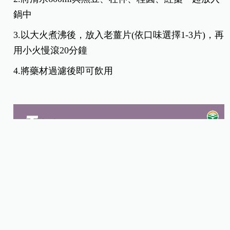
鍋中
3.以大火煮沸後，放入老薑片(依口味選擇1-3片)，再
用小火慢滾20分鐘
4.將藥材過濾後即可飲用