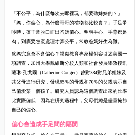
「不公平，為什麼每次去哪裡玩，都要聽妹妹的？」
「媽，你偏心，為什麼哥哥的禮物都比較貴？」手足爭
吵時，孩子常脫口而出爸媽偏心。明明手心、手背都是
肉，到底要怎麼處理才算公平，常教爸媽好生為難。
爸媽究竟會不會偏心？親職教育專家楊俐容引述美國一
項調查，加州大學戴維斯分校人類和社會發展學敎授凱
薩琳·孔戈爾（Catherine Conger）曾對384對兄弟姐妹及
其父母進行硏究，發現65％的母親和70％的父親表示自
己偏愛某一個孩子。研究人員認為這個調查出來的比率
比實際偏低，因為在硏究過程中，父母們總是儘量掩飾
自己的偏心。
偏心會造成手足間的隔閡