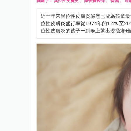
關鍵字：
異位性皮膚炎
、
陳俊賓醫師
、
保濕
、
過
近十年來異位性皮膚炎儼然已成為孩童最
位性皮膚炎盛行率從1974年的1.4% 至
位性皮膚炎的孩子一到晚上就出現搔癢難