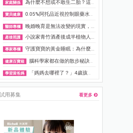
為什麼不想或不敢生二胎？這8...
家庭關係
0.05%阿托品近視控制眼藥水納...
寶貝健康
晚婚晚育是無法改變的現實，...
醫師專欄
小說家青竹酒產後成半植物人...
產後照護
守護寶寶的黃金睡眠：為什麼...
專家專欄
腦科學家都在做的散步秘訣！...
健康百寶箱
「媽媽去哪裡了？」4歲孩子還...
學習當爸媽
試用募集
看更多