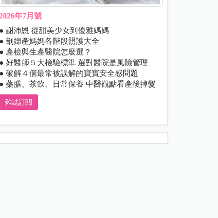
2026年7月號
● 謝沛恩 從甜美少女到優雅媽媽
● 剖婦產媽媽各階段照護大全
● 產檢與生產醫院怎麼選？
● 好醫師５大檢驗標準 選對醫院是風險管理
● 破解４個最常被誤解的寶寶安全感問題
● 藥膳、茶飲、日常保養 中醫觀點看產後掉髮
雜誌訂閱