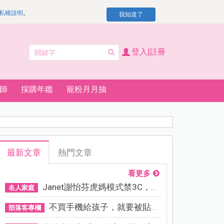
私權說明
。
我知道了
登入|註冊
師
採購年鑑
寵粉月月抽
最新文章
熱門文章
看更多
Janet謝怡芬虎媽模式禁3C，看...
名人家庭
不買手機給孩子，就要被貼「...
部落客專欄