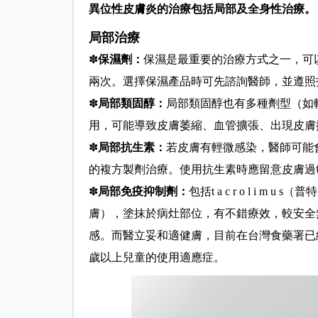
異位性皮膚炎的治療包括局部及全身性治療。
局部治療
✽
保濕劑：
保濕是最重要的治療方式之一，可
兩次。選擇保濕產品時可先諮詢醫師，並遵照
✽
局部類固醇：
局部類固醇也有多種劑型（如
用，可能導致皮膚萎縮、血管擴張、出現皮膚
✽
局部抗生素：
若皮膚有輕微感染，醫師可能
的複方製劑治療。使用抗生素時應留意皮膚過
✽
局部免疫抑制劑：
包括t a c r o l i m u
膚），塗抹於病灶部位，有不錯療效，較安全
感。而醫立妥和適健膚，目前在台灣食藥署已
歲以上兒童的使用適應症。