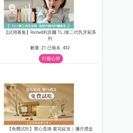
【試用募集】Richell利其爾 T.L.I第二代乳牙刷系
列
數量: 21 已報名: 432
21篇心得
【免費試吃】實心蛋捲 窗花綻放｜彌月禮盒