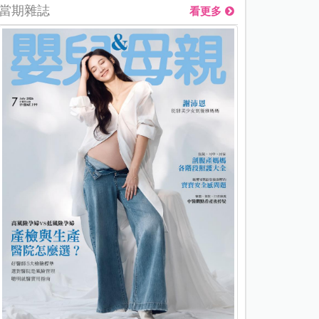
當期雜誌
看更多