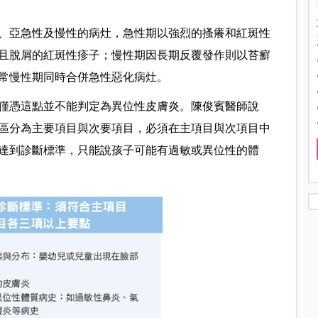
、亞急性及慢性的病灶，急性期以強烈的搔癢和紅斑性
且脫屑的紅斑性疹子；慢性期因長期反覆發作則以苔癬
常慢性期同時合併急性惡化病灶。
僅憑這點並不能判定為異位性皮膚炎。陳俊賓醫師說
區分為主要項目與次要項目，必須在主項目與次項目中
達到診斷標準，只能說孩子可能有過敏或異位性的體