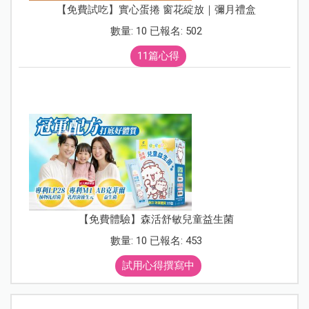
【免費試吃】實心蛋捲 窗花綻放｜彌月禮盒
數量: 10 已報名: 502
11篇心得
【免費體驗】森活舒敏兒童益生菌
數量: 10 已報名: 453
試用心得撰寫中