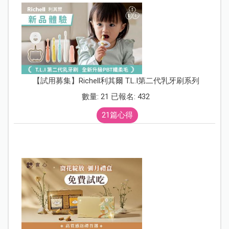
【試用募集】Richell利其爾 T.L.I第二代乳牙刷系列
數量: 21 已報名: 432
21篇心得