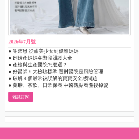
2026年7月號
● 謝沛恩 從甜美少女到優雅媽媽
● 剖婦產媽媽各階段照護大全
● 產檢與生產醫院怎麼選？
● 好醫師５大檢驗標準 選對醫院是風險管理
● 破解４個最常被誤解的寶寶安全感問題
● 藥膳、茶飲、日常保養 中醫觀點看產後掉髮
雜誌訂閱