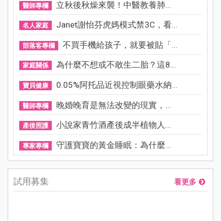
立秋後秋燥來襲！中醫教養肺...
醫師專欄
Janet謝怡芬虎媽模式禁3C，看...
名人家庭
不買手機給孩子，就要被貼「...
部落客專欄
為什麼不想或不敢生二胎？這8...
家庭關係
0.05%阿托品近視控制眼藥水納...
寶貝健康
晚婚晚育是無法改變的現實，...
醫師專欄
小說家青竹酒產後成半植物人...
產後照護
守護寶寶的黃金睡眠：為什麼...
專家專欄
試用募集
看更多