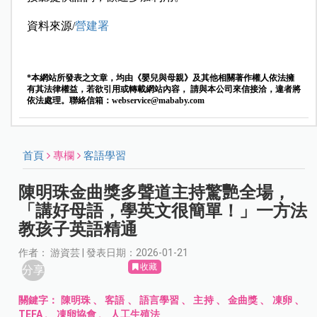
資料來源/
營建署
*本網站所發表之文章，均由《嬰兒與母親》及其他相關著作權人依法擁
有其法律權益，若欲引用或轉載網站內容， 請與本公司來信接洽，違者將
依法處理。聯絡信箱：
webservice@mababy.com
首頁
專欄
客語學習
陳明珠金曲獎多聲道主持驚艷全場，
「講好母語，學英文很簡單！」一方法
教孩子英語精通
作者： 游資芸 | 發表日期：2026-01-21
收藏
分享
關鍵字：
陳明珠
、
客語
、
語言學習
、
主持
、
金曲獎
、
凍卵
、
TEFA
、
凍卵協會
、
人工生殖法