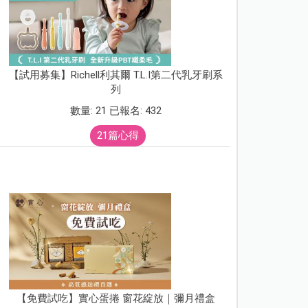
【試用募集】Richell利其爾 T.L.I第二代乳牙刷系
列
數量: 21 已報名: 432
21篇心得
【免費試吃】實心蛋捲 窗花綻放｜彌月禮盒