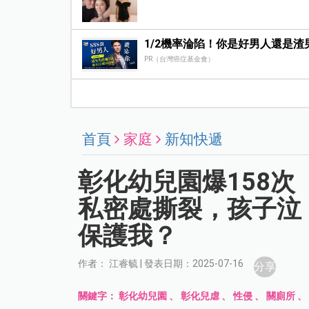
1/2機率淪陷！你是好男人還是渣
PR（台灣癌症基金會）
首頁
家庭
新知快遞
彰化幼兒園爆158
私密處撕裂，孩子泣
保護我？
作者： 江睿毓 | 發表日期：2025-07-16
分享
關鍵字：
彰化幼兒園
、
彰化兒虐
、
性侵
、
關廁所