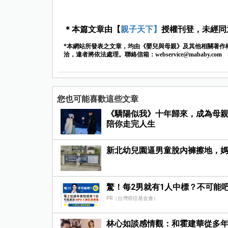
＊本篇文章由【
親子天下】
授權刊登，未經同
*本網站所發表之文章，均由《嬰兒與母親》及其他相關著作
洽，違者將依法處理。聯絡信箱：
webservice@mababy.com
您也可能喜歡這些文章
《驕陽似我》十年歸來，成為母親
陪你走完人生
新北幼兒園逼男童脫內褲擦地，媽
驚！每2男就有1人中標？不可能
PR（台灣癌症基金會）
林心如談感情觀：和霍建華從多