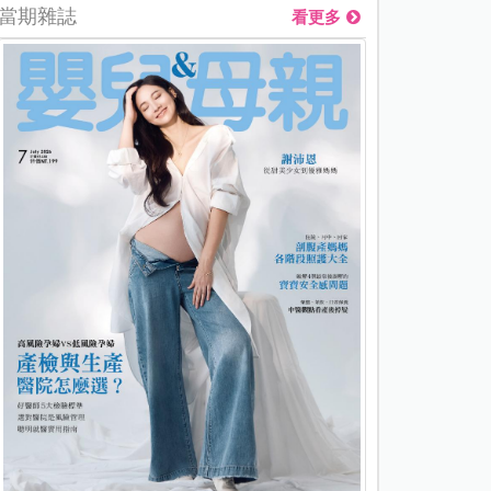
當期雜誌
看更多