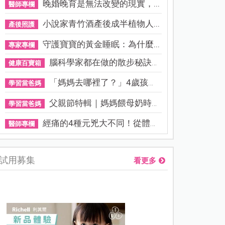
晚婚晚育是無法改變的現實，...
醫師專欄
小說家青竹酒產後成半植物人...
產後照護
守護寶寶的黃金睡眠：為什麼...
專家專欄
腦科學家都在做的散步秘訣！...
健康百寶箱
「媽媽去哪裡了？」4歲孩子還...
學習當爸媽
父親節特輯｜媽媽餵母奶時，...
學習當爸媽
經痛的4種元兇大不同！從體質...
醫師專欄
試用募集
看更多