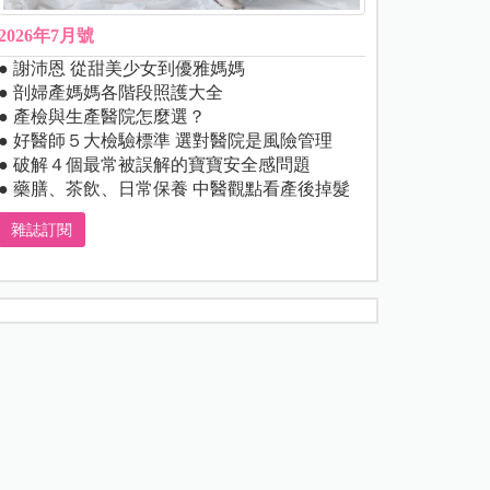
2026年7月號
● 謝沛恩 從甜美少女到優雅媽媽
● 剖婦產媽媽各階段照護大全
● 產檢與生產醫院怎麼選？
● 好醫師５大檢驗標準 選對醫院是風險管理
● 破解４個最常被誤解的寶寶安全感問題
● 藥膳、茶飲、日常保養 中醫觀點看產後掉髮
雜誌訂閱