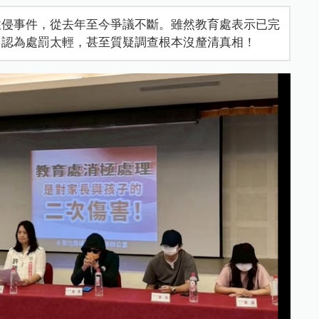
性侵事件，從去年至今爭議不斷。雖然教育處表示已完
，認為處罰太輕，甚至質疑調查根本沒釐清真相！