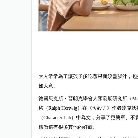
大人常常為了讓孩子多吃蔬果而絞盡腦汁，包
如人意。
德國馬克斯・普朗克學會人類發展研究所（Max Planck I
格（Ralph Hertwig）在《恆毅力》作者達克沃
（Character Lab）中為文，分享了更
樣做還有很多其他的好處。