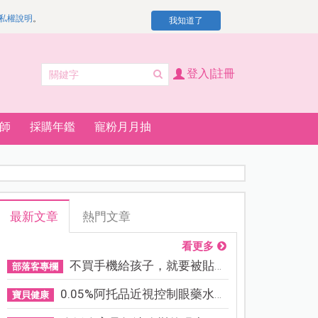
私權說明
。
我知道了
登入|註冊
師
採購年鑑
寵粉月月抽
最新文章
熱門文章
看更多
不買手機給孩子，就要被貼「...
部落客專欄
0.05%阿托品近視控制眼藥水納...
寶貝健康