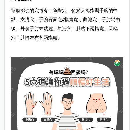
幫助排便的穴道有：魚際穴，位於大拇指與手腕的中
點；支溝穴：手腕背面之4指寬處；曲池穴：手肘彎曲
後，外側手肘末端處；氣海穴：肚臍下兩指處；天樞
穴：肚臍左右各兩指處。