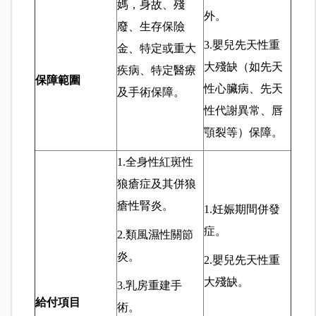
媽，身故、殘
外。
廢、生存保險
3.嬰兒先天性重
金、特定或重大
大殘缺（如先天
疾病、特定醫療
保障範圍
性心臟病、先天
及手術保障。
性代謝異常、唇
顎裂等）保障。
1.全身性紅斑性
狼瘡症及其併狼
瘡性腎炎。
1.妊娠期間併發
症。
2.類風濕性關節
炎。
2.嬰兒先天性重
大殘缺。
3.乳房重建手
給付項目
術。