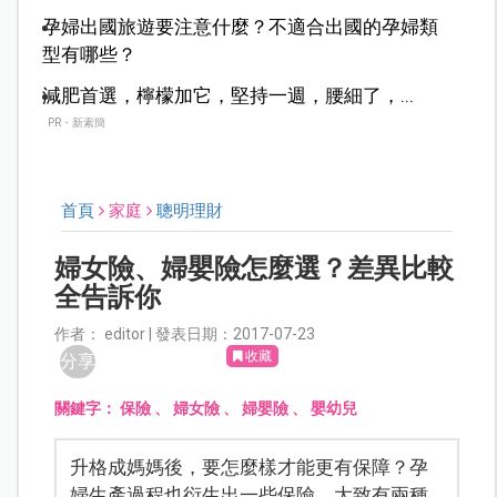
孕婦出國旅遊要注意什麼？不適合出國的孕婦類
型有哪些？
減肥首選，檸檬加它，堅持一週，腰細了，...
PR・新素簡
首頁
家庭
聰明理財
婦女險、婦嬰險怎麼選？差異比較
全告訴你
作者： editor | 發表日期：2017-07-23
收藏
分享
關鍵字：
保險
、
婦女險
、
婦嬰險
、
嬰幼兒
升格成媽媽後，要怎麼樣才能更有保障？孕
婦生產過程也衍生出一些保險，大致有兩種