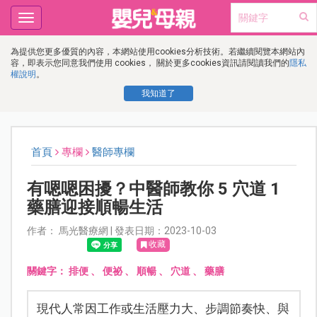
Toggle
navigation
為提供您更多優質的內容，本網站使用cookies分析技術。若繼續閱覽本網站內
容，即表示您同意我們使用 cookies， 關於更多cookies資訊請閱讀我們的
隱私
權說明
。
我知道了
首頁
專欄
醫師專欄
有嗯嗯困擾？中醫師教你 5 穴道 1
藥膳迎接順暢生活
作者： 馬光醫療網 | 發表日期：2023-10-03
收藏
關鍵字：
排便
、
便祕
、
順暢
、
穴道
、
藥膳
現代人常因工作或生活壓力大、步調節奏快、與