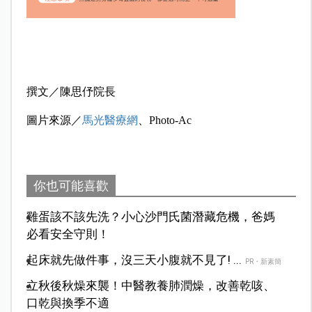
撰文／陳思伃院長
圖片來源／
馬光醫療網
、Photo-Ac
你也可能喜歡
雞蛋該不該先洗？小心沙門氏菌潛藏危機，爸媽
必看安全守則！
起床就先做件事，沒三天小腹就不見了! ...
PR・新素簡
立秋後秋燥來襲！中醫教養肺潤燥，改善乾咳、
口乾與換季不適