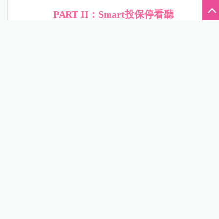
PART II
：Smart投保停看聽
市面上有許多商品，保單內容、保費差異很大，不
同保單適合不同的媽媽，沒有絕對的好壞，準爸媽
應做足準備功課再投保，避免喪失自己的權益！
First
保單健檢
很多人以為買了保險就有保障，其實不然。保單也
像人一樣，需要定期檢視，了解自己的權益，才能
充分使用，發揮保單最大功效。藉由保單檢視，可
找出保障不足之處，再針對自己與胎兒選擇合適保
單商品。
保德信壽險顧問何佳琳建議，準媽咪們投保前，可
根據所有保單做總檢視，以及家庭可支配所得做規
劃。家庭保單通常要能滿足包括身故保險金給付保