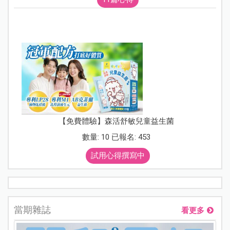
【免費體驗】森活舒敏兒童益生菌
數量: 10 已報名: 453
試用心得撰寫中
當期雜誌
看更多