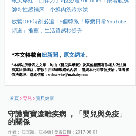
歐美爆紅「自律力」6位必追YouTuber！跟著腹肌
帥哥性感鋪床，小鮮肉洗冷水澡
放鬆OFF時刻必追！5個韓系「療癒日常YouTube
頻道」推薦，生活質感秒提升
*本文轉載自
妞新聞
，
原文網址
。
*本網站所發表之文章，均由《嬰兒與母親》及其他相關著作權人依法擁
有其法律權益，若欲引用或轉載網站內容， 請與本公司來信接洽，違者將
依法處理。聯絡信箱：
webservice@mababy.com
首頁
育兒
寶貝健康
守護寶寶遠離疾病 ，「嬰兒與免疫」
的關係
作者： 江宜穎、江睿毓 | 發表日期：2017-08-01