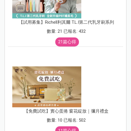
【試用募集】Richell利其爾 T.L.I第二代乳牙刷系列
數量: 21 已報名: 432
21篇心得
【免費試吃】實心蛋捲 窗花綻放｜彌月禮盒
數量: 10 已報名: 502
11篇心得