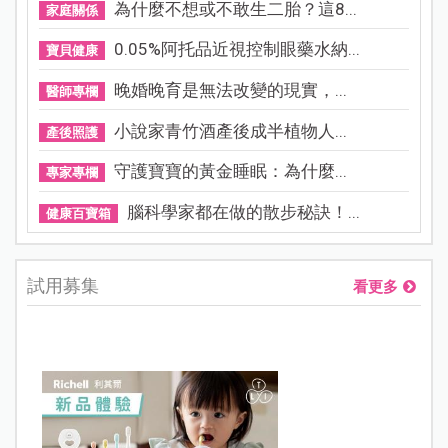
為什麼不想或不敢生二胎？這8...
家庭關係
0.05%阿托品近視控制眼藥水納...
寶貝健康
晚婚晚育是無法改變的現實，...
醫師專欄
小說家青竹酒產後成半植物人...
產後照護
守護寶寶的黃金睡眠：為什麼...
專家專欄
腦科學家都在做的散步秘訣！...
健康百寶箱
試用募集
看更多