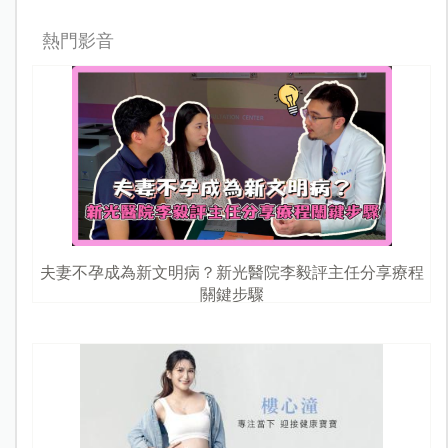
熱門影音
夫妻不孕成為新文明病？新光醫院李毅評主任分享療程
關鍵步驟