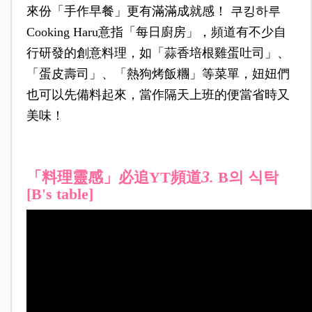
來份「手作早餐」更有滿滿成就感！ 쿠킹하루
Cooking Haru意指「每日廚房」，頻道有不少自
行研發的創意料理，如「蒜香培根雞蛋吐司」、
「蛋皮壽司」、「熱狗烤飯糰」等菜單，妞妞們
也可以先備料起來，當作隔天上班的便當省時又
美味！
3
「料理靈感」必追YT頻道
.
B의 식탁
[B's table]