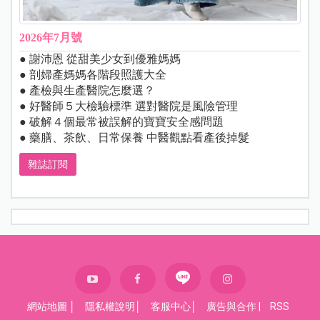
2026年7月號
● 謝沛恩 從甜美少女到優雅媽媽
● 剖婦產媽媽各階段照護大全
● 產檢與生產醫院怎麼選？
● 好醫師５大檢驗標準 選對醫院是風險管理
● 破解４個最常被誤解的寶寶安全感問題
● 藥膳、茶飲、日常保養 中醫觀點看產後掉髮
雜誌訂閱
網站地圖
│
隱私權說明
│
客服中心
│
廣告與合作
|
RSS