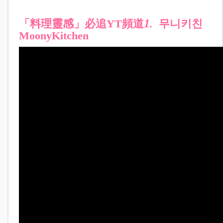
1
「料理靈感」必追YT頻道
.
무니키친
MoonyKitchen