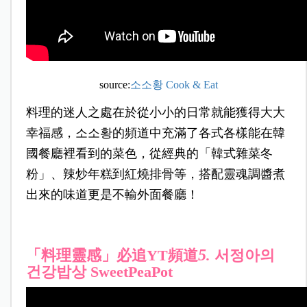
source:
소소황 Cook & Eat
料理的迷人之處在於從小小的日常就能獲得大大
幸福感，소소황的頻道中充滿了各式各樣能在韓
國餐廳裡看到的菜色，從經典的「韓式雜菜冬
粉」、辣炒年糕到紅燒排骨等，搭配靈魂調醬煮
出來的味道更是不輸外面餐廳！
5
「料理靈感」必追YT頻道
.
서정아의
건강밥상 SweetPeaPot