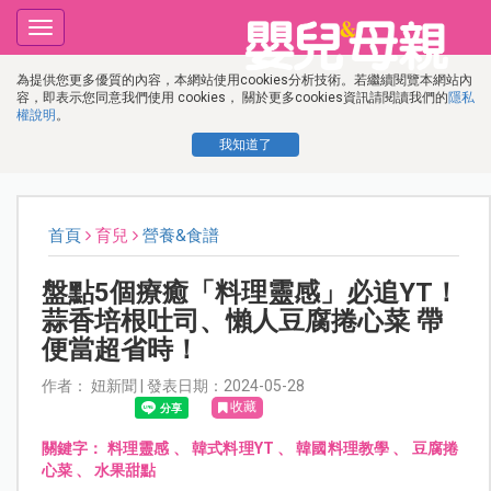
Toggle
navigation
為提供您更多優質的內容，本網站使用cookies分析技術。若繼續閱覽本網站內
容，即表示您同意我們使用 cookies， 關於更多cookies資訊請閱讀我們的
隱私
權說明
。
我知道了
首頁
育兒
營養&食譜
盤點5個療癒「料理靈感」必追YT！
蒜香培根吐司、懶人豆腐捲心菜 帶
便當超省時！
作者： 妞新聞 | 發表日期：2024-05-28
收藏
關鍵字：
料理靈感
、
韓式料理YT
、
韓國料理教學
、
豆腐捲
心菜
、
水果甜點