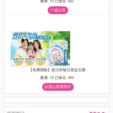
數量: 10 已報名: 502
11篇心得
【免費體驗】森活舒敏兒童益生菌
數量: 10 已報名: 453
試用心得撰寫中