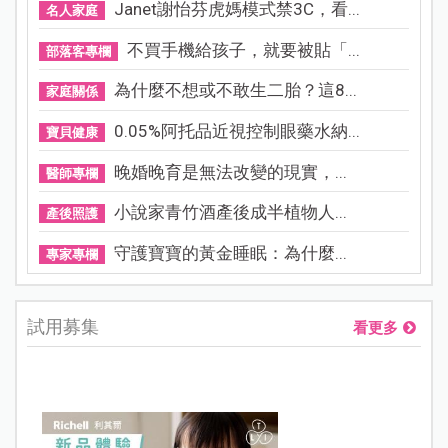
Janet謝怡芬虎媽模式禁3C，看...
名人家庭
不買手機給孩子，就要被貼「...
部落客專欄
為什麼不想或不敢生二胎？這8...
家庭關係
0.05%阿托品近視控制眼藥水納...
寶貝健康
晚婚晚育是無法改變的現實，...
醫師專欄
小說家青竹酒產後成半植物人...
產後照護
守護寶寶的黃金睡眠：為什麼...
專家專欄
試用募集
看更多