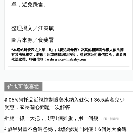
單，避免踩雷。
整理撰文／江睿毓
圖片來源／食藥署
*本網站所發表之文章，均由《嬰兒與母親》及其他相關著作權人依法擁
有其法律權益，若欲引用或轉載網站內容， 請與本公司來信接洽，違者將
依法處理。聯絡信箱：
webservice@mababy.com
你也可能喜歡
0.05%阿托品近視控制眼藥水納入健保！36.5萬名兒少
受惠，家長關心問題一次解答
肚腩一抓一大把，只需1個雞蛋，用一個瘦...
PR・新素簡
1歲半男童不會叫爸媽，就醫發現自閉症！6個月大前觀