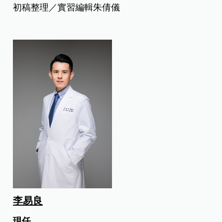
初稿整理／實習編輯
朱倩儀
李易良
現任