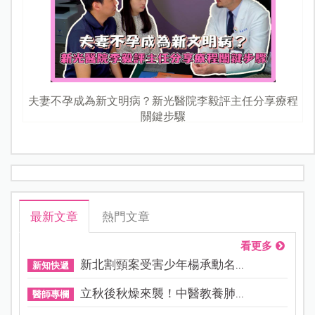
夫妻不孕成為新文明病？新光醫院李毅評主任分享療程
關鍵步驟
最新文章
熱門文章
看更多
新北割頸案受害少年楊承勳名...
新知快遞
立秋後秋燥來襲！中醫教養肺...
醫師專欄