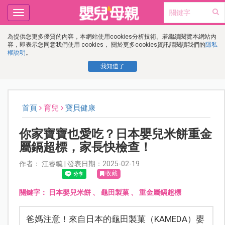
Toggle
navigation
為提供您更多優質的內容，本網站使用cookies分析技術。若繼續閱覽本網站內
容，即表示您同意我們使用 cookies， 關於更多cookies資訊請閱讀我們的
隱私
權說明
。
我知道了
首頁
育兒
寶貝健康
你家寶寶也愛吃？日本嬰兒米餅重金
屬鎘超標，家長快檢查！
作者： 江睿毓 | 發表日期：2025-02-19
收藏
關鍵字：
日本嬰兒米餅
、
龜田製菓
、
重金屬鎘超標
爸媽注意！來自日本的龜田製菓（KAMEDA）嬰