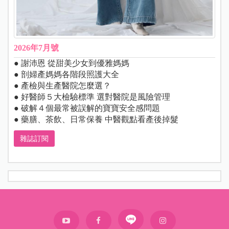
2026年7月號
● 謝沛恩 從甜美少女到優雅媽媽
● 剖婦產媽媽各階段照護大全
● 產檢與生產醫院怎麼選？
● 好醫師５大檢驗標準 選對醫院是風險管理
● 破解４個最常被誤解的寶寶安全感問題
● 藥膳、茶飲、日常保養 中醫觀點看產後掉髮
雜誌訂閱