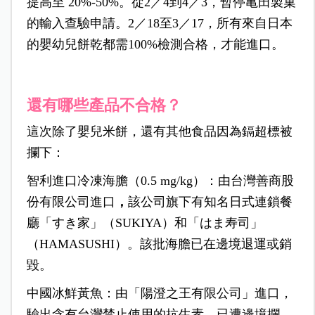
提高至 20%-50%。從2／4到4／3，暫停亀田製菓
的輸入查驗申請。2／18至3／17，所有來自日本
的嬰幼兒餅乾都需100%檢測合格，才能進口。
還有哪些產品不合格？
這次除了嬰兒米餅，還有其他食品因為鎘超標被
攔下：
智利進口冷凍海膽（0.5 mg/kg）：由台灣善商股
份有限公司進口
，
該公司旗下有知名日式連鎖餐
廳「すき家」（SUKIYA）和「はま寿司」
（HAMASUSHI）。該批海膽已在邊境退運或銷
毀。
中國冰鮮黃魚：由「陽澄之王有限公司」進口，
驗出含有台灣禁止使用的抗生素，已遭邊境攔