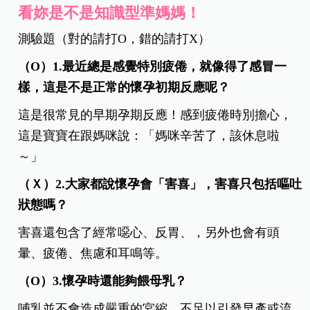
看妳是不是知識型準媽媽！
測驗題（對的請打O，錯的請打X）
（O）1.最近總是感覺特別疲倦，就像得了感冒一
樣，這是不是正常的懷孕初期反應呢？
這是很常見的早期孕期反應！感到疲倦時別擔心，
這是寶寶在跟媽咪說：「媽咪辛苦了，該休息啦
～」
（Ｘ）2.大家都說懷孕會「害喜」，害喜只包括嘔吐
狀態嗎？
害喜還包含了經常噁心、反胃、，另外也會有頭
暈、疲倦、焦慮和耳鳴等。
（O）3.懷孕時還能夠餵母乳？
哺乳並不會造成嚴重的宮縮，不足以引發早產或流