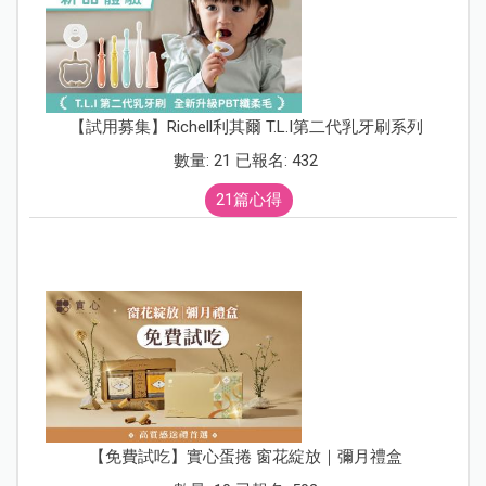
【試用募集】Richell利其爾 T.L.I第二代乳牙刷系列
數量: 21 已報名: 432
21篇心得
【免費試吃】實心蛋捲 窗花綻放｜彌月禮盒