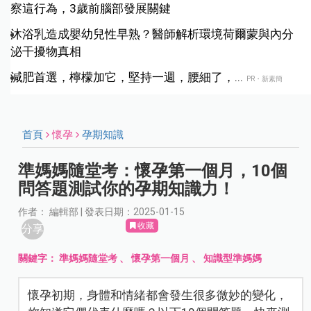
察這行為，3歲前腦部發展關鍵
沐浴乳造成嬰幼兒性早熟？醫師解析環境荷爾蒙與內分
泌干擾物真相
減肥首選，檸檬加它，堅持一週，腰細了，...
PR・新素簡
首頁
懷孕
孕期知識
準媽媽隨堂考：懷孕第一個月，10個
問答題測試你的孕期知識力！
作者： 編輯部 | 發表日期：2025-01-15
收藏
分享
關鍵字：
準媽媽隨堂考
、
懷孕第一個月
、
知識型準媽媽
懷孕初期，身體和情緒都會發生很多微妙的變化，