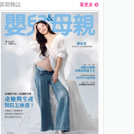
當期雜誌
看更多