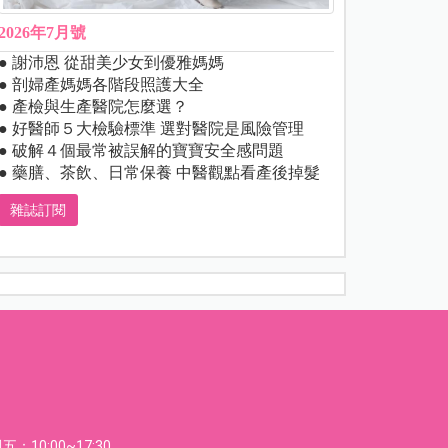
2026年7月號
● 謝沛恩 從甜美少女到優雅媽媽
● 剖婦產媽媽各階段照護大全
● 產檢與生產醫院怎麼選？
● 好醫師５大檢驗標準 選對醫院是風險管理
● 破解４個最常被誤解的寶寶安全感問題
● 藥膳、茶飲、日常保養 中醫觀點看產後掉髮
雜誌訂閱
：10:00~17:30