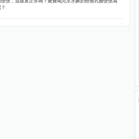
的便便，這樣算正常嗎？寶寶喝完水水解奶粉無乳糖便便為
呢？