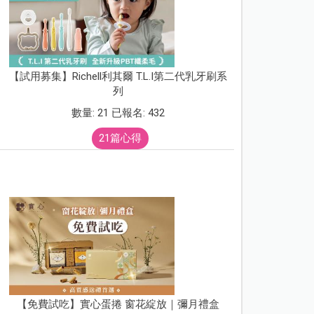
【試用募集】Richell利其爾 T.L.I第二代乳牙刷系
列
數量: 21 已報名: 432
21篇心得
【免費試吃】實心蛋捲 窗花綻放｜彌月禮盒