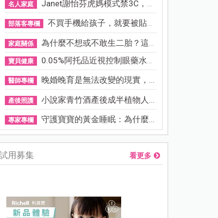
Janet謝怡芬虎媽模式禁3C，看...
名人家庭
不買手機給孩子，就要被貼「...
部落客專欄
為什麼不想或不敢生二胎？這8...
家庭關係
0.05%阿托品近視控制眼藥水納...
寶貝健康
晚婚晚育是無法改變的現實，...
醫師專欄
小說家青竹酒產後成半植物人...
產後照護
守護寶寶的黃金睡眠：為什麼...
專家專欄
試用募集
看更多