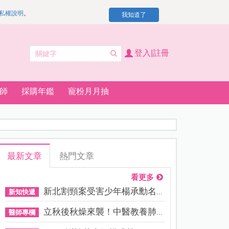
私權說明
。
我知道了
登入|註冊
師
採購年鑑
寵粉月月抽
最新文章
熱門文章
看更多
新北割頸案受害少年楊承勳名...
新知快遞
立秋後秋燥來襲！中醫教養肺...
醫師專欄