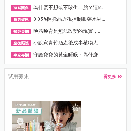
為什麼不想或不敢生二胎？這8...
家庭關係
0.05%阿托品近視控制眼藥水納...
寶貝健康
晚婚晚育是無法改變的現實，...
醫師專欄
小說家青竹酒產後成半植物人...
產後照護
守護寶寶的黃金睡眠：為什麼...
專家專欄
試用募集
看更多