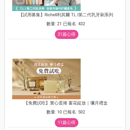
【試用募集】Richell利其爾 T.L.I第二代乳牙刷系列
數量: 21 已報名: 432
21篇心得
【免費試吃】實心蛋捲 窗花綻放｜彌月禮盒
數量: 10 已報名: 502
11篇心得