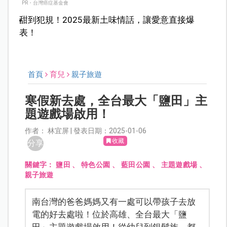
PR・台灣癌症基金會
甜到犯規！2025最新土味情話，讓愛意直接爆
表！
首頁
育兒
親子旅遊
寒假新去處，全台最大「鹽田」主
題遊戲場啟用！
作者： 林宜屏 | 發表日期：2025-01-06
收藏
分享
關鍵字：
鹽田
、
特色公園
、
藍田公園
、
主題遊戲場
、
親子旅遊
南台灣的爸爸媽媽又有一處可以帶孩子去放
電的好去處啦！位於高雄、全台最大「鹽