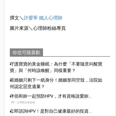
撰文＼
許嬰寧 鐵人心理師
圖片來源＼心理師粉絲專頁
你也可能喜歡
守護寶寶的黃金睡眠：為什麼「不要隨意叫醒寶
寶」與「何時該喚醒」同樣重要？
當婚姻只剩下一紙身分！婚姻形同空殼，法院如
何認定惡意遺棄？
伴侶和妳一起預防HPV，才有資格說愛妳...
PR・台灣癌症基金會
立即諮詢HPV！是對自己健康最好的投資...