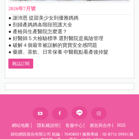
2026年7月號
● 謝沛恩 從甜美少女到優雅媽媽
● 剖婦產媽媽各階段照護大全
● 產檢與生產醫院怎麼選？
● 好醫師５大檢驗標準 選對醫院是風險管理
● 破解４個最常被誤解的寶寶安全感問題
● 藥膳、茶飲、日常保養 中醫觀點看產後掉髮
雜誌訂閱
網站地圖
│
隱私權說明
│
客服中心
│
廣告與合作
|
RSS
婦幼網路股份有限公司 統編：70458331 服務專線：02-8712-5959 | 服