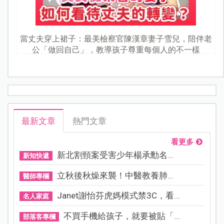
當丈夫穿上裙子：最美檢察官陳漢章妻子雪兒，陪伴老
公「做回自己」，教導孩子尊重每個人的不一樣
最新文章
熱門文章
看更多
新北割頸案受害少年楊承勳名...
新知快遞
立秋後秋燥來襲！中醫教養肺...
醫師專欄
Janet謝怡芬虎媽模式禁3C，看...
名人家庭
不買手機給孩子，就要被貼「...
部落客專欄