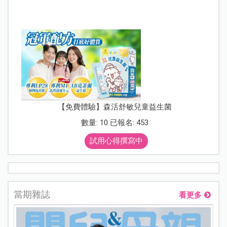
【免費體驗】森活舒敏兒童益生菌
數量: 10 已報名: 453
試用心得撰寫中
當期雜誌
看更多