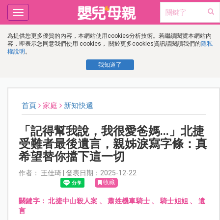
Toggle
navigation
為提供您更多優質的內容，本網站使用cookies分析技術。若繼續閱覽本網站內
容，即表示您同意我們使用 cookies， 關於更多cookies資訊請閱讀我們的
隱私
權說明
。
我知道了
首頁
家庭
新知快遞
「記得幫我說，我很愛爸媽...」北捷
受難者最後遺言，親姊淚寫字條：真
希望替你擋下這一切
作者： 王佳琦 | 發表日期：2025-12-22
收藏
關鍵字：
北捷中山殺人案
、
蕭姓機車騎士
、
騎士姐姐
、
遺
言