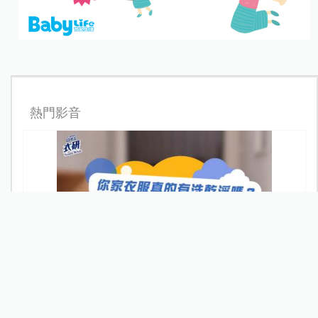
熱門影音
你家衣服真的有洗乾淨嗎？醫師教戰衣物清潔訣竅