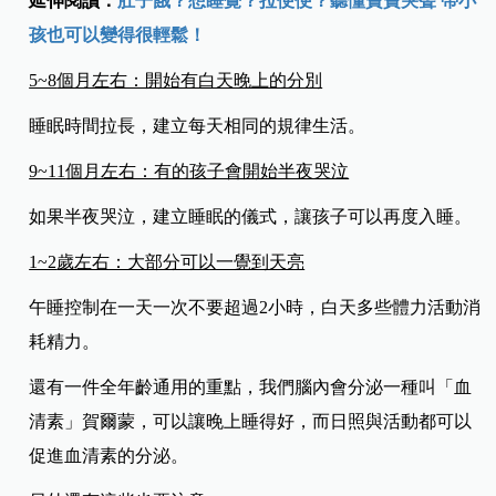
延伸閱讀：
肚子餓？想睡覺？拉便便？聽懂寶寶哭聲 帶小
孩也可以變得很輕鬆！
5~8
個月左右：開始有白天晚上的分別
睡眠時間拉長，建立每天相同的規律生活。
9~11
個月左右：有的孩子會開始半夜哭泣
如果半夜哭泣，建立睡眠的儀式，讓孩子可以再度入睡。
1~2
歲左右：大部分可以一覺到天亮
午睡控制在一天一次不要超過2小時，白天多些體力活動消
耗精力。
還有一件全年齡通用的重點，我們腦內會分泌一種叫「血
清素」賀爾蒙，可以讓晚上睡得好，而日照與活動都可以
促進血清素的分泌。