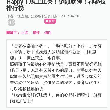
Happy！馬上止哭！倒頭就睡！神祕技
排行榜
作者： 江宜穎、江睿毓 | 發表日期：2017-04-28
收藏
分享
關鍵字：
止哭
、
祕技
、
個性
「怎麼樣都睡不著～」「動不動就哭不停！」家有
小寶寶，新手爸媽最大的煩惱無不就是「睡眠訓
練」＆「停止哭泣」兩件事。
照顧孩子時最擔心的事情就是，寶寶不睡覺媽媽就
睡眠不足，以及整天哭不停的壓力。新手媽媽每天
處於辛苦地照顧寶寶的壓力生活中，透過專家及前
輩媽媽們的建議，提供解決的秘方，讓育兒的生活
可以稍稍輕鬆愉快。
「媽媽也想好好睡覺！」你的心聲我們聽到，所有
媽媽加油吧！