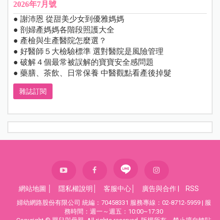
2026年7月號
● 謝沛恩 從甜美少女到優雅媽媽
● 剖婦產媽媽各階段照護大全
● 產檢與生產醫院怎麼選？
● 好醫師５大檢驗標準 選對醫院是風險管理
● 破解４個最常被誤解的寶寶安全感問題
● 藥膳、茶飲、日常保養 中醫觀點看產後掉髮
雜誌訂閱
網站地圖
│
隱私權說明
│
客服中心
│
廣告與合作
|
RSS
婦幼網路股份有限公司 統編：70458331 服務專線：02-8712-5959 | 服
務時間：週一～週五：10:00~17:30