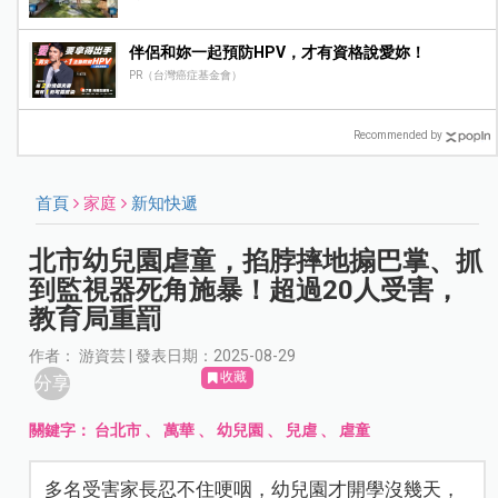
伴侶和妳一起預防HPV，才有資格說愛妳！
PR（台灣癌症基金會）
Recommended by
首頁
家庭
新知快遞
北市幼兒園虐童，掐脖摔地搧巴掌、抓
到監視器死角施暴！超過20人受害，
教育局重罰
作者： 游資芸 | 發表日期：2025-08-29
收藏
分享
關鍵字：
台北市
、
萬華
、
幼兒園
、
兒虐
、
虐童
多名受害家長忍不住哽咽，幼兒園才開學沒幾天，