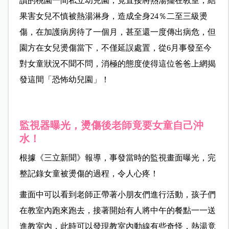
讀的桃園一間私立幼兒園，竟直接將熱湯擺在教室，結
果害女兒不慎被熱湯淋身，造成全身24％二至三級燙
傷，在加護病房待了一個月，甚至還一度傳出病危，但
園方在女兒燙傷當下，不僅延誤處置，從6月事發至今
對女童狀況不聞不問，消極的態度使得這位爸爸上網揭
發這間「恐怖幼兒園」！
監視器曝光，燙傷後老師竟要女童自己沖
水！
根據《三立新聞》報導，事發當時的監視畫面曝光，完
整記錄女童被燙傷的過程，令人心疼！
畫面中可以看到老師正帶著小朋友們進行活動，孩子們
在教室內跑來跑去，接著開始有人將中午的餐點一一送
進教室內，此時可以發現教室內動線有些奇怪，熱湯竟