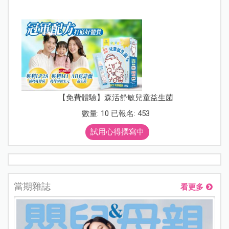
【免費體驗】森活舒敏兒童益生菌
數量: 10 已報名: 453
試用心得撰寫中
當期雜誌
看更多