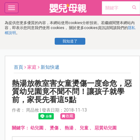
Toggle
navigation
為提供您更多優質的內容，本網站使用cookies分析技術。若繼續閱覽本網站內
容，即表示您同意我們使用 cookies， 關於更多cookies資訊請閱讀我們的
隱私
權說明
。
我知道了
首頁
家庭
新知快遞
熱湯放教室害女童燙傷一度命危，惡
質幼兒園竟不聞不問！讓孩子就學
前，家長先看這5點
作者： 周品攸 | 發表日期：2018-11-13
收藏
關鍵字：
幼兒園
、
燙傷
、
熱湯
、
兒童
、
惡質幼兒園