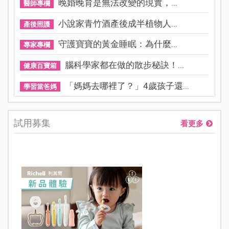
晚婚晚育是無法改變的現實，...
醫師專欄
小說家青竹酒產後成半植物人...
產後照護
守護寶寶的黃金睡眠：為什麼...
專家專欄
腦科學家都在做的散步秘訣！...
健康百寶箱
「媽媽去哪裡了？」4歲孩子還...
學習當爸媽
試用募集
看更多