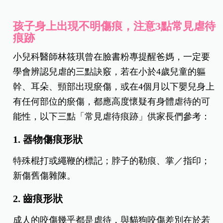
孩子身上出現不明傷痕，注意3點常見虐待
痕跡
小兒科醫師林筱琪曾在臉書粉專提醒爸媽，一定要
學會辨認兒虐的三點訣竅，若在小於4歲兒童的軀
幹、耳朵、頸部出現瘀傷，或在4個月以下嬰兒身上
有任何部位的瘀傷，都應高度懷疑有身體虐待的可
能性，以下三點「常見虐待痕跡」供家長們參考：
1. 器物傷痕形狀
特殊棍打或繩鞭的標記；脖子的勒痕、掌／指印；
新傷舊傷雜陳。
2. 齒痕形狀
成人的咬傷幾乎都是虐待，與貓狗咬傷差別在於若