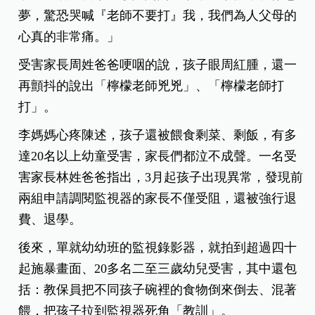
夢，驚恐哭喊『老師不要打』我，我們為人父母的
心真的非常痛。」
受害家長周姓爸爸哽咽的說，孩子眼周紅腫，還一
再顫抖的說出「檸檬老師兇兇」、「檸檬老師打
打」。
李媽媽心疼陳述，孩子還被餵食剩菜、剩飯，有多
達20名以上幼童受害，家長們都泣不成聲。一名受
害家長林姓爸爸指出，3月起孩子出現異常，發現前
兩組申請調閱監視器的家長不僅受阻，還被強行退
費、退學。
後來，單就幼幼班的監視錄影器，就拍到超過四十
起施暴畫面、20多名二至三歲幼兒受害，其中還包
括：教保員把不同孩子碗裡的食物倒來倒去、混著
餵，把孩子拉到監視器死角「教訓」。