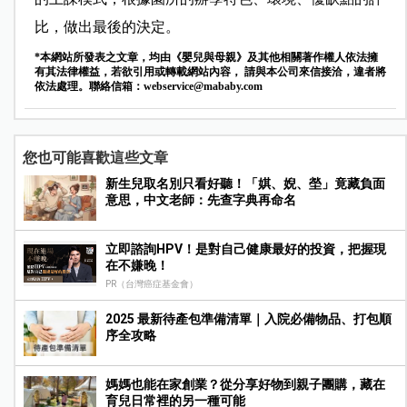
比，做出最後的決定。
*本網站所發表之文章，均由《嬰兒與母親》及其他相關著作權人依法擁
有其法律權益，若欲引用或轉載網站內容， 請與本公司來信接洽，違者將
依法處理。聯絡信箱：
webservice@mababy.com
您也可能喜歡這些文章
新生兒取名別只看好聽！「娸、婗、塋」竟藏負面
意思，中文老師：先查字典再命名
立即諮詢HPV！是對自己健康最好的投資，把握現
在不嫌晚！
PR（台灣癌症基金會）
2025 最新待產包準備清單｜入院必備物品、打包順
序全攻略
媽媽也能在家創業？從分享好物到親子團購，藏在
育兒日常裡的另一種可能