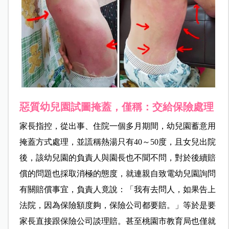
惡質幼兒園試圖掩蓋，僅稱：交給保險處理
家長指控，從出事、住院一個多月期間，幼兒園蓄意用
掩蓋方式處理，並謊稱熱湯只有40～50度，且女兒出院
後，該幼兒園的負責人與園長也不聞不問，對於後續賠
償的問題也採取消極的態度，就連親自致電幼兒園詢問
有關賠償事宜，負責人竟說：「我有去問人，如果告上
法院，因為保險額度夠，保險公司都要賠。」等於是要
家長直接跟保險公司談理賠。甚至桃園市教育局也僅就