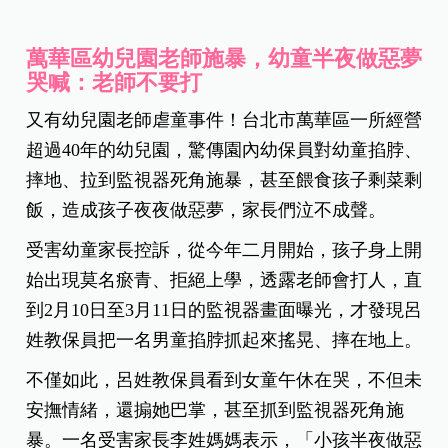
萬華區幼兒園老師施暴，幼童半夜做惡夢
哭喊：老師不要打
又有幼兒園老師虐童事件！台北市萬華區一所經營
超過40年的幼兒園，驚傳園內幼保員對幼童掐脖、
摔地、拉到監視器死角施暴，甚至餵食孩子剩菜剩
飯，造成孩子夜夜做惡夢，家長們泣不成聲。
受害幼童家長控訴，從今年二月開始，孩子身上開
始出現莫名瘀青、拒絕上學，透露老師會打人，直
到2月10日至3月11日的監視器畫面曝光，才發現呂
姓教保員把一名男童掐脖抓起來搖晃、摔在地上。
不僅如此，呂姓教保員看到女童午休在哭，不但未
安撫情緒，還搧她巴掌，甚至抓到監視器死角施
暴。一名受害家長李姓媽媽表示，「小孩半夜做惡