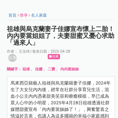
首頁
懷孕
名人家庭
祖雄與烏克蘭妻子佳娜宣布懷上二胎！
內內要當姐姐了，夫妻甜蜜又憂心求助
「過來人」
作者： 王佳琦 | 發表日期：2025-04-28
收藏
分享
關鍵字：
祖雄
、
佳娜
、
二寶
、
內內當姊姊
馬來西亞籍藝人祖雄與烏克蘭籍妻子佳娜，2024年
生了大女兒內內後，經常在社群分享育兒生活，混
血小公主內內憑著甜美笑容和療癒模樣，早已成為
眾人心中的小明星，2025年4月28日祖雄透過社群
媒體甜蜜宣布「內內要當姊姊了！」，興奮驚喜之
情溢於言表，也讓人為這多國籍的幸福小家庭感到