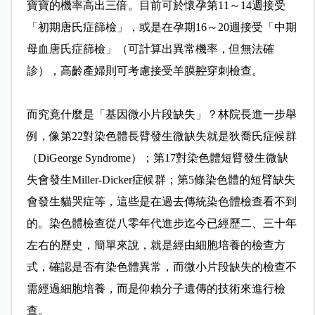
寶寶的機率高出三倍。目前可於懷孕第11～14週接受
「初期唐氏症篩檢」，或是在孕期16～20週接受「中期
母血唐氏症篩檢」（可計算出異常機率，但無法確
診），高齡產婦則可考慮接受羊膜
腔
穿刺檢查。
而究竟什麼是「基因微小片段缺失」？林院長進一步舉
例，像第22對染色體長臂發生微缺失就是狄喬氏症候群
（DiGeorge Syndrome）；第17對染色體短臂發生微缺
失會發生Miller-Dicker症候群；第5條染色體的短臂缺失
會發生貓哭症等，這些是在過去傳統染色體檢查看不到
的。染色體檢查從八零年代進步迄今已經歷二、三十年
左右的歷史，簡單來說，就是經由細胞培養的檢查方
式，確認是否有染色體異常，而微小片段缺失的檢查不
需經過細胞培養，而是仰賴分子遺傳的技術來進行檢
查。