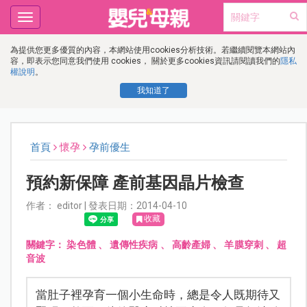
Toggle
navigation
為提供您更多優質的內容，本網站使用cookies分析技術。若繼續閱覽本網站內
容，即表示您同意我們使用 cookies， 關於更多cookies資訊請閱讀我們的
隱私
權說明
。
我知道了
首頁
懷孕
孕前優生
預約新保障 產前基因晶片檢查
作者： editor | 發表日期：2014-04-10
收藏
關鍵字：
染色體
、
遺傳性疾病
、
高齡產婦
、
羊膜穿刺
、
超
音波
當肚子裡孕育一個小生命時，總是令人既期待又