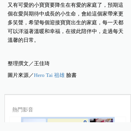
教育基金到日常支出，越早布局，未來越安心。
4.夫妻間保持良好溝通與支持
帶孩子很忙、很累，呵護孩子的同時也別忘了呵護
一下另一半，忙碌的育兒生活中，記得傾聽彼此的
聲音，適時給予空間與理解，因為，孩子們最需要
的，是一個彼此相愛的家。
又有可愛的小寶寶要降生在有愛的家庭了，預期這
個在愛與期待中成長的小生命，會給這個家帶來更
多笑聲，希望每個迎接寶寶出生的家庭，每一天都
可以洋溢著溫暖和幸福，在彼此陪伴中，走過每天
溫馨的日常。
整理撰文／王佳琦