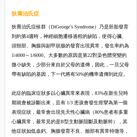
狄喬治氏症
狄喬治氏症候群（DiGeorge’s Syndrome）乃是胚胎發育
到約第4週時，神經細胞遷移過程的缺陷，使得心臟、
頭頸部、胸腺與副甲狀腺的發育出現異常，發生率約為
1/4000～1/6000。大多數的原因是第22對染色體突變的
微小缺失，少部分來自於父母的遺傳，因此，一旦父母
帶有缺陷的基因，下一代將有50%的機率遺傳到此症。
此症的臨床症狀多以心臟異常來表現，83%在新生兒時
期就會被診斷出來，且有 1/3 患孩會發生痙攣為第一個
表現症狀，最常會出現先天性心臟病（80%患者有多重
心臟異常，最常見的是B型主動脈阻斷及動脈幹），其
他症狀如低血鈣、胸腺發育不良、臉部有異常特徵等，