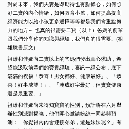
肚，但這次二胎不同，才三個月就顯肚藏不住了，
夫妻倆還笑說：身體經歷過一次之後更熟練了，但
為了遵循古禮，一直等到現在才公布喜訊，目前佳
娜有孕三個月，孕程也相當順利，家中氣氛因為新
生命而感到更加溫馨。
祖雄也坦言，夫妻倆對於第二個孩子的到來，抱著
既期待又緊張的心情，心中充滿又喜又憂的心情：
對於未來，我們夫妻是即期待也有點擔心，如何照
顧二寶的內心情緒，如何教育小孩，如何提高提高
經濟能力以給小孩更多選擇等等都是我們會重點努
力的地方～ 也真的很需要二寶（以上）爸媽的前輩
跟我們分享你的知識與經驗，我們真的很需要
。(祖
雄臉書原文)
祖雄和佳娜向二寶以上的爸媽們發出真心求助，希