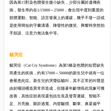
因為第15對染色體發生微小缺失，少部分屬於遺傳疾
病，發生率約在1/15000～25000，會出現中度到重度的
肢體運動、智能、語言發展上的遲緩，幾乎不發一語或
是使用簡短的字彙溝通、陣發性的微笑、興奮時突然拍
手鼓譟、注意力無法集中等。
貓哭症
貓哭症（Cat Cry Syndrome）為第5條染色體的短臂缺失
而產生的疾病，約有37000～50000的新生兒中就有一位
會罹患此症。新生兒的哭聲似貓叫，其不正常的叫聲是
由於咽頭構造異常所造成，但隨著年齡增長此現象可獲
改善，其他症狀表現還包括生長及發育遲緩、智能不
足、月亮臉、眼距過寬、內眥皺摺、斷掌、鼻梁扁平