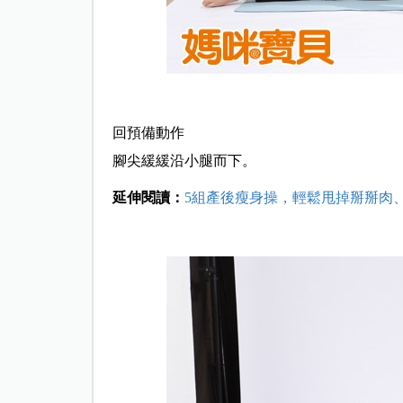
回預備動作
腳尖緩緩沿小腿而下。
延伸閱讀：
5組產後瘦身操，輕鬆甩掉掰掰肉