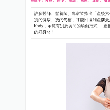
關鍵字：
瘦身
、
產後
、
瑜珈
、
居家
、
運動
、
健
許多醫師、營養師、專家皆指出「產後六
瘦的健康、瘦的勻稱，才能回復到產前曼
Kady，示範有別於坊間的瑜伽招式──
的好身材！