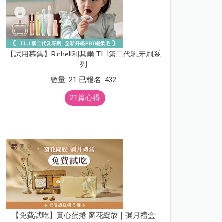
【試用募集】Richell利其爾 T.L.I第二代乳牙刷系
列
數量: 21 已報名: 432
21篇心得
【免費試吃】實心蛋捲 窗花綻放｜彌月禮盒