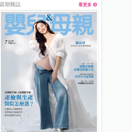
當期雜誌
看更多