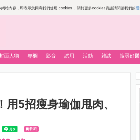
站內容，即表示您同意我們使用 cookies， 關於更多cookies資訊請閱讀我們的
隱
封面人物
專欄
影音
試用
活動
雜誌
搜尋好醫
！用5招瘦身瑜伽甩肉、
收藏