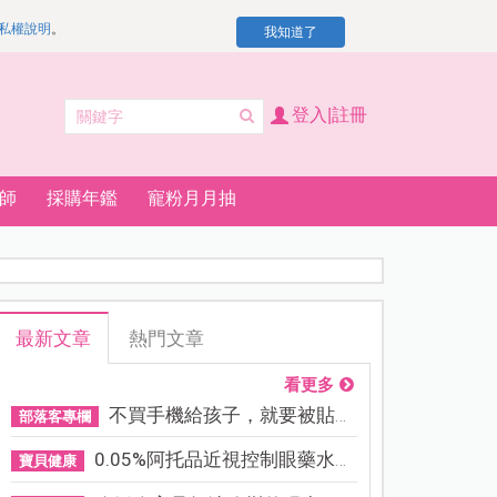
私權說明
。
我知道了
登入|註冊
師
採購年鑑
寵粉月月抽
最新文章
熱門文章
看更多
不買手機給孩子，就要被貼「...
部落客專欄
0.05%阿托品近視控制眼藥水納...
寶貝健康