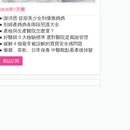
2026年7月號
● 謝沛恩 從甜美少女到優雅媽媽
● 剖婦產媽媽各階段照護大全
● 產檢與生產醫院怎麼選？
● 好醫師５大檢驗標準 選對醫院是風險管理
● 破解４個最常被誤解的寶寶安全感問題
● 藥膳、茶飲、日常保養 中醫觀點看產後掉髮
雜誌訂閱