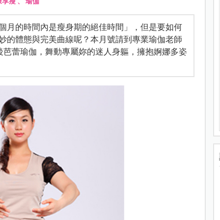
康享瘦
、
瑜伽
個月的時間內是瘦身期的絕佳時間」，但是要如何
妙的體態與完美曲線呢？本月號請到專業瑜伽老師
產後芭蕾瑜伽，舞動專屬妳的迷人身軀，擁抱婀娜多姿