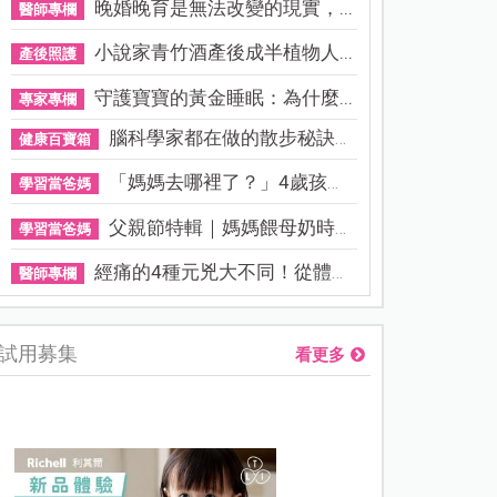
晚婚晚育是無法改變的現實，...
醫師專欄
小說家青竹酒產後成半植物人...
產後照護
守護寶寶的黃金睡眠：為什麼...
專家專欄
腦科學家都在做的散步秘訣！...
健康百寶箱
「媽媽去哪裡了？」4歲孩子還...
學習當爸媽
父親節特輯｜媽媽餵母奶時，...
學習當爸媽
經痛的4種元兇大不同！從體質...
醫師專欄
試用募集
看更多