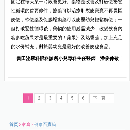
固定在每天某一時段會更好。藥物是改善及打破便祕惡
性循環的首要條件，擦藥可以治療肛裂使寶寶不再畏懼
便便，軟便藥及促腸蠕動藥可以使嬰幼兒輕鬆解便；一
但打破惡性循環後，藥物的使用必需減少，改變飲食內
容多吃蔬果才是最重要的！蘋果汁及熟香蕉，加上充足
的水份補充，對於嬰幼兒是最好的改善便秘食品。
書田泌尿科眼科診所小兒專科主任醫師 潘俊伸敬上
1
2
3
4
5
6
下一頁
→
首頁
家庭
健康百寶箱