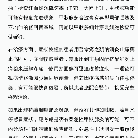
抽血檢查紅血球沉降速率（ESR＿大幅上升，甲狀腺功能
可能有輕度亢進現象，甲狀腺超音波會有典型局部腫塊及
不均勻的低回音區域，再輔以甲狀腺細針穿刺細胞檢查可
做確診。
在治療方面，症狀較輕的患者用普拿疼之類的消炎止痛藥
止痛即可，症狀較嚴重者，需服用到非類固醇搭配消炎止
痛藥來緩解疼痛。使用類固醇可迅速改善症狀，一週後可
視病情逐漸減少類固醇劑量，但若因疼痛感消失而任意停
藥，有可能很快會復發，所以患者應配合醫師，接受完整
療程治療。
如果出現持續喉嚨痛及發燒，但沒有其他如咳嗽、流鼻水
等感冒症狀，應考慮是否有亞急性甲狀腺炎的可能，可至
內分泌科門診請醫師檢查確診，亞急性甲狀腺炎一般預後