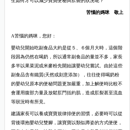
生如何才可以減少寶寶便秘與肛裂的狀況呢？
苦惱的媽咪 敬上
A苦惱的媽咪，您好：
嬰幼兒開始吃副食品大約是從５、６個月大時，這個階
段因為仍然在喝奶，所以通常副食品的量並不多，家長
多半以果菜泥或米麥粉先開始讓嬰幼兒嘗試。由於這些
副食品含有鐵質(天然或刻意添加），往往使得喝奶粉
的嬰幼兒原本的便秘問題更加嚴重，加上解便時比較不
會運用腹部力量及放鬆肛門括約肌，造成肛裂甚至流血
等狀況時有所見。
建議家長可以養成寶寶規律排便的習慣，必要時可以從
背後環抱嬰幼兒雙腳，讓寶寶以類似蹲姿的方式便便，