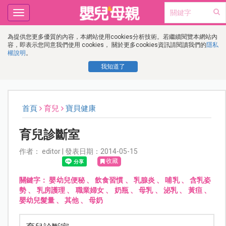
Toggle
navigation
為提供您更多優質的內容，本網站使用cookies分析技術。若繼續閱覽本網站內
容，即表示您同意我們使用 cookies， 關於更多cookies資訊請閱讀我們的
隱私
權說明
。
我知道了
首頁
育兒
寶貝健康
育兒診斷室
作者： editor | 發表日期：2014-05-15
收藏
關鍵字：
嬰幼兒便秘
、
飲食習慣
、
乳腺炎
、
哺乳
、
含乳姿
勢
、
乳房護理
、
職業婦女
、
奶瓶
、
母乳
、
泌乳
、
黃疸
、
嬰幼兒髮量
、
其他
、
母奶