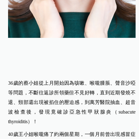
36歲的蔡小姐從上月開始因為咳嗽、喉嚨腫脹、聲音沙啞
等問題，不斷往返診所領藥但不見好轉，直到近期發燒不
退、頸部還出現被掐住的壓迫感，到萬芳醫院抽血、超音
波檢查後，發現竟確診亞急性甲狀腺炎（subacute
thyroiditis）！
40歲王小姐喉嚨痛了約兩個星期，一個月前曾出現感冒症