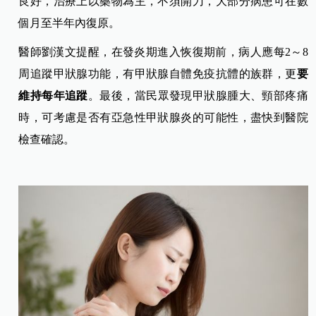
良好，治療上以藥物為主，不須開刀，大部分病患可在數
個月至半年內復原。
醫師劉漢文提醒，在發炎期進入恢復期前，病人應每2～8
周追蹤甲狀腺功能，有甲狀腺自體免疫抗體的族群，更
要
維持每年追蹤
。最後，當民眾發現甲狀腺腫大、頸部疼痛
時，可考慮是否有亞急性甲狀腺炎的可能性，盡快到醫院
檢查確認。