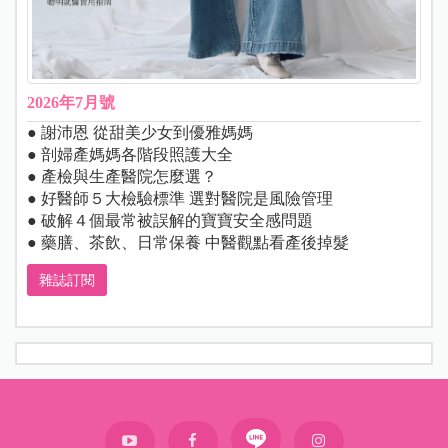
2026年7月號
● 謝沛恩 從甜美少女到優雅媽媽
● 剖婦產媽媽各階段照護大全
● 產檢與生產醫院怎麼選？
● 好醫師５大檢驗標準 選對醫院是風險管理
● 破解４個最常被誤解的寶寶安全感問題
● 藥膳、茶飲、日常保養 中醫觀點看產後掉髮
雜誌訂閱