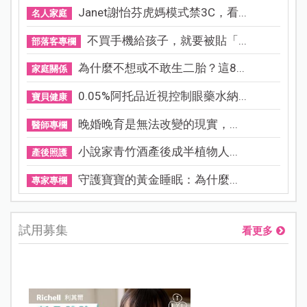
Janet謝怡芬虎媽模式禁3C，看...
名人家庭
不買手機給孩子，就要被貼「...
部落客專欄
為什麼不想或不敢生二胎？這8...
家庭關係
0.05%阿托品近視控制眼藥水納...
寶貝健康
晚婚晚育是無法改變的現實，...
醫師專欄
小說家青竹酒產後成半植物人...
產後照護
守護寶寶的黃金睡眠：為什麼...
專家專欄
試用募集
看更多