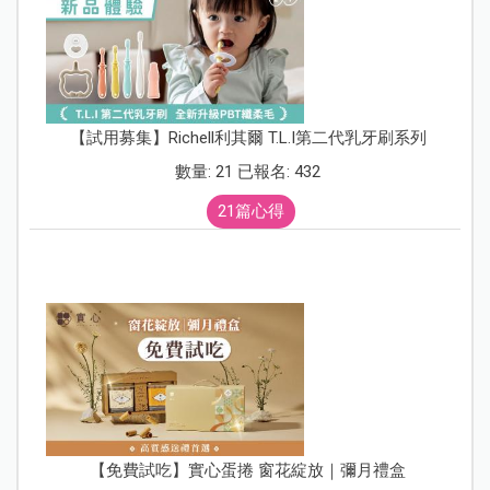
【試用募集】Richell利其爾 T.L.I第二代乳牙刷系列
數量: 21 已報名: 432
21篇心得
【免費試吃】實心蛋捲 窗花綻放｜彌月禮盒