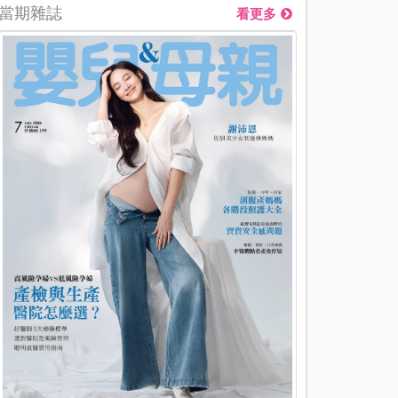
當期雜誌
看更多