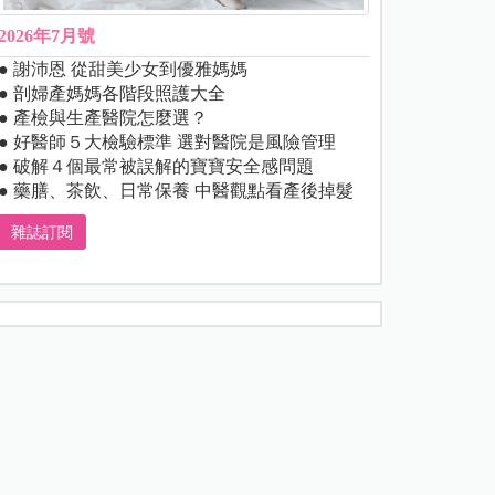
2026年7月號
● 謝沛恩 從甜美少女到優雅媽媽
● 剖婦產媽媽各階段照護大全
● 產檢與生產醫院怎麼選？
● 好醫師５大檢驗標準 選對醫院是風險管理
● 破解４個最常被誤解的寶寶安全感問題
● 藥膳、茶飲、日常保養 中醫觀點看產後掉髮
雜誌訂閱