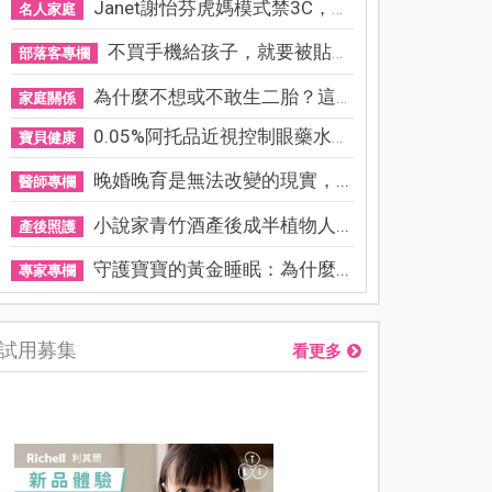
Janet謝怡芬虎媽模式禁3C，看...
名人家庭
不買手機給孩子，就要被貼「...
部落客專欄
為什麼不想或不敢生二胎？這8...
家庭關係
0.05%阿托品近視控制眼藥水納...
寶貝健康
晚婚晚育是無法改變的現實，...
醫師專欄
小說家青竹酒產後成半植物人...
產後照護
守護寶寶的黃金睡眠：為什麼...
專家專欄
試用募集
看更多