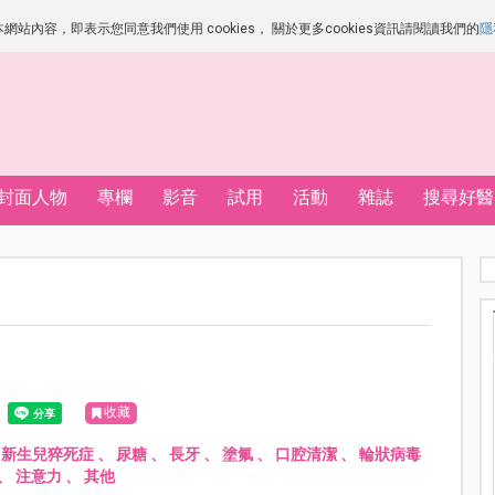
站內容，即表示您同意我們使用 cookies， 關於更多cookies資訊請閱讀我們的
隱
封面人物
專欄
影音
試用
活動
雜誌
搜尋好醫
收藏
、
新生兒猝死症
、
尿糖
、
長牙
、
塗氟
、
口腔清潔
、
輪狀病毒
、
注意力
、
其他