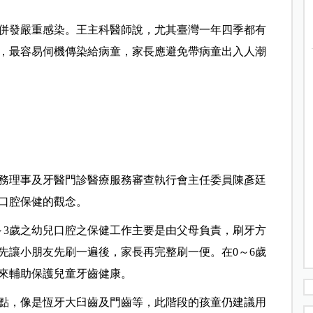
併發嚴重感染。王主科醫師說，尤其臺灣一年四季都有
，最容易伺機傳染給病童，家長應避免帶病童出入人潮
務理事及牙醫門診醫療服務審查執行會主任委員陳彥廷
口腔保健的觀念。
～3歲之幼兒口腔之保健工作主要是由父母負責，刷牙方
先讓小朋友先刷一遍後，家長再完整刷一便。在0～6歲
來輔助保護兒童牙齒健康。
重點，像是恆牙大臼齒及門齒等，此階段的孩童仍建議用