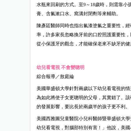
水瓶來回刷的方式。至9～18歲時，則需靠
膏、含氟漱口水、窩溝封閉劑等來輔助。
陳彥廷醫師同時也指出氟漆塗氟之重要性，經
率，許多家長忽略換牙前的口腔照護重要性，
從小保護牙的觀念，才能確保老來不缺牙的健
幼兒看電視 不會變聰明
綜合報導／敖庭綸
美國華盛頓大學針對兩歲以下幼兒看電視的情
為如此將使子女更聰明的父母，其實錯了。該
的發展影響，要比長於兩歲半的孩子更不利。
美國西雅圖兒童醫院小兒科醫師暨華盛頓大學
幼兒看電視，對腦部特別有害！」他說，美國小