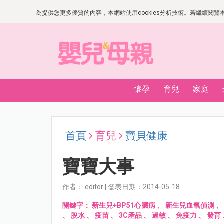
為提供您更多優質的內容，本網站使用cookies分析技術。若繼續閱覽本網
懷孕
育兒
家庭
首頁
育兒
寶貝健康
寶寶大事
作者： editor | 發表日期：2014-05-18
關鍵字：
新生兒+BP51心臟病
、
新生兒血氧偵測
、
脫水
、
疫苗
、
3C產品
、
過敏
、
免疫力
、
發育