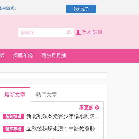
私權說明
。
我知道了
登入|註冊
師
採購年鑑
寵粉月月抽
最新文章
熱門文章
看更多
新北割頸案受害少年楊承勳名...
新知快遞
立秋後秋燥來襲！中醫教養肺...
醫師專欄