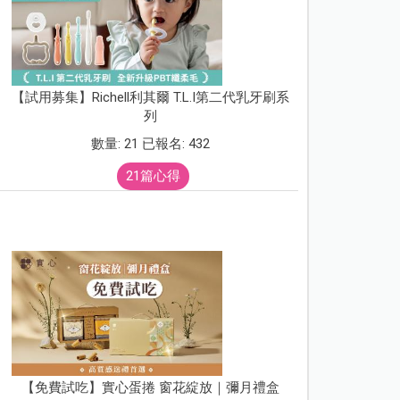
【試用募集】Richell利其爾 T.L.I第二代乳牙刷系
列
數量: 21 已報名: 432
21篇心得
【免費試吃】實心蛋捲 窗花綻放｜彌月禮盒